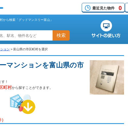
0
最近見た物件
村から検索「グッドマンスリー富山」
検索
ンション
>
富山県の市区町村を選択
ーマンションを富山県の市
ます！
区町村
から探すことができます。
件）