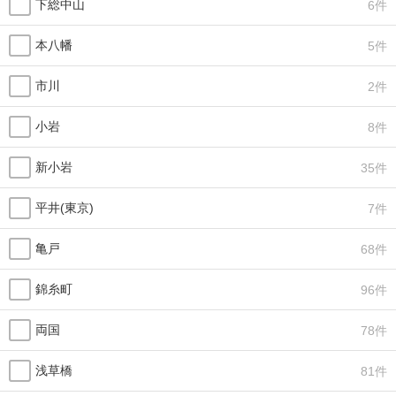
下総中山
6件
本八幡
5件
市川
2件
小岩
8件
新小岩
35件
平井(東京)
7件
亀戸
68件
錦糸町
96件
両国
78件
浅草橋
81件