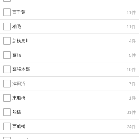
西千葉
11件
稲毛
11件
新検見川
4件
幕張
5件
幕張本郷
10件
津田沼
7件
東船橋
1件
船橋
31件
西船橋
24件