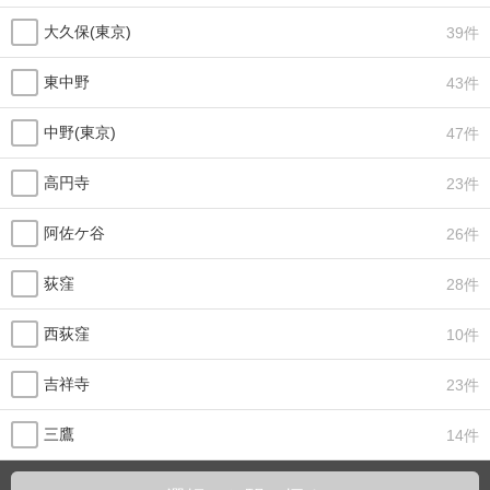
大久保(東京)
39件
東中野
43件
中野(東京)
47件
高円寺
23件
阿佐ケ谷
26件
荻窪
28件
西荻窪
10件
吉祥寺
23件
三鷹
14件