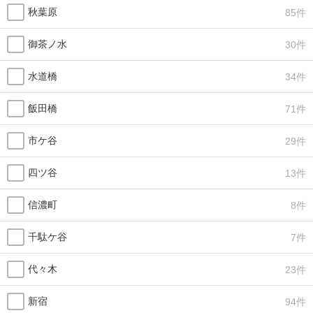
秋葉原
85件
御茶ノ水
30件
水道橋
34件
飯田橋
71件
市ケ谷
29件
四ツ谷
13件
信濃町
8件
千駄ケ谷
7件
代々木
23件
新宿
94件