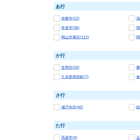
あ行
赤磐市(22)
浅
井原市(36)
岡
岡山市東区(122)
岡
か行
笠岡市(20)
勝
久米郡美咲町(7)
倉
さ行
瀬戸内市(40)
総
た行
高梁市(4)
玉