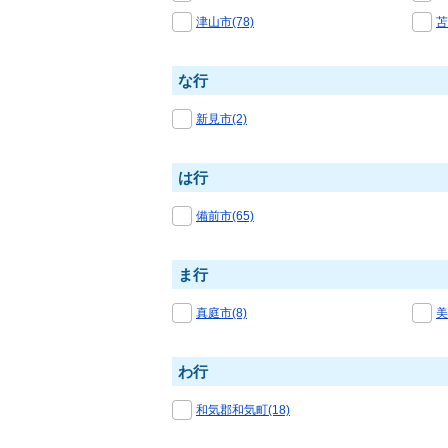
津山市(78)
苫
な行
新見市(2)
は行
備前市(65)
ま行
真庭市(8)
美
わ行
和気郡和気町(18)