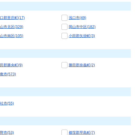
口郡里庄町(17)
浅口市(49)
山市北区(329)
岡山市中区(182)
山市南区(105)
小田郡矢掛町(3)
田郡勝央町(9)
勝田郡奈義町(2)
敷市(573)
社市(55)
野市(53)
都窪郡早島町(7)