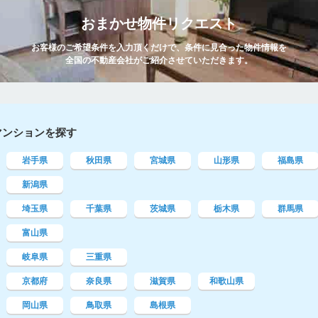
おまかせ物件リクエスト
お客様のご希望条件を入力頂くだけで、条件に見合った物件情報を
全国の不動産会社がご紹介させていただきます。
マンションを探す
岩手県
秋田県
宮城県
山形県
福島県
新潟県
埼玉県
千葉県
茨城県
栃木県
群馬県
富山県
岐阜県
三重県
京都府
奈良県
滋賀県
和歌山県
岡山県
鳥取県
島根県