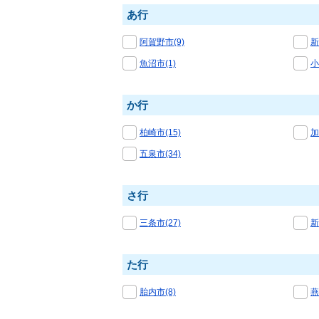
あ行
阿賀野市(9)
新
魚沼市(1)
小
か行
柏崎市(15)
加
五泉市(34)
さ行
三条市(27)
新
た行
胎内市(8)
燕