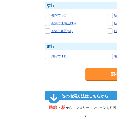
な行
長岡市(86)
新
新潟市江南区(35)
新
新潟市西区(61)
新
ま行
見附市(11)
南
選
他の検索方法はこちらから
路線・駅
からマンスリーマンションを検索