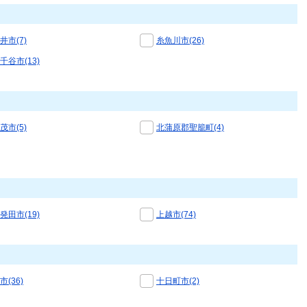
井市(7)
糸魚川市(26)
千谷市(13)
茂市(5)
北蒲原郡聖籠町(4)
発田市(19)
上越市(74)
市(36)
十日町市(2)