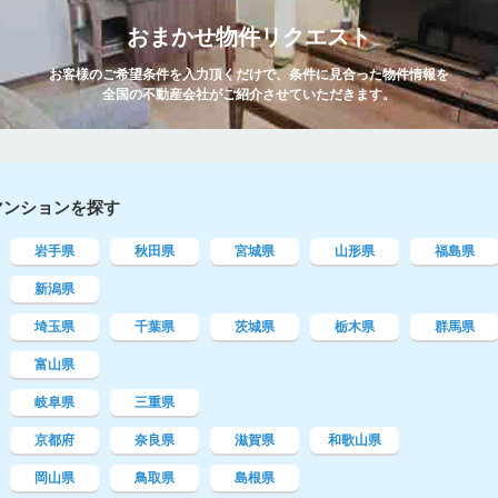
おまかせ物件リクエスト
お客様のご希望条件を入力頂くだけで、条件に見合った物件情報を
全国の不動産会社がご紹介させていただきます。
マンションを探す
岩手県
秋田県
宮城県
山形県
福島県
新潟県
埼玉県
千葉県
茨城県
栃木県
群馬県
富山県
岐阜県
三重県
京都府
奈良県
滋賀県
和歌山県
岡山県
鳥取県
島根県