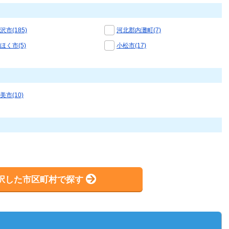
沢市(185)
河北郡内灘町(7)
ほく市(5)
小松市(17)
美市(10)
択した市区町村で探す