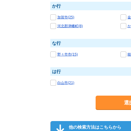
か行
加賀市(25)
金
河北郡津幡町(8)
か
な行
野々市市(15)
能
は行
白山市(21)
選
他の検索方法はこちらから