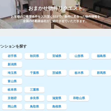
おまかせ物件リクエスト
お客様のご希望条件を入力頂くだけで、条件に見合った物件情報を
全国の不動産会社がご紹介させていただきます。
マンションを探す
岩手県
秋田県
宮城県
山形県
福島県
新潟県
埼玉県
千葉県
茨城県
栃木県
群馬県
富山県
岐阜県
三重県
京都府
奈良県
滋賀県
和歌山県
岡山県
鳥取県
島根県