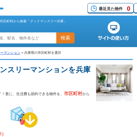
0
最近見た物件
市区町村から検索「グッドマンスリー兵庫」
検索
リーマンション
>
兵庫県の市区町村を選択
ンスリーマンションを兵庫
市区町村
イ！更に、生活費も節約できる物件を、
から
件）