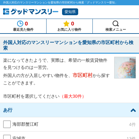
外国人対応のマンスリーマンションを愛知県の市区町村から検索「グッドマンスリー愛知」
愛知県
0
0
最近見た物件
お気に入り物件
検索メニュー
外国人対応のマンスリーマンションを愛知県の市区町村から検
索
楽になってきたようで、実際は、希望の一般賃貸物件
を見つけるのは一苦労。
市区町村
外国人の方が入居しやすい物件を、
から探す
ことができます。
市区町村を選択してください
（最大30件）
あ行
海部郡蟹江町
4件
安城市
13件