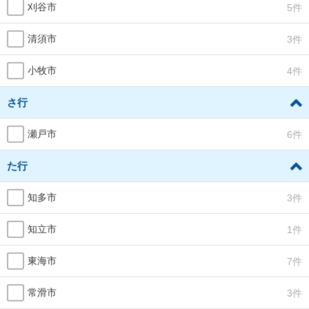
刈谷市
5件
清須市
3件
小牧市
4件
さ行
瀬戸市
6件
た行
知多市
3件
知立市
1件
東海市
7件
常滑市
3件