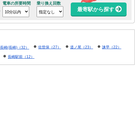
電車の所要時間
乗り換え回数
最寄駅から探す
佐世保（27）
道ノ尾（23）
諫早（22）
長崎(長崎)（32）
長崎駅前（12）