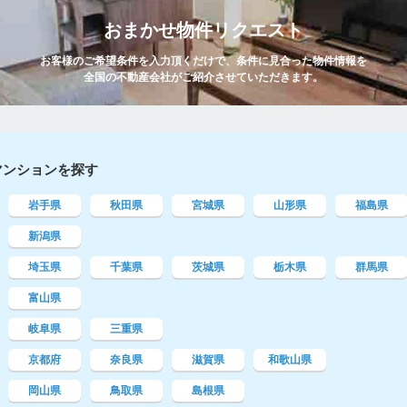
おまかせ物件リクエスト
お客様のご希望条件を入力頂くだけで、条件に見合った物件情報を
全国の不動産会社がご紹介させていただきます。
マンションを探す
岩手県
秋田県
宮城県
山形県
福島県
新潟県
埼玉県
千葉県
茨城県
栃木県
群馬県
富山県
岐阜県
三重県
京都府
奈良県
滋賀県
和歌山県
岡山県
鳥取県
島根県