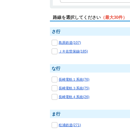
路線を選択してください
（最大30件）
さ行
島原鉄道(107)
ＪＲ佐世保線(185)
な行
長崎電軌１系統(76)
長崎電軌３系統(75)
長崎電軌４系統(26)
ま行
松浦鉄道(271)