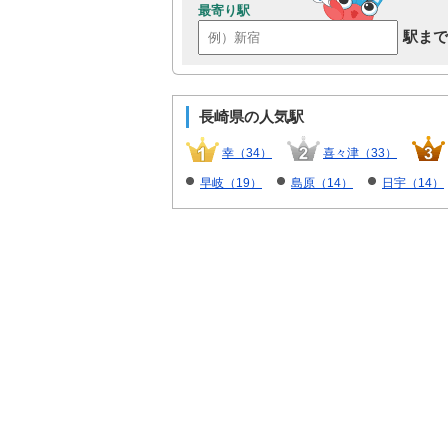
最寄り駅
駅まで
長崎県の人気駅
幸（34）
喜々津（33）
早岐（19）
島原（14）
日宇（14）