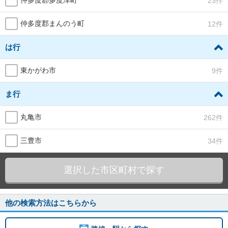
仲多度郡多度津町
23件
仲多度郡まんのう町
12件
は行
東かがわ市
9件
ま行
丸亀市
262件
三豊市
34件
選択した市区町村で探す
他の検索方法はこちらから