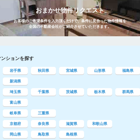
おまかせ物件リクエスト
お客様のご希望条件を入力頂くだけで、条件に見合った物件情報を
全国の不動産会社がご紹介させていただきます。
マンションを探す
岩手県
秋田県
宮城県
山形県
福島県
新潟県
埼玉県
千葉県
茨城県
栃木県
群馬県
富山県
岐阜県
三重県
京都府
奈良県
滋賀県
和歌山県
岡山県
鳥取県
島根県