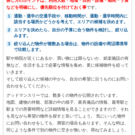
探し方のポイントは、利用人数・地域・目的・設備・期間・予算
などを明確にし、優先順位を付けておく事
です。
1
通勤・通学の交通手段や、移動時間が、通勤・通学時間内に
該当する場所かどうかを考えて、エリアの候補を決めます。
2
エリアを決めたら、自分の予算に合う物件を検討し、絞り込
みます。
3
絞り込んだ物件が複数ある場合は、物件の設備や周辺環境等
で比較します。
駅や病院が近くにあるか、買い物には困らないか、娯楽施設の有
無など、生活する上で必要な情報を集め、更に候補物件を絞って
いきます。
そして絞り込んだ候補の中から、自分の希望に沿うものにお問い
合わせをしてください。
グッドマンスリーでは、数多くの物件が公開されています。
地図、建物の外観、部屋の中の様子、家具備品の情報、最寄駅と
駅までの所要時間など詳細情報を見ることができますので、それ
を見ながら希望の物件を探すと良いでしょう。 気にいった物件
にお問い合わせをしても、満室の場合もあります。そんな時は、
同じような条件で別の物件に空きが無いか、尋ねてみましょう。