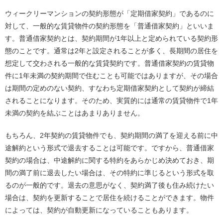
ウィークリーマンションの契約形態が「定期借家契約」であるのに
対して、一般的な賃貸物件の契約形態を「普通借家契約」といいま
す。普通借家契約とは、契約期間が1年以上と定められている契約形
態のことです。通常は2年と設定されることが多く、長期間の居住を
想定して交わされる一般的な賃貸契約です。普通借家契約の賃貸物
件に1年未満の契約期間で住むことも可能ではありますが、その場合
は期間の定めのない契約、すなわち定期借家契約として契約が締結
されることになります。そのため、実質的には通常の賃貸物件で1年
未満の契約を結ぶことはあまりありません。
もちろん、2年契約の賃貸物件でも、契約期間の満了を迎える前に中
途解約という形式で退去することは可能です。ですから、普通借家
契約の場合は、中途解約に関する特約をあらかじめ決めておき、期
間の満了前に退去したい場合は、その特約に準じるという形式を取
るのが一般的です。退去の意思がなく、契約満了後も住み続けたい
場合は、契約を更新することで居住を続けることができます。物件
によっては、契約が自動更新になっていることもあります。