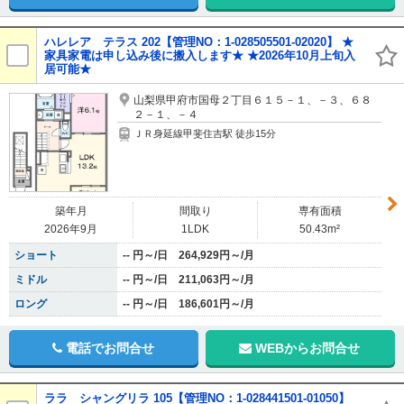
ハレレア テラス 202【管理NO：1-028505501-02020】 ★
家具家電は申し込み後に搬入します★ ★2026年10月上旬入
居可能★
山梨県甲府市国母２丁目６１５－１、－３、６８
２－１、－４
ＪＲ身延線甲斐住吉駅 徒歩15分
築年月
間取り
専有面積
2026年9月
1LDK
50.43m²
ショート
-- 円～/日 264,929円～/月
ミドル
-- 円～/日 211,063円～/月
ロング
-- 円～/日 186,601円～/月
電話でお問合せ
WEBからお問合せ
ララ シャングリラ 105【管理NO：1-028441501-01050】