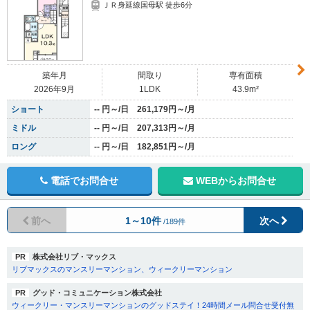
ＪＲ身延線国母駅 徒歩6分
築年月
間取り
専有面積
2026年9月
1LDK
43.9m²
ショート
-- 円～/日 261,179円～/月
ミドル
-- 円～/日 207,313円～/月
ロング
-- 円～/日 182,851円～/月
電話でお問合せ
WEBからお問合せ
前へ
1～10件
次へ
/189件
PR
株式会社リブ・マックス
リブマックスのマンスリーマンション、ウィークリーマンション
PR
グッド・コミュニケーション株式会社
ウィークリー・マンスリーマンションのグッドステイ！24時間メール問合せ受付無