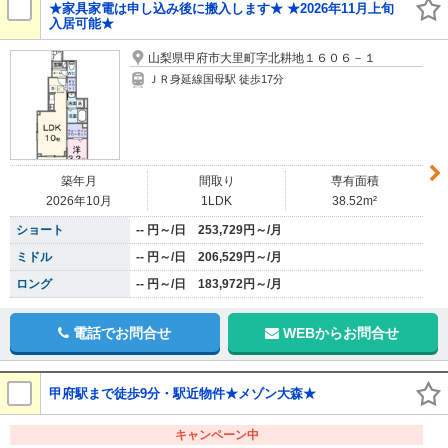
★家具家電は申し込み後に搬入します★ ★2026年11月上旬
入居可能★
山梨県甲府市大里町字北耕地１６０６－１
ＪＲ身延線国母駅 徒歩17分
築年月
間取り
専有面積
2026年10月
1LDK
38.52m²
ショート
-- 円～/日 253,729円～/月
ミドル
-- 円～/日 206,529円～/月
ロング
-- 円～/日 183,972円～/月
電話でお問合せ
WEBからお問合せ
甲府駅まで徒歩9分・駅近物件★メゾン大森★
キャンペーン中