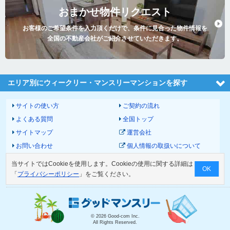
おまかせ物件リクエスト
お客様のご希望条件を入力頂くだけで、条件に見合った物件情報を
全国の不動産会社がご紹介させていただきます。
エリア別にウィークリー・マンスリーマンションを探す
サイトの使い方
ご契約の流れ
よくある質問
全国トップ
サイトマップ
運営会社
お問い合わせ
個人情報の取扱いについて
サイトポリシー
利用規約
当サイトではCookieを使用します。Cookieの使用に関する詳細は
OK
物件掲載に関して
「
プライバシーポリシー
」をご覧ください。
© 2026 Good-com Inc.
All Rights Reserved.