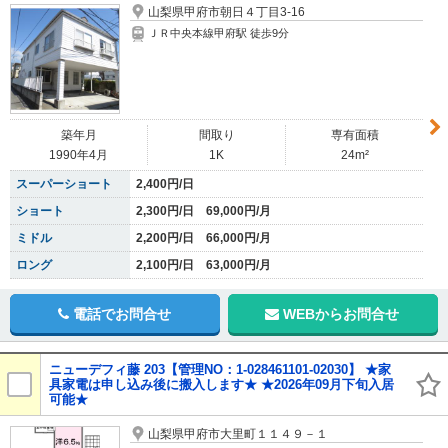
山梨県甲府市朝日４丁目3-16
ＪＲ中央本線甲府駅 徒歩9分
築年月
間取り
専有面積
1990年4月
1K
24m²
スーパーショート
2,400円/日
ショート
2,300円/日 69,000円/月
ミドル
2,200円/日 66,000円/月
ロング
2,100円/日 63,000円/月
電話でお問合せ
WEBからお問合せ
ニューデフィ藤 203【管理NO：1-028461101-02030】 ★家
具家電は申し込み後に搬入します★ ★2026年09月下旬入居
可能★
山梨県甲府市大里町１１４９－１