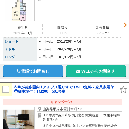
築年月
間取り
専有面積
2026年10月
1LDK
38.52m²
ショート
-- 円～/日 251,729円～/月
ミドル
-- 円～/日 204,529円～/月
ロング
-- 円～/日 181,972円～/月
電話でお問合せ
WEBからお問合せ
☕🍔が徒歩圏内❢アルプス通りすぐ❣WIFI無料📱家具家電付
📺駐車場付！TM200 501号室
キャンペーン中
山梨県甲府市貢川本町7-3
ＪＲ中央本線甲府駅 貢川交番前(廃軌道) バス乗車時間8
分 徒歩4分
ＪＲ中央本線竜王駅 貢川 バス乗車時間9分 徒歩10分