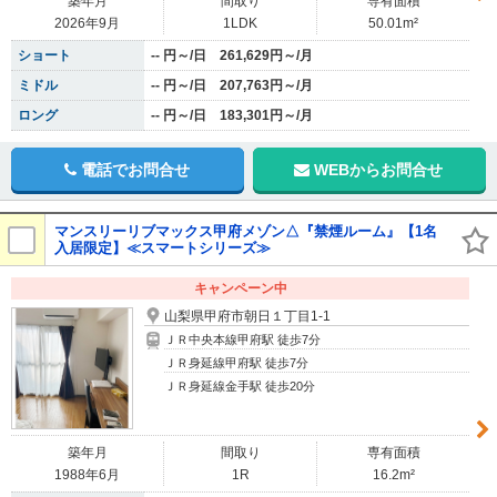
築年月
間取り
専有面積
2026年9月
1LDK
50.01m²
ショート
-- 円～/日 261,629円～/月
ミドル
-- 円～/日 207,763円～/月
ロング
-- 円～/日 183,301円～/月
電話でお問合せ
WEBからお問合せ
マンスリーリブマックス甲府メゾン△『禁煙ルーム』【1名
入居限定】≪スマートシリーズ≫
キャンペーン中
山梨県甲府市朝日１丁目1-1
ＪＲ中央本線甲府駅 徒歩7分
ＪＲ身延線甲府駅 徒歩7分
ＪＲ身延線金手駅 徒歩20分
築年月
間取り
専有面積
1988年6月
1R
16.2m²