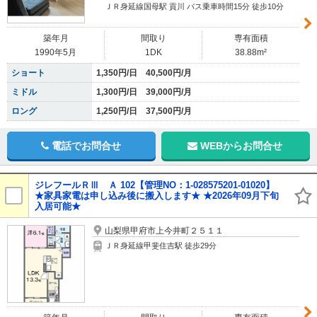
ＪＲ身延線国母駅 貢川 バス乗車時間15分 徒歩10分
築年月
間取り
専有面積
1990年5月
1DK
38.88m²
ショート
1,350円/日 40,500円/月
ミドル
1,300円/日 39,000円/月
ロング
1,250円/日 37,500円/月
電話でお問合せ
WEBからお問合せ
ジレフールＲⅢ Ａ 102【管理NO：1-028575201-01020】
★家具家電は申し込み後に搬入します★ ★2026年09月下旬
入居可能★
山梨県甲府市上今井町２５１１
ＪＲ身延線甲斐住吉駅 徒歩29分