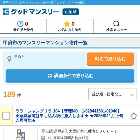
甲府市のマンスリーマンション物件一覧「グッドマンスリー山梨」
山梨県
0
0
最近見た物件
お気に入り物件
検索メニュー
甲府市のマンスリーマンション物件一覧
甲府市
町名で絞り込む
詳細条件で絞り込む
189
件
ララ シャングリラ 104【管理NO：1-028441501-01040】
★家具家電は申し込み後に搬入します★ ★2026年11月上旬
入居可能★
山梨県甲府市大里町字北耕地１６０６－１
ＪＲ身延線国母駅 徒歩17分