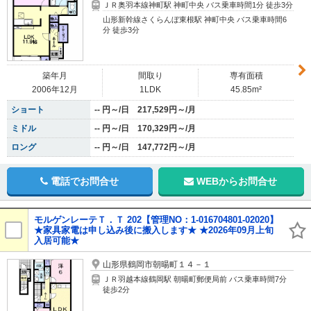
ＪＲ奥羽本線神町駅 神町中央 バス乗車時間1分 徒歩3分
山形新幹線さくらんぼ東根駅 神町中央 バス乗車時間6
分 徒歩3分
築年月
間取り
専有面積
2006年12月
1LDK
45.85m²
ショート
-- 円～/日 217,529円～/月
ミドル
-- 円～/日 170,329円～/月
ロング
-- 円～/日 147,772円～/月
電話でお問合せ
WEBからお問合せ
モルゲンレーテＴ．Ｔ 202【管理NO：1-016704801-02020】
★家具家電は申し込み後に搬入します★ ★2026年09月上旬
入居可能★
山形県鶴岡市朝暘町１４－１
ＪＲ羽越本線鶴岡駅 朝暘町郵便局前 バス乗車時間7分
徒歩2分