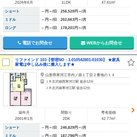
2026年6月
1LDK
47.81m²
ショート
-- 円～/日 256,529円～/月
ミドル
-- 円～/日 202,663円～/月
ロング
-- 円～/日 178,201円～/月
電話でお問合せ
WEBからお問合せ
リファインド 103【管理NO：1-010542801-01030】 ★家具
家電は申し込み後に搬入します★
山形県寒河江市内ノ袋１丁目２番地の１４
ＪＲ左沢線西寒河江駅 徒歩12分
ＪＲ左沢線寒河江駅 徒歩12分
築年月
間取り
専有面積
2001年1月
2DK
42.77m²
ショート
-- 円～/日 246,829円～/月
ミドル
-- 円～/日 187,796円～/月