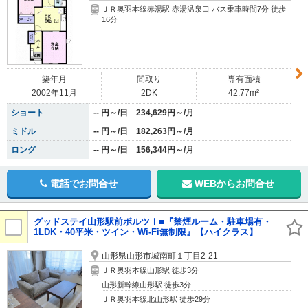
ＪＲ奥羽本線赤湯駅 赤湯温泉口 バス乗車時間7分 徒歩
16分
築年月
間取り
専有面積
2002年11月
2DK
42.77m²
ショート
-- 円～/日 234,629円～/月
ミドル
-- 円～/日 182,263円～/月
ロング
-- 円～/日 156,344円～/月
電話でお問合せ
WEBからお問合せ
グッドステイ山形駅前ボルツⅠ■『禁煙ルーム・駐車場有・
1LDK・40平米・ツイン・Wi-Fi無制限』【ハイクラス】
山形県山形市城南町１丁目2-21
ＪＲ奥羽本線山形駅 徒歩3分
山形新幹線山形駅 徒歩3分
ＪＲ奥羽本線北山形駅 徒歩29分