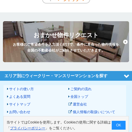
おまかせ物件リクエスト
お客様のご希望条件を入力頂くだけで、条件に見合った物件情報を
全国の不動産会社がご紹介させていただきます。
エリア別にウィークリー・マンスリーマンションを探す
サイトの使い方
ご契約の流れ
よくある質問
全国トップ
サイトマップ
運営会社
お問い合わせ
個人情報の取扱いについて
サイトポリシー
利用規約
当サイトではCookieを使用します。Cookieの使用に関する詳細は
OK
物件掲載に関して
「
プライバシーポリシー
」をご覧ください。