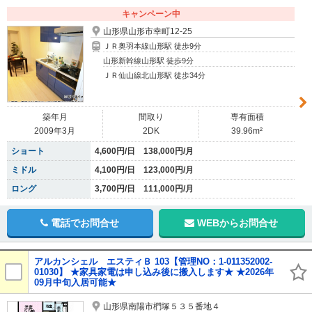
キャンペーン中
山形県山形市幸町12-25
ＪＲ奥羽本線山形駅 徒歩9分
山形新幹線山形駅 徒歩9分
ＪＲ仙山線北山形駅 徒歩34分
築年月
間取り
専有面積
2009年3月
2DK
39.96m²
ショート
4,600円/日 138,000円/月
ミドル
4,100円/日 123,000円/月
ロング
3,700円/日 111,000円/月
電話でお問合せ
WEBからお問合せ
アルカンシェル エスティＢ 103【管理NO：1-011352002-
01030】 ★家具家電は申し込み後に搬入します★ ★2026年
09月中旬入居可能★
山形県南陽市椚塚５３５番地４