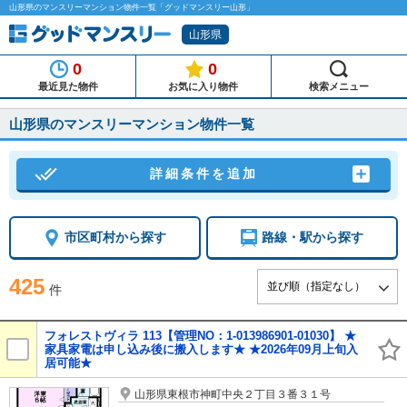
山形県のマンスリーマンション物件一覧「グッドマンスリー山形」
山形県
0
0
最近見た物件
お気に入り物件
検索メニュー
山形県のマンスリーマンション物件一覧
done_all
add_box
詳細条件を追加
市区町村から探す
路線・駅から探す
425
件
フォレストヴィラ 113【管理NO：1-013986901-01030】 ★
家具家電は申し込み後に搬入します★ ★2026年09月上旬入
居可能★
山形県東根市神町中央２丁目３番３１号