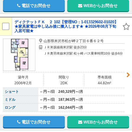
電話でお問合せ
WEBからお問合せ
ディクテットＦＫ ２ 102【管理NO：1-013329602-01020】
★家具家電は申し込み後に搬入します★ ★2026年08月下旬
入居可能★
山形県米沢市松が岬２丁目６番６２号
ＪＲ米坂線南米沢駅 徒歩23分
ＪＲ奥羽本線米沢駅 松ヶ崎 バス乗車時間10分 徒歩6分
築年月
間取り
専有面積
2006年2月
2DK
44.82m²
ショート
-- 円～/日 240,329円～/月
ミドル
-- 円～/日 187,963円～/月
ロング
-- 円～/日 162,044円～/月
電話でお問合せ
WEBからお問合せ