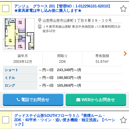
アンジュ グラース 201【管理NO：1-012296101-02010】
★家具家電は申し込み後に搬入します★
山形県山形市山家町１丁目６番３８－１０号
ＪＲ奥羽本線山形駅 東北中央病院前 バス乗車時間21分
徒歩12分
築年月
間取り
専有面積
2003年12月
2DK
51.67m²
ショート
-- 円～/日 243,349円～/月
ミドル
-- 円～/日 190,983円～/月
ロング
-- 円～/日 165,064円～/月
電話でお問合せ
WEBからお問合せ
グッドステイ山形SOUTHフローラⅡ△『禁煙ルーム・
2DK・40平米・ツイン・追い焚き機能・独立洗面』【ベーシ
ック】