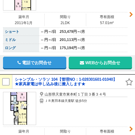
築年月
間取り
専有面積
2011年1月
2LDK
57.01m²
ショート
-- 円～/日 253,479円～/月
ミドル
-- 円～/日 201,113円～/月
ロング
-- 円～/日 175,194円～/月
電話でお問合せ
WEBからお問合せ
シャンブル・ソラソ 104【管理NO：1-028301601-01040】
★家具家電は申し込み後に搬入します★
山形県天童市東本町１丁目３番３４号
ＪＲ奥羽本線天童駅 徒歩5分
築年月
間取り
専有面積