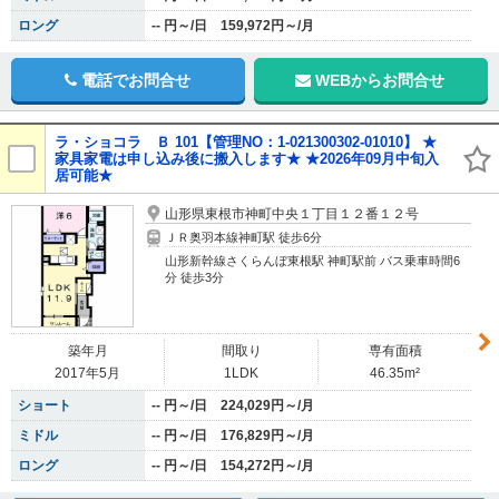
ロング
-- 円～/日 159,972円～/月
電話でお問合せ
WEBからお問合せ
ラ・ショコラ Ｂ 101【管理NO：1-021300302-01010】 ★
家具家電は申し込み後に搬入します★ ★2026年09月中旬入
居可能★
山形県東根市神町中央１丁目１２番１２号
ＪＲ奥羽本線神町駅 徒歩6分
山形新幹線さくらんぼ東根駅 神町駅前 バス乗車時間6
分 徒歩3分
築年月
間取り
専有面積
2017年5月
1LDK
46.35m²
ショート
-- 円～/日 224,029円～/月
ミドル
-- 円～/日 176,829円～/月
ロング
-- 円～/日 154,272円～/月