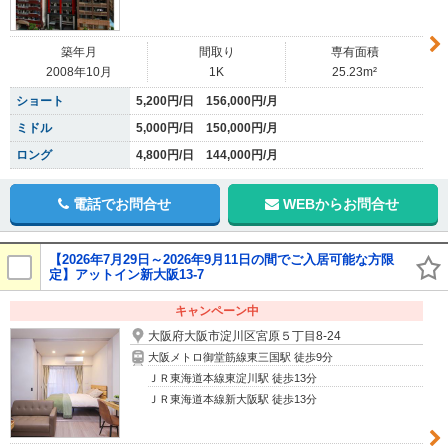
築年月
間取り
専有面積
2008年10月
1K
25.23m²
ショート
5,200円/日 156,000円/月
ミドル
5,000円/日 150,000円/月
ロング
4,800円/日 144,000円/月
電話でお問合せ
WEBからお問合せ
【2026年7月29日～2026年9月11日の間でご入居可能な方限
定】アットイン新大阪13-7
キャンペーン中
大阪府大阪市淀川区宮原５丁目8-24
大阪メトロ御堂筋線東三国駅 徒歩9分
ＪＲ東海道本線東淀川駅 徒歩13分
ＪＲ東海道本線新大阪駅 徒歩13分