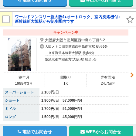
電話でお問合せ
WEBからお問合せ
ワールドマンスリー新大阪4●オートロック、室内洗濯機付♪
新幹線新大阪駅から徒歩圏内です
キャンペーン中
大阪府大阪市淀川区西中島６丁目6-2
大阪メトロ御堂筋線西中島南方駅 徒歩5分
ＪＲ東海道本線新大阪駅 徒歩9分
阪急京都本線南方(大阪)駅 徒歩5分
築年月
間取り
専有面積
1988年3月
1K
24.75m²
スーパーショート
2,100円/日
ショート
1,900円/日 57,000円/月
ミドル
1,700円/日 51,000円/月
ロング
1,500円/日 45,000円/月
電話でお問合せ
WEBからお問合せ