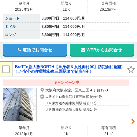
築年月
間取り
専有面積
2025年3月
1DK
26.13m²～
ショート
3,800円/日 114,000円/月
ミドル
3,800円/日 114,000円/月
ロング
3,800円/日 114,000円/月
電話でお問合せ
WEBからお問合せ
BraTTo新大阪NORTH【単身者＆女性向け💓】防犯面に配慮
した安心の住環境👍東三国駅まで徒歩4分！
キャンペーン中
大阪府大阪市淀川区東三国４丁目19-3
大阪メトロ御堂筋線東三国駅 徒歩4分
ＪＲ東海道本線東淀川駅 徒歩11分
ＪＲ東海道本線新大阪駅 徒歩14分
築年月
間取り
専有面積
2013年1月
1K
21m²