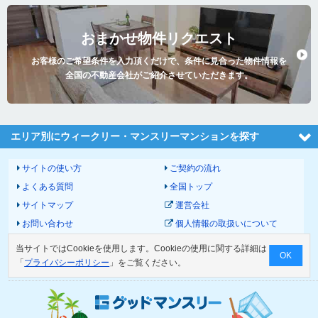
おまかせ物件リクエスト
お客様のご希望条件を入力頂くだけで、条件に見合った物件情報を
全国の不動産会社がご紹介させていただきます。
エリア別にウィークリー・マンスリーマンションを探す
サイトの使い方
ご契約の流れ
よくある質問
全国トップ
サイトマップ
運営会社
お問い合わせ
個人情報の取扱いについて
サイトポリシー
利用規約
当サイトではCookieを使用します。Cookieの使用に関する詳細は
OK
物件掲載に関して
「
プライバシーポリシー
」をご覧ください。