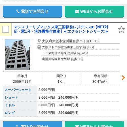
電話でお問合せ
WEBからお問合せ
マンスリーリブマックス東三国駅前レジデンス■【NET対
応・駅1分・洗浄機能付便座】≪エクセレントシリーズ≫
大阪府大阪市淀川区宮原２丁目13-13
大阪メトロ御堂筋線東三国駅 徒歩2分
ＪＲ東海道本線東淀川駅 徒歩8分
山陽新幹線新大阪駅 徒歩11分
築年月
間取り
専有面積
2009年11月
1K～
30.47m²～
スーパーショート
8,000円/日
ショート
8,000円/日 240,000円/月
ミドル
8,000円/日 240,000円/月
ロング
8,000円/日 240,000円/月
電話でお問合せ
WEBからお問合せ