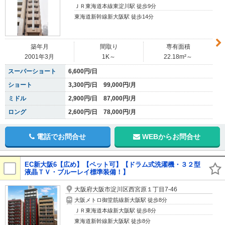
ＪＲ東海道本線東淀川駅 徒歩9分
東海道新幹線新大阪駅 徒歩14分
築年月
間取り
専有面積
2001年3月
1K～
22.18m²～
スーパーショート
6,600円/日
ショート
3,300円/日 99,000円/月
ミドル
2,900円/日 87,000円/月
ロング
2,600円/日 78,000円/月
電話でお問合せ
WEBからお問合せ
EC新大阪6【広め】【ペット可】【ドラム式洗濯機・３２型
液晶ＴＶ・ブルーレイ標準装備！】
大阪府大阪市淀川区西宮原１丁目7-46
大阪メトロ御堂筋線新大阪駅 徒歩8分
ＪＲ東海道本線新大阪駅 徒歩8分
東海道新幹線新大阪駅 徒歩8分