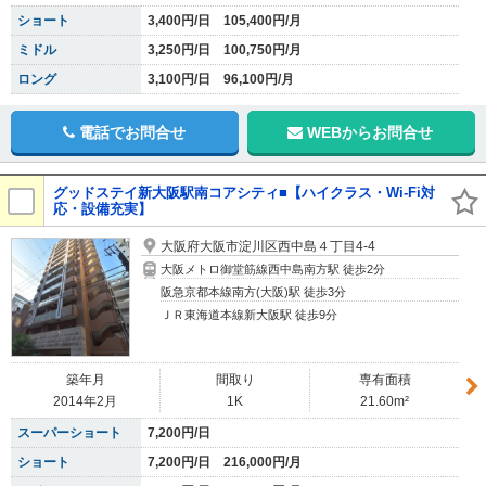
ショート
3,400円/日 105,400円/月
ミドル
3,250円/日 100,750円/月
ロング
3,100円/日 96,100円/月
電話でお問合せ
WEBからお問合せ
グッドステイ新大阪駅南コアシティ■【ハイクラス・Wi-Fi対
応・設備充実】
大阪府大阪市淀川区西中島４丁目4-4
大阪メトロ御堂筋線西中島南方駅 徒歩2分
阪急京都本線南方(大阪)駅 徒歩3分
ＪＲ東海道本線新大阪駅 徒歩9分
築年月
間取り
専有面積
2014年2月
1K
21.60m²
スーパーショート
7,200円/日
ショート
7,200円/日 216,000円/月