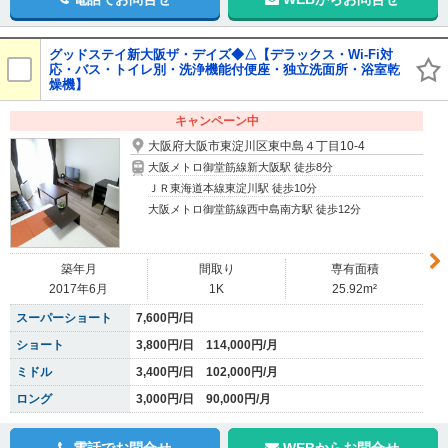
グッドステイ新大阪ザ・デイズ◆△【デラックス・Wi-Fi対
応・バス・トイレ別・洗浄機能付便座・独立洗面所・浴室乾
燥機】
キャンペーン中
大阪府大阪市東淀川区東中島４丁目10-4
大阪メトロ御堂筋線新大阪駅 徒歩8分
ＪＲ東海道本線東淀川駅 徒歩10分
大阪メトロ御堂筋線西中島南方駅 徒歩12分
築年月
間取り
専有面積
2017年6月
1K
25.92m²
スーパーショート
7,600円/日
ショート
3,800円/日 114,000円/月
ミドル
3,400円/日 102,000円/月
ロング
3,000円/日 90,000円/月