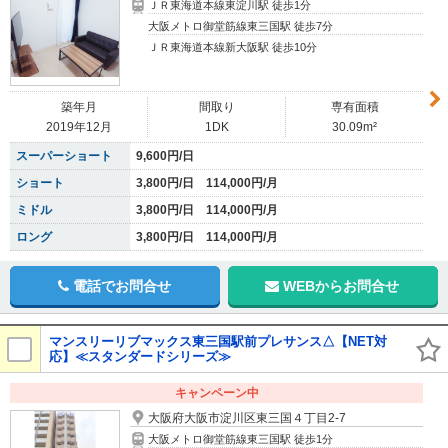
ＪＲ東海道本線東淀川駅 徒歩1分
大阪メトロ御堂筋線東三国駅 徒歩7分
ＪＲ東海道本線新大阪駅 徒歩10分
築年月
間取り
専有面積
2019年12月
1DK
30.09m²
スーパーショート
9,600円/日
ショート
3,800円/日 114,000円/月
ミドル
3,800円/日 114,000円/月
ロング
3,800円/日 114,000円/月
電話でお問合せ
WEBからお問合せ
マンスリーリブマックス東三国駅前プレサンス△【NET対
応】≪スタンダードシリーズ≫
キャンペーン中
大阪府大阪市淀川区東三国４丁目2-7
大阪メトロ御堂筋線東三国駅 徒歩1分