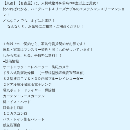
【京都】【名古屋】に、未掲載物件を常時200室以上ご用意！
比べればわかる、ハイグレード＆リーズナブルのエステムマンスリーマンショ
ン！
どんなことでも、まずはお電話！
なんなりと、お気軽にご相談・ご用命ください！
１年以上のご契約なら、家具付賃貸契約がお得です！
家具・家電はマンスリー契約と同じものがついています！
しかも敷金、礼金、手数料は無料！！
●設備情報
オートロック・エレベーター・防犯カメラ
ドラム式洗濯乾燥機 （一部縦型洗濯機設置部屋有）
３２型液晶ＴＶ＆ＨＤＤ内蔵ブルーレイレコーダー
２ドア冷凍冷蔵庫＆電子レンジ
電気ポット・ドライヤー・掃除機
カーテン・レースカーテン
机・イス・ベッド
目覚まし時計
１口ガスコンロ
バス・トイレ別セパレート
独立洗面台