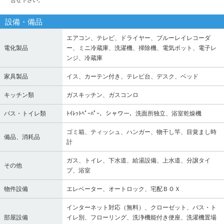
合せ下さい。
設備・備品
エアコン、テレビ、ドライヤー、ブルーレイレコーダ
電化製品
ー、ミニ冷蔵庫、洗濯機、掃除機、電気ポット、電子レ
ンジ、冷蔵庫
家具製品
イス、カーテン付き、テレビ台、デスク、ベッド
キッチン類
ガスキッチン、ガスコンロ
バス・トイレ類
ﾄｲﾚｯﾄﾍﾟｰﾊﾟｰ、シャワー、洗面所独立、浴室乾燥機
ゴミ箱、ティッシュ、ハンガー、物干し竿、目覚まし時
備品、消耗品
計
ガス、トイレ、下水道、給湯設備、上水道、分譲タイ
その他
プ、浴室
物件設備
エレベーター、オートロック、宅配ＢＯＸ
インターネット対応（無料）、クローゼット、バス・ト
部屋設備
イレ別、フローリング、洗浄機能付き便座、洗濯機置場