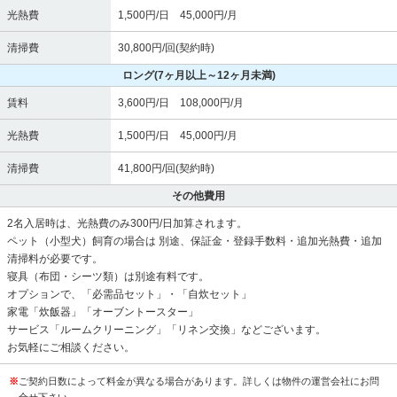
光熱費
1,500円/日 45,000円/月
清掃費
30,800円/回(契約時)
ロング
(7ヶ月以上～12ヶ月未満)
賃料
3,600円/日 108,000円/月
光熱費
1,500円/日 45,000円/月
清掃費
41,800円/回(契約時)
その他費用
2名入居時は、光熱費のみ300円/日加算されます。
ペット（小型犬）飼育の場合は 別途、保証金・登録手数料・追加光熱費・追加
清掃料が必要です。
寝具（布団・シーツ類）は別途有料です。
オプションで、「必需品セット」・「自炊セット」
家電「炊飯器」「オーブントースター」
サービス「ルームクリーニング」「リネン交換」などございます。
お気軽にご相談ください。
※
ご契約日数によって料金が異なる場合があります。詳しくは物件の運営会社にお問