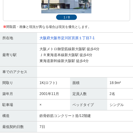
1
/
8
※
間取図・画像と現況が異なる場合は現況を優先とします。
所在地
大阪府大阪市淀川区宮原１丁目7-1
大阪メトロ御堂筋線新大阪駅 徒歩4分
最寄り駅
ＪＲ東海道本線新大阪駅 徒歩4分
東海道新幹線新大阪駅 徒歩4分
車でのアクセス
間取り
1K(ロフト)
面積
18.9m²
築年月
2001年11月
定員人数
2名
駐車場
×
ベッドタイプ
シングル
構造
鉄骨鉄筋コンクリート造/12階建
最低契約日数
7日