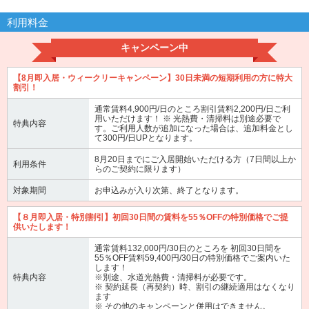
利用料金
キャンペーン中
【8月即入居・ウィークリーキャンペーン】30日未満の短期利用の方に特大
割引！
通常賃料4,900円/日のところ割引賃料2,200円/日ご利
用いただけます！ ※ 光熱費・清掃料は別途必要で
特典内容
す。ご利用人数が追加になった場合は、追加料金とし
て300円/日UPとなります。
8月20日までにご入居開始いただける方（7日間以上か
利用条件
らのご契約に限ります）
対象期間
お申込みが入り次第、終了となります。
【８月即入居・特別割引】初回30日間の賃料を55％OFFの特別価格でご提
供いたします！
通常賃料132,000円/30日のところを 初回30日間を
55％OFF賃料59,400円/30日の特別価格でご案内いた
します！
特典内容
※別途、水道光熱費・清掃料が必要です。
※ 契約延長（再契約）時、割引の継続適用はなくなり
ます
※ その他のキャンペーンと併用はできません。