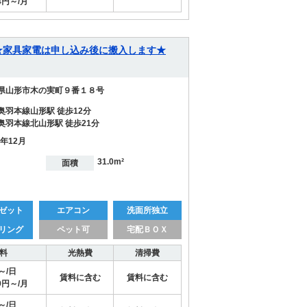
44円～/月
20】 ★家具家電は申し込み後に搬入します★
県山形市木の実町９番１８号
奥羽本線山形駅 徒歩12分
奥羽本線北山形駅 徒歩21分
1年12月
31.0m²
面積
ゼット
エアコン
洗面所独立
リング
ペット可
宅配ＢＯＸ
料
光熱費
清掃費
円～/日
賃料に含む
賃料に含む
29円～/月
円～/日