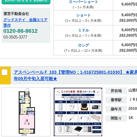
スーパーショート
9,400円/
(～1ヶ月未満)
運営不動産会社
9,400円/
ショート
グッドステイ 全国エリア
282,000円
(1ヶ月以上～3ヶ月未満)
受付
0120-86-8612
9,400円/
ミドル
282,000円
(3ヶ月以上～7ヶ月未満)
03-3505-3377
9,400円/
ロング
282,000円
(7ヶ月以上～12ヶ月未満)
アスペンベールＦ 103【管理NO：1-016725801-01030】
年09月中旬入居可能★
山形
所在地
ＪＲ
最寄駅
201
築年月
1K
間取り