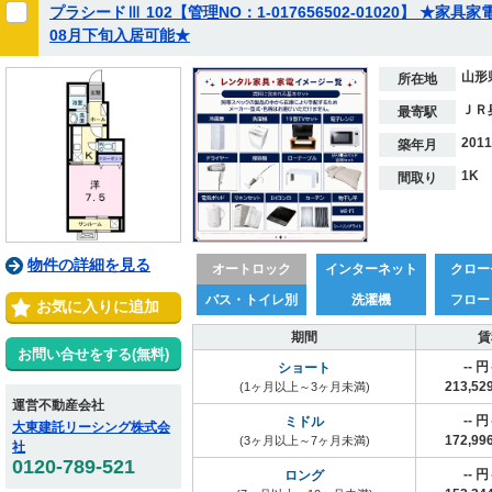
プラシードⅢ 102【管理NO：1-017656502-01020】 ★家
08月下旬入居可能★
山形
所在地
ＪＲ
最寄駅
201
築年月
1K
間取り
物件の詳細を見る
オートロック
インターネット
クロー
バス・トイレ別
洗濯機
フロー
お気に入りに追加
期間
賃
お問い合せをする(無料)
-- 
ショート
213,5
(1ヶ月以上～3ヶ月未満)
運営不動産会社
-- 
ミドル
大東建託リーシング株式会
172,9
(3ヶ月以上～7ヶ月未満)
社
0120-789-521
-- 
ロング