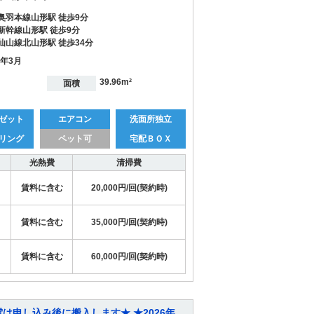
奥羽本線山形駅 徒歩9分
新幹線山形駅 徒歩9分
仙山線北山形駅 徒歩34分
9年3月
39.96m²
面積
ゼット
エアコン
洗面所独立
リング
ペット可
宅配ＢＯＸ
光熱費
清掃費
賃料に含む
20,000円/回(契約時)
賃料に含む
35,000円/回(契約時)
賃料に含む
60,000円/回(契約時)
具家電は申し込み後に搬入します★ ★2026年