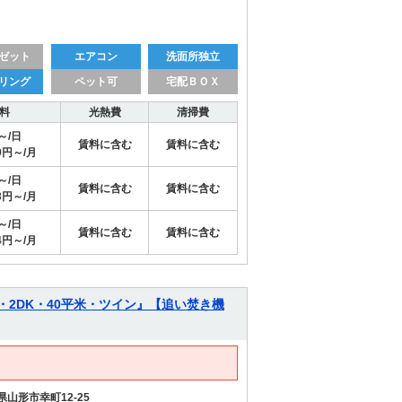
ゼット
エアコン
洗面所独立
リング
ペット可
宅配ＢＯＸ
料
光熱費
清掃費
円～/日
賃料に含む
賃料に含む
29円～/月
円～/日
賃料に含む
賃料に含む
63円～/月
円～/日
賃料に含む
賃料に含む
44円～/月
・2DK・40平米・ツイン』【追い焚き機
県山形市幸町12-25