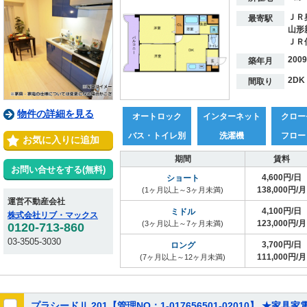
ＪＲ
最寄駅
山形
ＪＲ
200
築年月
2DK
間取り
物件の詳細を見る
オートロック
インターネット
クロー
バス・トイレ別
洗濯機
フロー
お気に入りに追加
期間
賃料
お問い合せをする(無料)
4,600円/日
ショート
138,000円/月
(1ヶ月以上～3ヶ月未満)
運営不動産会社
4,100円/日
ミドル
株式会社リブ・マックス
123,000円/月
(3ヶ月以上～7ヶ月未満)
0120-713-860
03-3505-3030
3,700円/日
ロング
111,000円/月
(7ヶ月以上～12ヶ月未満)
プラシードⅡ 201【管理NO：1-017656501-02010】 ★家