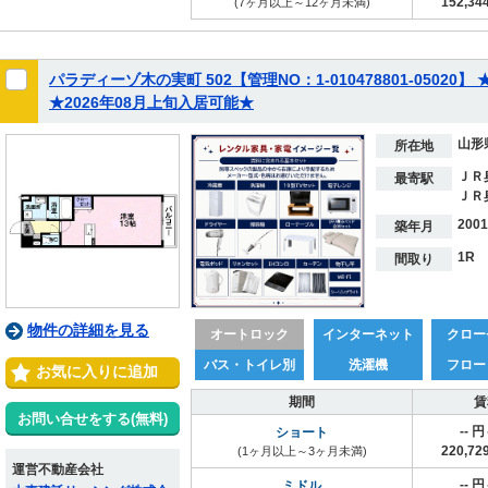
152,3
(7ヶ月以上～12ヶ月未満)
パラディーゾ木の実町 502【管理NO：1-010478801-050
★2026年08月上旬入居可能★
山形
所在地
ＪＲ
最寄駅
ＪＲ
200
築年月
1R
間取り
物件の詳細を見る
オートロック
インターネット
クロー
バス・トイレ別
洗濯機
フロー
お気に入りに追加
期間
賃
お問い合せをする(無料)
-- 
ショート
220,7
(1ヶ月以上～3ヶ月未満)
運営不動産会社
-- 
ミドル