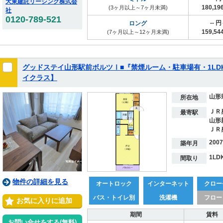
大東建託リーシング株式会
180,1
(3ヶ月以上～7ヶ月未満)
社
0120-789-521
-- 
ロング
159,5
(7ヶ月以上～12ヶ月未満)
グッドステイ山形駅前ボルツⅠ■『禁煙ルーム・駐車場有・1LDK
イクラス】
山形
所在地
ＪＲ
最寄駅
山形
ＪＲ
200
築年月
1LD
間取り
物件の詳細を見る
オートロック
インターネット
クロー
バス・トイレ別
洗濯機
フロー
お気に入りに追加
期間
賃料
お問い合せをする(無料)