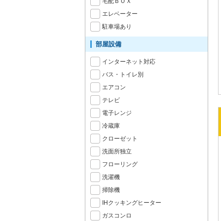
宅配ＢＯＸ
エレベーター
駐車場あり
部屋設備
インターネット対応
バス・トイレ別
エアコン
テレビ
電子レンジ
冷蔵庫
クローゼット
洗面所独立
フローリング
洗濯機
掃除機
IHクッキングヒーター
ガスコンロ