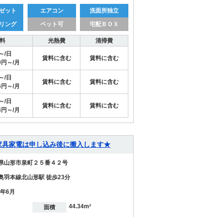
ゼット
エアコン
洗面所独立
リング
ペット可
宅配ＢＯＸ
料
光熱費
清掃費
円～/日
賃料に含む
賃料に含む
79円～/月
円～/日
賃料に含む
賃料に含む
46円～/月
円～/日
賃料に含む
賃料に含む
94円～/月
0】 ★家具家電は申し込み後に搬入します★
県山形市泉町２５番４２号
奥羽本線北山形駅 徒歩23分
7年6月
44.34m²
面積