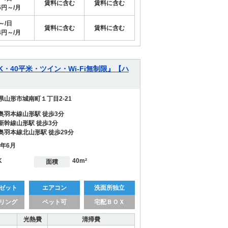
賃料に含む
賃料に含む
96円～/月
円～/日
賃料に含む
賃料に含む
44円～/月
・40平米・ツイン・Wi-Fi無制限』【ハ
県山形市城南町１丁目2-21
奥羽本線山形駅 徒歩3分
新幹線山形駅 徒歩3分
奥羽本線北山形駅 徒歩29分
7年6月
K
40m²
面積
ゼット
エアコン
洗面所独立
リング
ペット可
宅配ＢＯＸ
光熱費
清掃費