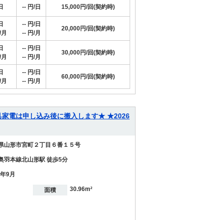
日
-- 円/日
15,000円/回(契約時)
日
-- 円/日
20,000円/回(契約時)
/月
-- 円/月
日
-- 円/日
30,000円/回(契約時)
/月
-- 円/月
日
-- 円/日
60,000円/回(契約時)
/月
-- 円/月
 ★家具家電は申し込み後に搬入します★ ★2026
県山形市宮町２丁目６番１５号
奥羽本線北山形駅 徒歩5分
0年9月
30.96m²
面積