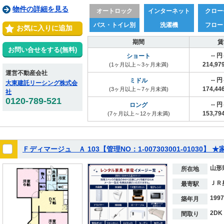
物件の詳細を見る
オートロック
インターネット
クロー
バス・トイレ別
洗濯機
フロー
お気に入りに追加
期間
賃
お問い合せをする(無料)
-- 
ショート
214,9
(1ヶ月以上～3ヶ月未満)
運営不動産会社
-- 
ミドル
大東建託リーシング株式会
174,4
(3ヶ月以上～7ヶ月未満)
社
0120-789-521
-- 
ロング
153,7
(7ヶ月以上～12ヶ月未満)
Ｆディマージュ Ａ 103【管理NO：1-007303001-0103
山形
所在地
ＪＲ
最寄駅
199
築年月
2DK
間取り