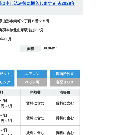
具家電は申し込み後に搬入します★ ★2026年
県山形市銅町２丁目６番２８号
奥羽本線北山形駅 徒歩17分
1年11月
30.96m²
面積
ゼット
エアコン
洗面所独立
リング
ペット可
宅配ＢＯＸ
料
光熱費
清掃費
円～/日
賃料に含む
賃料に含む
29円～/月
円～/日
賃料に含む
賃料に含む
96円～/月
円～/日
賃料に含む
賃料に含む