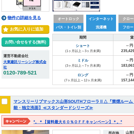
物件の詳細を見る
オートロック
インターネット
クロー
バス・トイレ別
洗濯機
フロー
お気に入りに追加
期間
賃
お問い合せをする(無料)
-- 
ショート
235,4
(1ヶ月以上～3ヶ月未満)
運営不動産会社
-- 
ミドル
大東建託リーシング株式会
183,0
(3ヶ月以上～7ヶ月未満)
社
0120-789-521
-- 
ロング
157,1
(7ヶ月以上～12ヶ月未満)
マンスリーリブマックス山形SOUTHフローラⅡ△『禁煙ルーム
能・独立洗面】≪スタンダードシリーズ≫
*。＊【賃料最大６０％ＯＦＦキャンペーン】＊。*
※２０２７年３月１５日までの期間限定！！
山形
※表示料金は割引後の価格となります。
所在地