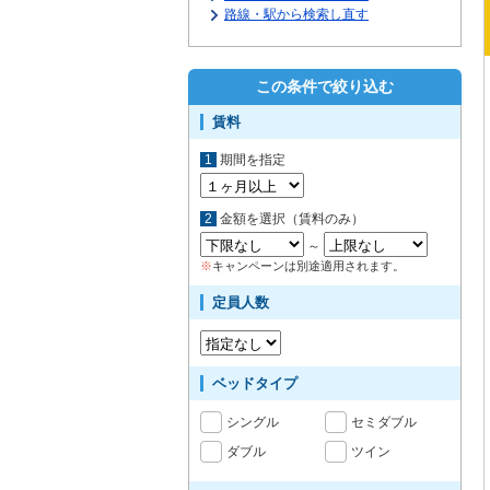
路線・駅から検索し直す
この条件で絞り込む
賃料
1
期間を指定
2
金額を選択（賃料のみ）
～
※
キャンペーンは別途適用されます。
定員人数
ベッドタイプ
シングル
セミダブル
ダブル
ツイン