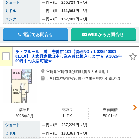
ショート
-- 円～/日 235,729円～/月
ミドル
-- 円～/日 181,863円～/月
ロング
-- 円～/日 157,401円～/月
電話でお問合せ
WEBからお問合せ
ラ・フルール 麓 壱番館 101【管理NO：1-028540601-
01010】 ★家具家電は申し込み後に搬入します★ ★2026年
09月中旬入居可能★
宮崎県宮崎市新別府町麓５３６番地１
ＪＲ日豊本線宮崎駅 麓 バス乗車時間8分 徒歩2分
築年月
間取り
専有面積
2026年9月
1LDK
50.01m²
ショート
-- 円～/日 237,229円～/月
ミドル
-- 円～/日 183,363円～/月