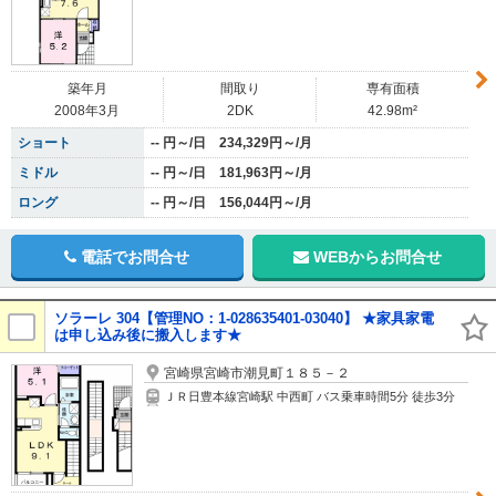
築年月
間取り
専有面積
2008年3月
2DK
42.98m²
ショート
-- 円～/日 234,329円～/月
ミドル
-- 円～/日 181,963円～/月
ロング
-- 円～/日 156,044円～/月
電話でお問合せ
WEBからお問合せ
ソラーレ 304【管理NO：1-028635401-03040】 ★家具家電
は申し込み後に搬入します★
宮崎県宮崎市潮見町１８５－２
ＪＲ日豊本線宮崎駅 中西町 バス乗車時間5分 徒歩3分