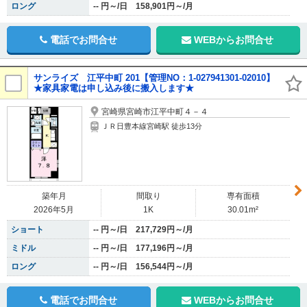
ロング
-- 円～/日 158,901円～/月
電話でお問合せ
WEBからお問合せ
サンライズ 江平中町 201【管理NO：1-027941301-02010】
★家具家電は申し込み後に搬入します★
宮崎県宮崎市江平中町４－４
ＪＲ日豊本線宮崎駅 徒歩13分
築年月
間取り
専有面積
2026年5月
1K
30.01m²
ショート
-- 円～/日 217,729円～/月
ミドル
-- 円～/日 177,196円～/月
ロング
-- 円～/日 156,544円～/月
電話でお問合せ
WEBからお問合せ