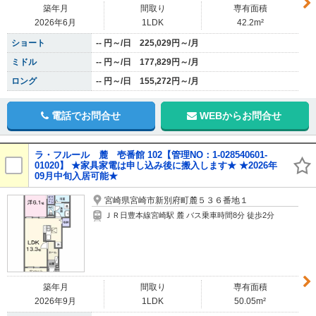
築年月
間取り
専有面積
2026年6月
1LDK
42.2m²
ショート
-- 円～/日 225,029円～/月
ミドル
-- 円～/日 177,829円～/月
ロング
-- 円～/日 155,272円～/月
電話でお問合せ
WEBからお問合せ
ラ・フルール 麓 壱番館 102【管理NO：1-028540601-
01020】 ★家具家電は申し込み後に搬入します★ ★2026年
09月中旬入居可能★
宮崎県宮崎市新別府町麓５３６番地１
ＪＲ日豊本線宮崎駅 麓 バス乗車時間8分 徒歩2分
築年月
間取り
専有面積
2026年9月
1LDK
50.05m²