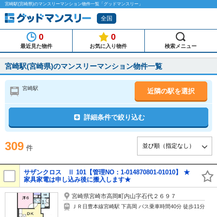
宮崎駅(宮崎県)のマンスリーマンション物件一覧「グッドマンスリー」
全国
0
0
最近見た物件
お気に入り物件
検索メニュー
宮崎駅(宮崎県)のマンスリーマンション物件一覧
宮崎駅
近隣の駅を選択
詳細条件で絞り込む
309
件
サザンクロス Ⅱ 101【管理NO：1-014870801-01010】 ★
家具家電は申し込み後に搬入します★
宮崎県宮崎市高岡町内山字石代２６９７
ＪＲ日豊本線宮崎駅 下高岡 バス乗車時間40分 徒歩11分