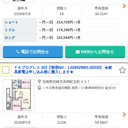
築年月
間取り
専有面積
2026年5月
1K
30.01m²
ショート
-- 円～/日 214,729円～/月
ミドル
-- 円～/日 174,196円～/月
ロング
-- 円～/日 153,544円～/月
電話でお問合せ
WEBからお問合せ
ＦＫプログレス 203【管理NO：1-028429801-02030】 ★家
具家電は申し込み後に搬入します★
宮崎県宮崎市高岡町五町３３７
ＪＲ日豊本線宮崎駅 高岡 バス乗車時間35分 徒歩1分
築年月
間取り
専有面積
2026年5月
2LDK
59.58m²