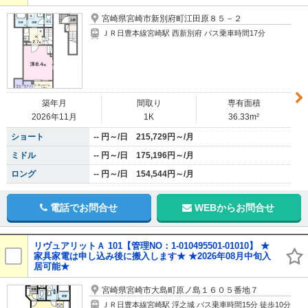
宮崎県宮崎市新別府町江田原８５－２
ＪＲ日豊本線宮崎駅 西新別府 バス乗車時間17分
築年月
間取り
専有面積
2026年11月
1K
36.33m²
ショート
-- 円～/日 215,729円～/月
ミドル
-- 円～/日 175,196円～/月
ロング
-- 円～/日 154,544円～/月
電話でお問合せ
WEBからお問合せ
リヴュアリットＡ 101【管理NO：1-010495501-01010】 ★
家具家電は申し込み後に搬入します★ ★2026年08月中旬入
居可能★
宮崎県宮崎市大島町原ノ島１６０５番地７
ＪＲ日豊本線宮崎駅 浮之城 バス乗車時間15分 徒歩10分