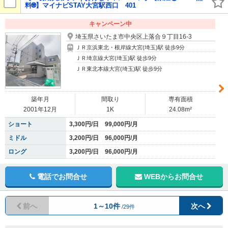
料🌐】マイナビSTAY大宮駅西口 401
キャンペーン中
埼玉県さいたま市中央区上落合９丁目16-3
ＪＲ京浜東北・根岸線大宮(埼玉)駅 徒歩9分
ＪＲ埼京線大宮(埼玉)駅 徒歩9分
ＪＲ東北本線大宮(埼玉)駅 徒歩9分
築年月
間取り
専有面積
2001年12月
1K
24.08m²
ショート
3,300円/日 99,000円/月
ミドル
3,200円/日 96,000円/月
ロング
3,200円/日 96,000円/月
電話でお問合せ
WEBからお問合せ
前へ
1～10件
次へ
/29件