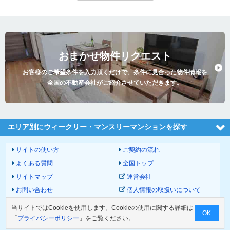
おまかせ物件リクエスト
お客様のご希望条件を入力頂くだけで、条件に見合った物件情報を
全国の不動産会社がご紹介させていただきます。
エリア別にウィークリー・マンスリーマンションを探す
サイトの使い方
ご契約の流れ
よくある質問
全国トップ
サイトマップ
運営会社
お問い合わせ
個人情報の取扱いについて
サイトポリシー
利用規約
当サイトではCookieを使用します。Cookieの使用に関する詳細は
OK
物件掲載に関して
「
プライバシーポリシー
」をご覧ください。