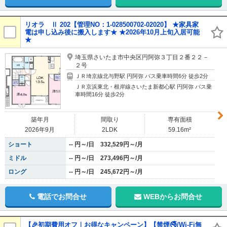
リオラ Ⅱ 202【管理NO：1-028500702-02020】 ★家具家
電は申し込み後に搬入します★ ★2026年10月上旬入居可能
★
埼玉県さいたま市中央区円阿弥３丁目２番２２－
２号
ＪＲ埼京線北与野駅 円阿弥 バス乗車時間6分 徒歩2分
ＪＲ京浜東北・根岸線さいたま新都心駅 円阿弥 バス乗
車時間16分 徒歩2分
築年月
間取り
専有面積
2026年9月
2LDK
59.16m²
ショート
-- 円～/日 332,529円～/月
ミドル
-- 円～/日 273,496円～/月
ロング
-- 円～/日 245,672円～/月
電話でお問合せ
WEBからお問合せ
【🎉初期費用オフ｜お得なキャンペーン】【禁煙🚭/Wi-Fi無