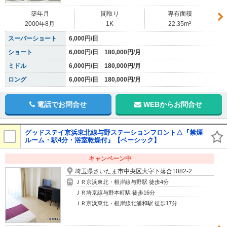
築年月
間取り
専有面積
2000年8月
1K
22.35m²
スーパーショート
6,000円/日
ショート
6,000円/日 180,000円/月
ミドル
6,000円/日 180,000円/月
ロング
6,000円/日 180,000円/月
電話でお問合せ
WEBからお問合せ
グッドステイ京浜東北線与野ステーションフロント△『禁煙
ルーム・駅4分・浴室乾燥付』【ベーシック】
キャンペーン中
埼玉県さいたま市中央区大字下落合1082-2
ＪＲ京浜東北・根岸線与野駅 徒歩4分
ＪＲ埼京線与野本町駅 徒歩16分
ＪＲ京浜東北・根岸線北浦和駅 徒歩17分