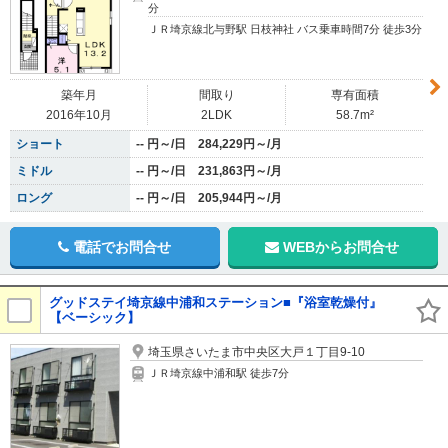
分
ＪＲ埼京線北与野駅 日枝神社 バス乗車時間7分 徒歩3分
築年月
間取り
専有面積
2016年10月
2LDK
58.7m²
ショート
-- 円～/日 284,229円～/月
ミドル
-- 円～/日 231,863円～/月
ロング
-- 円～/日 205,944円～/月
電話でお問合せ
WEBからお問合せ
グッドステイ埼京線中浦和ステーション■『浴室乾燥付』
【ベーシック】
埼玉県さいたま市中央区大戸１丁目9-10
ＪＲ埼京線中浦和駅 徒歩7分