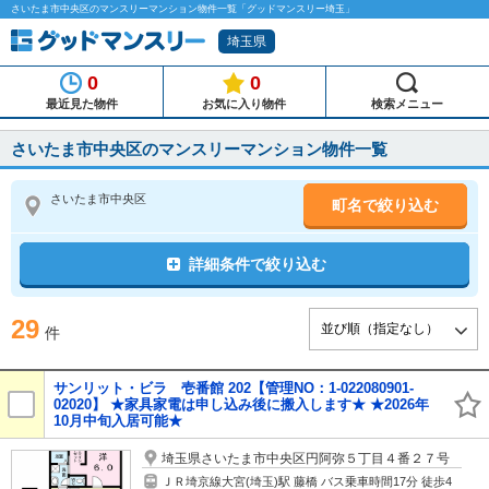
さいたま市中央区のマンスリーマンション物件一覧「グッドマンスリー埼玉」
埼玉県
0
0
最近見た物件
お気に入り物件
検索メニュー
さいたま市中央区のマンスリーマンション物件一覧
さいたま市中央区
町名で絞り込む
詳細条件で絞り込む
29
件
サンリット・ビラ 壱番館 202【管理NO：1-022080901-
02020】 ★家具家電は申し込み後に搬入します★ ★2026年
10月中旬入居可能★
埼玉県さいたま市中央区円阿弥５丁目４番２７号
ＪＲ埼京線大宮(埼玉)駅 藤橋 バス乗車時間17分 徒歩4