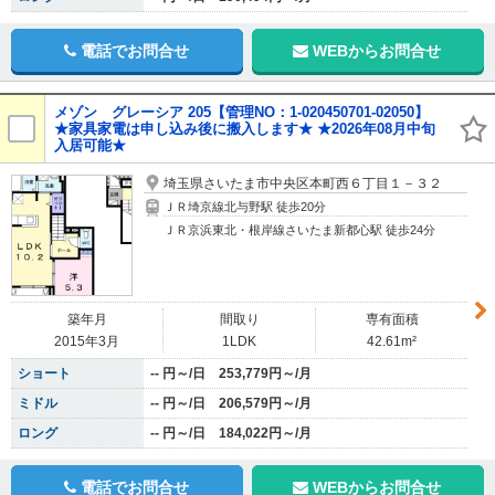
電話でお問合せ
WEBからお問合せ
メゾン グレーシア 205【管理NO：1-020450701-02050】
★家具家電は申し込み後に搬入します★ ★2026年08月中旬
入居可能★
埼玉県さいたま市中央区本町西６丁目１－３２
ＪＲ埼京線北与野駅 徒歩20分
ＪＲ京浜東北・根岸線さいたま新都心駅 徒歩24分
築年月
間取り
専有面積
2015年3月
1LDK
42.61m²
ショート
-- 円～/日 253,779円～/月
ミドル
-- 円～/日 206,579円～/月
ロング
-- 円～/日 184,022円～/月
電話でお問合せ
WEBからお問合せ