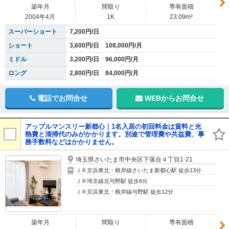
築年月
間取り
専有面積
2004年4月
1K
23.09m²
スーパーショート
7,200円/日
ショート
3,600円/日 108,000円/月
ミドル
3,200円/日 96,000円/月
ロング
2,800円/日 84,000円/月
電話でお問合せ
WEBからお問合せ
アップルマンスリー新都心｜1名入居の初回料金は賃料と光
熱費と清掃代のみがかかります。別途で管理費や共益費、事
務手数料などはかかりません。
埼玉県さいたま市中央区下落合４丁目1-21
ＪＲ京浜東北・根岸線さいたま新都心駅 徒歩13分
ＪＲ埼京線北与野駅 徒歩6分
ＪＲ京浜東北・根岸線与野駅 徒歩12分
築年月
間取り
専有面積