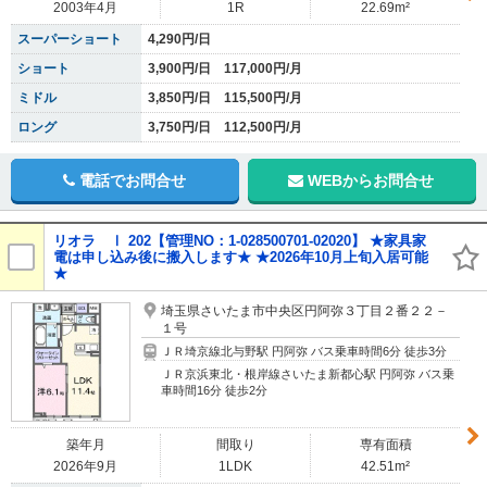
2003年4月
1R
22.69m²
スーパーショート
4,290円/日
ショート
3,900円/日 117,000円/月
ミドル
3,850円/日 115,500円/月
ロング
3,750円/日 112,500円/月
電話でお問合せ
WEBからお問合せ
リオラ Ⅰ 202【管理NO：1-028500701-02020】 ★家具家
電は申し込み後に搬入します★ ★2026年10月上旬入居可能
★
埼玉県さいたま市中央区円阿弥３丁目２番２２－
１号
ＪＲ埼京線北与野駅 円阿弥 バス乗車時間6分 徒歩3分
ＪＲ京浜東北・根岸線さいたま新都心駅 円阿弥 バス乗
車時間16分 徒歩2分
築年月
間取り
専有面積
2026年9月
1LDK
42.51m²