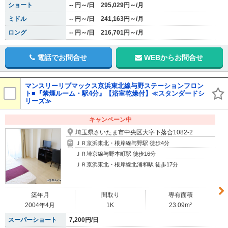
ショート
-- 円～/日 295,029円～/月
ミドル
-- 円～/日 241,163円～/月
ロング
-- 円～/日 216,701円～/月
電話でお問合せ
WEBからお問合せ
マンスリーリブマックス京浜東北線与野ステーションフロン
ト■『禁煙ルーム・駅4分』【浴室乾燥付】≪スタンダードシ
リーズ≫
キャンペーン中
埼玉県さいたま市中央区大字下落合1082-2
ＪＲ京浜東北・根岸線与野駅 徒歩4分
ＪＲ埼京線与野本町駅 徒歩16分
ＪＲ京浜東北・根岸線北浦和駅 徒歩17分
築年月
間取り
専有面積
2004年4月
1K
23.09m²
スーパーショート
7,200円/日