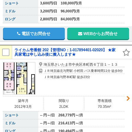
ショート
3,600円/日 108,000円/月
ミドル
3,200円/日 96,000円/月
ロング
2,800円/日 84,000円/月
電話でお問合せ
WEBからお問合せ
ライカム壱番館 202【管理NO：1-017894401-02020】 ★家
具家電は申し込み後に搬入します★
埼玉県さいたま市中央区本町西６丁目１－１３
ＪＲ埼京線北与野駅 小村田 バス乗車時間11分 徒歩9分
ＪＲ埼京線与野本町駅 徒歩23分
築年月
間取り
専有面積
2012年3月
2LDK
70.35m²
ショート
-- 円～/日 268,779円～/月
ミドル
-- 円～/日 216,413円～/月
ロング
-- 円～/日 190,494円～/月