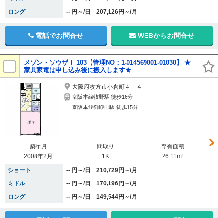
ロング
-- 円～/日 207,126円～/月
電話でお問合せ
WEBからお問合せ
メゾン・ソウザⅠ 103【管理NO：1-014569001-01030】 ★
家具家電は申し込み後に搬入します★
大阪府枚方市小倉町４－４
京阪本線牧野駅 徒歩16分
京阪本線御殿山駅 徒歩15分
築年月
間取り
専有面積
2008年2月
1K
26.11m²
ショート
-- 円～/日 210,729円～/月
ミドル
-- 円～/日 170,196円～/月
ロング
-- 円～/日 149,544円～/月