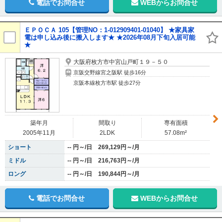
電話でお問合せ
WEBからお問合せ
ＥＰＯＣＡ 105【管理NO：1-012909401-01040】 ★家具家
電は申し込み後に搬入します★ ★2026年08月下旬入居可能
★
大阪府枚方市中宮山戸町１９－５０
京阪交野線宮之阪駅 徒歩16分
京阪本線枚方市駅 徒歩27分
築年月
間取り
専有面積
2005年11月
2LDK
57.08m²
ショート
-- 円～/日 269,129円～/月
ミドル
-- 円～/日 216,763円～/月
ロング
-- 円～/日 190,844円～/月
電話でお問合せ
WEBからお問合せ