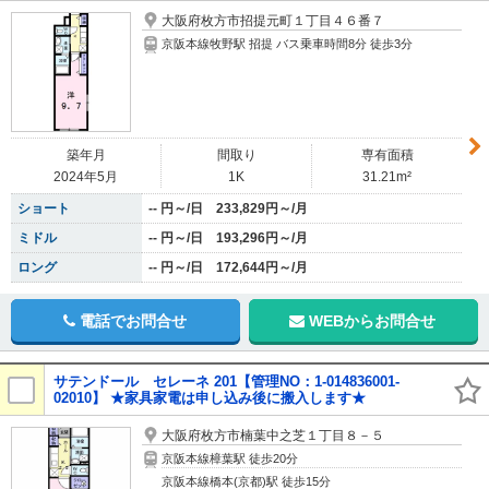
大阪府枚方市招提元町１丁目４６番７
京阪本線牧野駅 招提 バス乗車時間8分 徒歩3分
築年月
間取り
専有面積
2024年5月
1K
31.21m²
ショート
-- 円～/日 233,829円～/月
ミドル
-- 円～/日 193,296円～/月
ロング
-- 円～/日 172,644円～/月
電話でお問合せ
WEBからお問合せ
サテンドール セレーネ 201【管理NO：1-014836001-
02010】 ★家具家電は申し込み後に搬入します★
大阪府枚方市楠葉中之芝１丁目８－５
京阪本線樟葉駅 徒歩20分
京阪本線橋本(京都)駅 徒歩15分