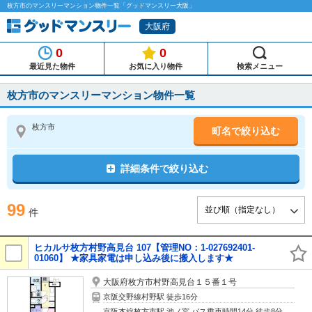
枚方市のマンスリーマンション物件一覧「グッドマンスリー大阪」
大阪府
0
0
最近見た物件
お気に入り物件
検索メニュー
枚方市のマンスリーマンション物件一覧
枚方市
町名で絞り込む
詳細条件で絞り込む
99
件
ヒカルサ枚方村野高見台 107【管理NO：1-027692401-
01060】 ★家具家電は申し込み後に搬入します★
大阪府枚方市村野高見台１５番１号
京阪交野線村野駅 徒歩16分
京阪本線枚方市駅 池ノ宮 バス乗車時間14分 徒歩8分