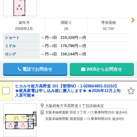
築年月
間取り
専有面積
2008年3月
1K
31.7m²
ショート
-- 円～/日 219,329円～/月
ミドル
-- 円～/日 178,796円～/月
ロング
-- 円～/日 158,144円～/月
電話でお問合せ
WEBからお問合せ
ヒカルサ枚方高野道 101【管理NO：1-028664801-01010】
★家具家電は申し込み後に搬入します★ ★2026年12月上旬
入居可能★
大阪府枚方市高野道１丁目詳細未定
京阪本線樟葉駅 田近２丁目 バス乗車時間15分 徒歩4分
京阪本線牧野駅 国道招提 バス乗車時間15分 徒歩9分