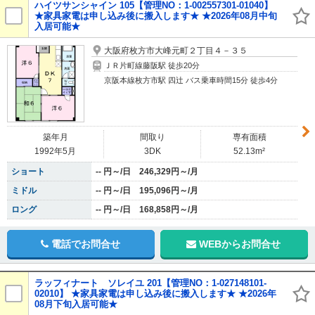
ハイツサンシャイン 105【管理NO：1-002557301-01040】
★家具家電は申し込み後に搬入します★ ★2026年08月中旬
入居可能★
大阪府枚方市大峰元町２丁目４－３５
ＪＲ片町線藤阪駅 徒歩20分
京阪本線枚方市駅 四辻 バス乗車時間15分 徒歩4分
築年月
間取り
専有面積
1992年5月
3DK
52.13m²
ショート
-- 円～/日 246,329円～/月
ミドル
-- 円～/日 195,096円～/月
ロング
-- 円～/日 168,858円～/月
電話でお問合せ
WEBからお問合せ
ラッフィナート ソレイユ 201【管理NO：1-027148101-
02010】 ★家具家電は申し込み後に搬入します★ ★2026年
08月下旬入居可能★