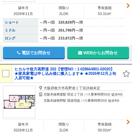
築年月
間取り
専有面積
2026年11月
2LDK
53.31m²
ショート
-- 円～/日 320,829円～/月
ミドル
-- 円～/日 261,796円～/月
ロング
-- 円～/日 233,972円～/月
電話でお問合せ
WEBからお問合せ
ヒカルサ枚方高野道 202【管理NO：1-028664801-02020】
★家具家電は申し込み後に搬入します★ ★2026年12月上旬
入居可能★
大阪府枚方市高野道１丁目詳細未定
京阪本線樟葉駅 田近２丁目 バス乗車時間15分 徒歩4分
京阪本線牧野駅 国道招提 バス乗車時間15分 徒歩9分
築年月
間取り
専有面積
2026年11月
2LDK
50.02m²