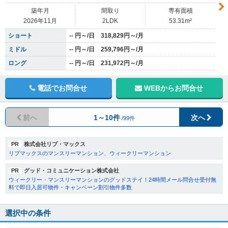
築年月
間取り
専有面積
2026年11月
2LDK
53.31m²
ショート
-- 円～/日 318,829円～/月
ミドル
-- 円～/日 259,796円～/月
ロング
-- 円～/日 231,972円～/月
電話でお問合せ
WEBからお問合せ
前へ
1～10件
次へ
/99件
PR
株式会社リブ・マックス
リブマックスのマンスリーマンション、ウィークリーマンション
PR
グッド・コミュニケーション株式会社
ウィークリー・マンスリーマンションのグッドステイ！24時間メール問合せ受付無
料で即日入居可物件・キャンペーン割引物件多数
選択中の条件