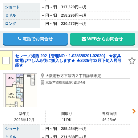
ショート
-- 円～/日 317,329円～/月
ミドル
-- 円～/日 258,296円～/月
ロング
-- 円～/日 230,472円～/月
電話でお問合せ
WEBからお問合せ
セレーノ渚西 202【管理NO：1-028658201-02020】 ★家具
家電は申し込み後に搬入します★ ★2026年12月下旬入居可
能★
大阪府枚方市渚西２丁目詳細未定
京阪本線御殿山駅 徒歩4分
築年月
間取り
専有面積
2026年12月
1LDK
46.25m²
ショート
-- 円～/日 285,454円～/月
ミドル
-- 円～/日 231,588円～/月