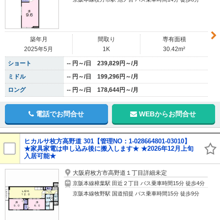
築年月
間取り
専有面積
2025年5月
1K
30.42m²
ショート
-- 円～/日 239,829円～/月
ミドル
-- 円～/日 199,296円～/月
ロング
-- 円～/日 178,644円～/月
電話でお問合せ
WEBからお問合せ
ヒカルサ枚方高野道 301【管理NO：1-028664801-03010】
★家具家電は申し込み後に搬入します★ ★2026年12月上旬
入居可能★
大阪府枚方市高野道１丁目詳細未定
京阪本線樟葉駅 田近２丁目 バス乗車時間15分 徒歩4分
京阪本線牧野駅 国道招提 バス乗車時間15分 徒歩9分