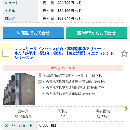
ショート
-- 円～/日 224,729円～/月
ミドル
-- 円～/日 184,196円～/月
ロング
-- 円～/日 163,544円～/月
電話でお問合せ
WEBからお問合せ
マンスリーリブマックス仙台・薬師堂駅前アリュール
◆∴『24平米・駅3分・築浅』【独立洗面】≪エクセレント
シリーズ≫
キャンペーン中
宮城県仙台市若林区大和町１丁目7-16
仙台市地下鉄東西線薬師堂(宮城)駅 徒歩3分
仙台市地下鉄東西線卸町(宮城)駅 徒歩17分
仙台市地下鉄東西線連坊駅 徒歩17分
築年月
間取り
専有面積
2019年8月
1K
24.77m²
スーパーショート
6,500円/日