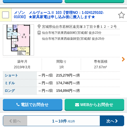
メゾン メルヴェーユⅡ 103【管理NO：1-024129102-
01030】 ★家具家電は申し込み後に搬入します★
宮城県仙台市若林区遠見塚３丁目９番１２－２号
仙台市地下鉄東西線卸町(宮城)駅 徒歩23分
仙台市地下鉄東西線薬師堂(宮城)駅 徒歩25分
築年月
間取り
専有面積
2019年3月
1R
27.67m²
ショート
-- 円～/日 215,279円～/月
ミドル
-- 円～/日 174,746円～/月
ロング
-- 円～/日 154,094円～/月
電話でお問合せ
WEBからお問合せ
前へ
1～10件
次へ
/61件