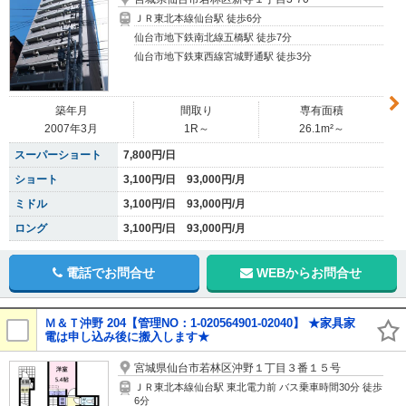
ＪＲ東北本線仙台駅 徒歩6分
仙台市地下鉄南北線五橋駅 徒歩7分
仙台市地下鉄東西線宮城野通駅 徒歩3分
築年月
間取り
専有面積
2007年3月
1R～
26.1m²～
スーパーショート
7,800円/日
ショート
3,100円/日 93,000円/月
ミドル
3,100円/日 93,000円/月
ロング
3,100円/日 93,000円/月
電話でお問合せ
WEBからお問合せ
Ｍ＆Ｔ沖野 204【管理NO：1-020564901-02040】 ★家具家
電は申し込み後に搬入します★
宮城県仙台市若林区沖野１丁目３番１５号
ＪＲ東北本線仙台駅 東北電力前 バス乗車時間30分 徒歩
6分