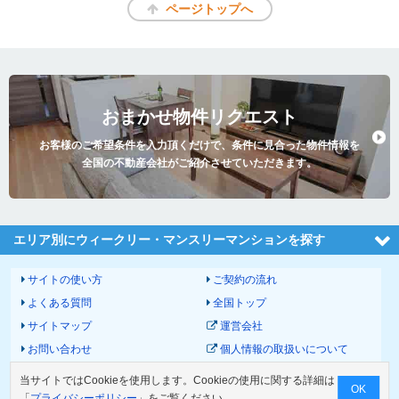
ページトップへ
おまかせ物件リクエスト
お客様のご希望条件を入力頂くだけで、条件に見合った物件情報を
全国の不動産会社がご紹介させていただきます。
エリア別にウィークリー・マンスリーマンションを探す
サイトの使い方
ご契約の流れ
よくある質問
全国トップ
サイトマップ
運営会社
お問い合わせ
個人情報の取扱いについて
サイトポリシー
利用規約
当サイトではCookieを使用します。Cookieの使用に関する詳細は
OK
物件掲載に関して
「
プライバシーポリシー
」をご覧ください。