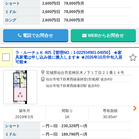
ショート
2,600円/日 78,000円/月
ミドル
2,600円/日 78,000円/月
ロング
2,600円/日 78,000円/月
電話でお問合せ
WEBからお問合せ
ラ・ルーチェＫ 405【管理NO：1-022934901-04050】 ★家
具家電は申し込み後に搬入します★ ★2026年10月中旬入居
可能★
宮城県仙台市若林区木ノ下１丁目２１番１４号
仙台市地下鉄東西線薬師堂(宮城)駅 徒歩8分
仙台市地下鉄東西線連坊駅 徒歩8分
築年月
間取り
専有面積
2019年3月
1K
30.85m²
ショート
-- 円～/日 230,329円～/月
ミドル
-- 円～/日 189,796円～/月