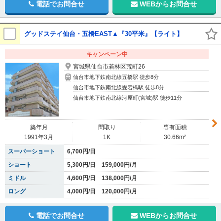
電話でお問合せ
WEBからお問合せ
グッドステイ仙台・五橋EAST▲『30平米』【ライト】
キャンペーン中
宮城県仙台市若林区荒町26
仙台市地下鉄南北線五橋駅 徒歩8分
仙台市地下鉄南北線愛宕橋駅 徒歩8分
仙台市地下鉄南北線河原町(宮城)駅 徒歩11分
築年月
間取り
専有面積
1991年3月
1K
30.66m²
スーパーショート
6,700円/日
ショート
5,300円/日 159,000円/月
ミドル
4,600円/日 138,000円/月
ロング
4,000円/日 120,000円/月
電話でお問合せ
WEBからお問合せ