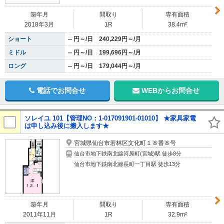
築年月
間取り
専有面積
2018年3月
1R
38.4m²
ショート
-- 円～/日 240,229円～/月
ミドル
-- 円～/日 199,696円～/月
ロング
-- 円～/日 179,044円～/月
電話でお問合せ
WEBからお問合せ
ソレイユ 101【管理NO：1-017091901-01010】 ★家具家電
は申し込み後に搬入します★
宮城県仙台市若林区文化町１８番８号
仙台市地下鉄南北線河原町(宮城)駅 徒歩8分
仙台市地下鉄南北線長町一丁目駅 徒歩13分
築年月
間取り
専有面積
2011年11月
1R
32.9m²