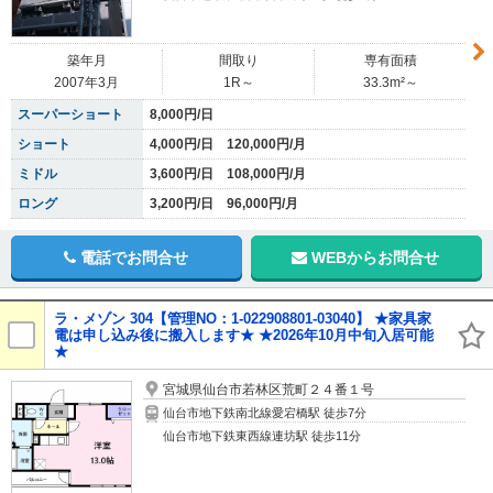
築年月
間取り
専有面積
2007年3月
1R～
33.3m²～
スーパーショート
8,000円/日
ショート
4,000円/日 120,000円/月
ミドル
3,600円/日 108,000円/月
ロング
3,200円/日 96,000円/月
電話でお問合せ
WEBからお問合せ
ラ・メゾン 304【管理NO：1-022908801-03040】 ★家具家
電は申し込み後に搬入します★ ★2026年10月中旬入居可能
★
宮城県仙台市若林区荒町２４番１号
仙台市地下鉄南北線愛宕橋駅 徒歩7分
仙台市地下鉄東西線連坊駅 徒歩11分