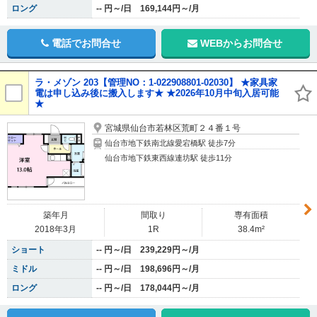
ロング
-- 円～/日 169,144円～/月
電話でお問合せ
WEBからお問合せ
ラ・メゾン 203【管理NO：1-022908801-02030】 ★家具家
電は申し込み後に搬入します★ ★2026年10月中旬入居可能
★
宮城県仙台市若林区荒町２４番１号
仙台市地下鉄南北線愛宕橋駅 徒歩7分
仙台市地下鉄東西線連坊駅 徒歩11分
築年月
間取り
専有面積
2018年3月
1R
38.4m²
ショート
-- 円～/日 239,229円～/月
ミドル
-- 円～/日 198,696円～/月
ロング
-- 円～/日 178,044円～/月