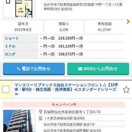
仙台市地下鉄東西線薬師堂(宮城)駅 沖野一丁目 バス乗
車時間19分 徒歩5分
築年月
間取り
専有面積
2015年8月
1LDK
41.27m²
ショート
-- 円～/日 228,329円～/月
ミドル
-- 円～/日 181,129円～/月
ロング
-- 円～/日 158,572円～/月
電話でお問合せ
WEBからお問合せ
マンスリーリブマックス仙台ステーションフロント△【33平
米・駅4分・独立洗面・洗浄便座】≪スタンダードシリーズ
≫
キャンペーン中
宮城県仙台市若林区新寺１丁目3-70
ＪＲ東北本線仙台駅 徒歩6分
仙台市地下鉄南北線五橋駅 徒歩7分
仙台市地下鉄東西線宮城野通駅 徒歩3分