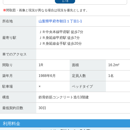
1
/
8
※
間取図・画像と現況が異なる場合は現況を優先とします。
所在地
山梨県甲府市朝日１丁目1-1
ＪＲ中央本線甲府駅 徒歩7分
最寄り駅
ＪＲ身延線甲府駅 徒歩7分
ＪＲ身延線金手駅 徒歩20分
車でのアクセス
間取り
1R
面積
16.2m²
築年月
1988年6月
定員人数
1名
駐車場
×
ベッドタイプ
構造
鉄骨鉄筋コンクリート造/13階建
最低契約日数
30日
利用料金