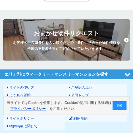
おまかせ物件リクエスト
お客様のご希望条件を入力頂くだけで、条件に見合った物件情報を
全国の不動産会社がご紹介させていただきます。
エリア別にウィークリー・マンスリーマンションを探す
サイトの使い方
ご契約の流れ
よくある質問
全国トップ
当サイトではCookieを使用します。Cookieの使用に関する詳細は
サイトマップ
運営会社
OK
「
プライバシーポリシー
」をご覧ください。
お問い合わせ
個人情報の取扱いについて
サイトポリシー
利用規約
物件掲載に関して