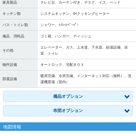
家具製品
テレビ台、カーテン付き、デスク、イス、ベッド
キッチン類
システムキッチン、IHクッキングヒーター
バス・トイレ類
シャワー、ﾄｲﾚｯﾄﾍﾟｰﾊﾟｰ
備品、消耗品
ゴミ箱、ハンガー、ティッシュ
エレベーター、ガス、上水道、下水道、給湯設備、浴
その他
室、トイレ
物件設備
オートロック、宅配ＢＯＸ
暖房完備、冷房完備、インターネット対応（無料）、洗
部屋設備
濯機置場（室内）
備品オプション
布団オプション
地図情報