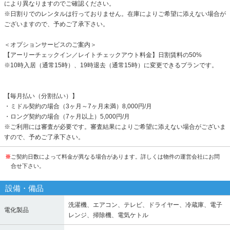
により異なりますのでご確認ください。
※日割りでのレンタルは行っておりません。在庫によりご希望に添えない場合が
ございますので、予めご了承下さい。
＜オプションサービスのご案内＞
【アーリーチェックイン／レイトチェックアウト料金】日割賃料の50%
※10時入居（通常15時）、19時退去（通常15時）に変更できるプランです。
【毎月払い（分割払い）】
・ミドル契約の場合（3ヶ月～7ヶ月未満）8,000円/月
・ロング契約の場合（7ヶ月以上）5,000円/月
※ご利用には審査が必要です。審査結果によりご希望に添えない場合がございま
すので、予めご了承下さい。
※
ご契約日数によって料金が異なる場合があります。詳しくは物件の運営会社にお問
合せ下さい。
設備・備品
洗濯機、エアコン、テレビ、ドライヤー、冷蔵庫、電子
電化製品
レンジ、掃除機、電気ケトル