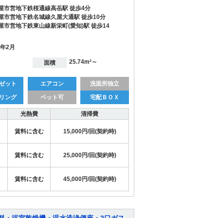
屋市営地下鉄桜通線高岳駅 徒歩4分
屋市営地下鉄名城線久屋大通駅 徒歩10分
屋市営地下鉄東山線新栄町(愛知)駅 徒歩14
7年2月
25.74m²～
面積
ゼット
エアコン
洗面所独立
リング
ペット可
宅配ＢＯＸ
光熱費
清掃費
賃料に含む
15,000円/回(契約時)
賃料に含む
25,000円/回(契約時)
賃料に含む
45,000円/回(契約時)