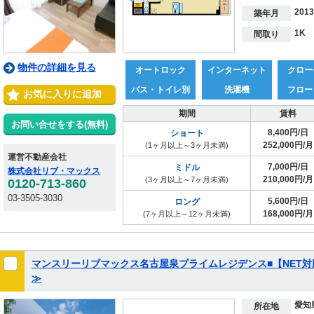
201
築年月
1K
間取り
物件の詳細を見る
オートロック
インターネット
クロー
バス・トイレ別
洗濯機
フロー
お気に入りに追加
期間
賃料
お問い合せをする(無料)
8,400円/日
ショート
252,000円/月
(1ヶ月以上～3ヶ月未満)
運営不動産会社
7,000円/日
ミドル
株式会社リブ・マックス
210,000円/月
(3ヶ月以上～7ヶ月未満)
0120-713-860
03-3505-3030
5,600円/日
ロング
168,000円/月
(7ヶ月以上～12ヶ月未満)
マンスリーリブマックス名古屋泉プライムレジデンス■【NET
≫
愛知
所在地