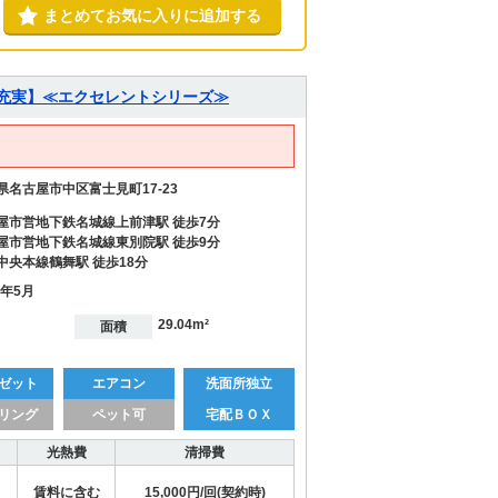
まとめてお気に入りに追加する
備充実】≪エクセレントシリーズ≫
県名古屋市中区富士見町17-23
屋市営地下鉄名城線上前津駅 徒歩7分
屋市営地下鉄名城線東別院駅 徒歩9分
中央本線鶴舞駅 徒歩18分
9年5月
29.04m²
面積
ゼット
エアコン
洗面所独立
リング
ペット可
宅配ＢＯＸ
光熱費
清掃費
賃料に含む
15,000円/回(契約時)