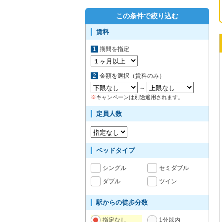
この条件で絞り込む
賃料
1
期間を指定
2
金額を選択（賃料のみ）
～
※
キャンペーンは別途適用されます。
定員人数
ベッドタイプ
シングル
セミダブル
ダブル
ツイン
駅からの徒歩分数
指定なし
1分以内