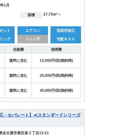
3年1月
27.75m²～
面積
ゼット
エアコン
洗面所独立
リング
ペット可
宅配ＢＯＸ
光熱費
清掃費
賃料に含む
15,000円/回(契約時)
賃料に含む
25,000円/回(契約時)
賃料に含む
45,000円/回(契約時)
対応・セパレート】≪スタンダードシリーズ
県名古屋市東区泉２丁目13-21