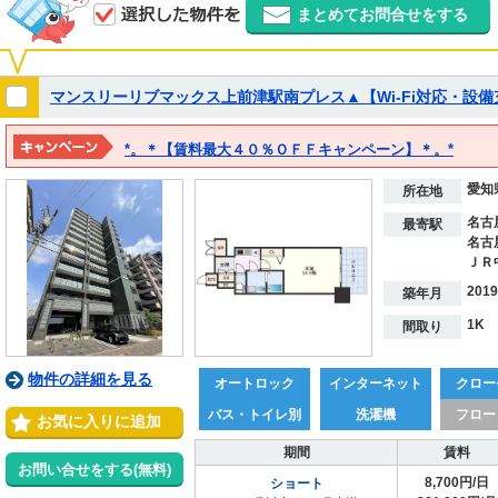
まとめてお問合せをする
マンスリーリブマックス上前津駅南プレス▲【Wi-Fi対応・設
*。＊【賃料最大４０％ＯＦＦキャンペーン】＊。*
※２０２７年３月１５日までの期間限定！！
愛知
※表示料金は割引後の価格となります。
所在地
名古
最寄駅
名古
ＪＲ
201
築年月
1K
間取り
物件の詳細を見る
オートロック
インターネット
クロー
バス・トイレ別
洗濯機
フロー
お気に入りに追加
期間
賃料
お問い合せをする(無料)
8,700円/日
ショート