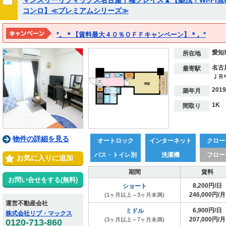
マンスリーリブマックス名古屋千種グレイス▲【築浅！Wi-Fi
コンロ】≪プレミアムシリーズ≫
*。＊【賃料最大４０％ＯＦＦキャンペーン】＊。*
※２０２７年３月１５日までの期間限定！！
愛知
※表示料金は割引後の価格となります。
所在地
名古
最寄駅
ＪＲ
201
築年月
1K
間取り
物件の詳細を見る
オートロック
インターネット
クロー
バス・トイレ別
洗濯機
フロー
お気に入りに追加
期間
賃料
お問い合せをする(無料)
8,200円/日
ショート
246,000円/月
(1ヶ月以上～3ヶ月未満)
運営不動産会社
6,900円/日
ミドル
株式会社リブ・マックス
207,000円/月
(3ヶ月以上～7ヶ月未満)
0120-713-860