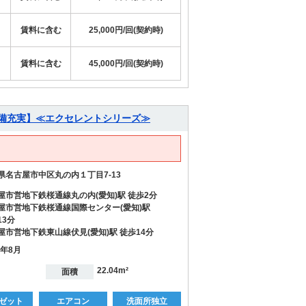
賃料に含む
25,000円/回(契約時)
賃料に含む
45,000円/回(契約時)
設備充実】≪エクセレントシリーズ≫
県名古屋市中区丸の内１丁目7-13
屋市営地下鉄桜通線丸の内(愛知)駅 徒歩2分
屋市営地下鉄桜通線国際センター(愛知)駅
13分
屋市営地下鉄東山線伏見(愛知)駅 徒歩14分
0年8月
22.04m²
面積
ゼット
エアコン
洗面所独立