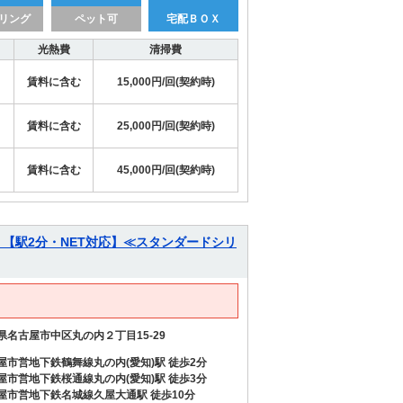
リング
ペット可
宅配ＢＯＸ
光熱費
清掃費
賃料に含む
15,000円/回(契約時)
賃料に含む
25,000円/回(契約時)
賃料に含む
45,000円/回(契約時)
』【駅2分・NET対応】≪スタンダードシリ
県名古屋市中区丸の内２丁目15-29
屋市営地下鉄鶴舞線丸の内(愛知)駅 徒歩2分
屋市営地下鉄桜通線丸の内(愛知)駅 徒歩3分
屋市営地下鉄名城線久屋大通駅 徒歩10分