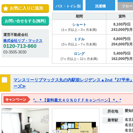
バス・トイレ別
洗濯機
フロー
お気に入りに追加
期間
賃料
お問い合せをする(無料)
8,100円/日
ショート
243,000円/月
(1ヶ月以上～3ヶ月未満)
運営不動産会社
6,800円/日
ミドル
株式会社リブ・マックス
204,000円/月
(3ヶ月以上～7ヶ月未満)
0120-713-860
03-3505-3030
5,400円/日
ロング
162,000円/月
(7ヶ月以上～12ヶ月未満)
マンスリーリブマックス丸の内駅前レジデンス▲2nd『27平米
ーズ≫
*。＊【賃料最大４０％ＯＦＦキャンペーン】＊。*
※２０２７年３月１５日までの期間限定！！
愛知
※表示料金は割引後の価格となります。
所在地
名古
最寄駅
名古
名古