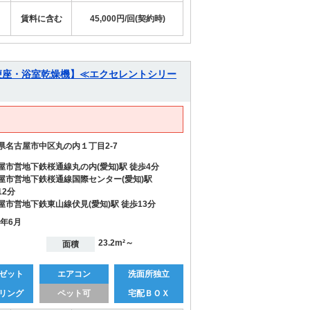
賃料に含む
45,000円/回(契約時)
便座・浴室乾燥機】≪エクセレントシリー
県名古屋市中区丸の内１丁目2-7
屋市営地下鉄桜通線丸の内(愛知)駅 徒歩4分
屋市営地下鉄桜通線国際センター(愛知)駅
12分
屋市営地下鉄東山線伏見(愛知)駅 徒歩13分
6年6月
23.2m²～
面積
ゼット
エアコン
洗面所独立
リング
ペット可
宅配ＢＯＸ