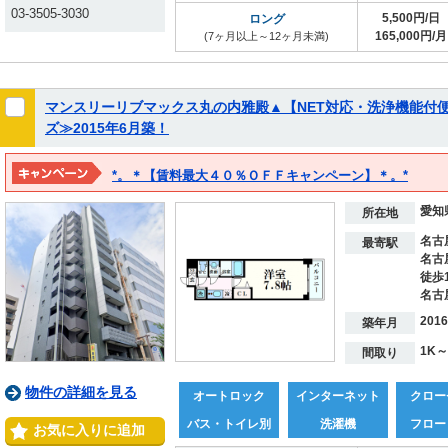
03-3505-3030
5,500円/日
ロング
165,000円/月
(7ヶ月以上～12ヶ月未満)
マンスリーリブマックス丸の内雅殿▲【NET対応・洗浄機能付
ズ≫2015年6月築！
*。＊【賃料最大４０％ＯＦＦキャンペーン】＊。*
※２０２７年３月１５日までの期間限定！！
愛知
※表示料金は割引後の価格となります。
所在地
名古
最寄駅
名古
徒歩
名古
201
築年月
1K～
間取り
物件の詳細を見る
オートロック
インターネット
クロー
バス・トイレ別
洗濯機
フロー
お気に入りに追加