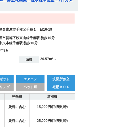
無料・浴室乾燥機・温水洗浄便座・2口ガス
県名古屋市千種区千種１丁目16-19
屋市営地下鉄東山線千種駅 徒歩10分
中央本線千種駅 徒歩10分
9年9月
20.57m²～
面積
ゼット
エアコン
洗面所独立
リング
ペット可
宅配ＢＯＸ
光熱費
清掃費
賃料に含む
15,000円/回(契約時)
賃料に含む
25,000円/回(契約時)