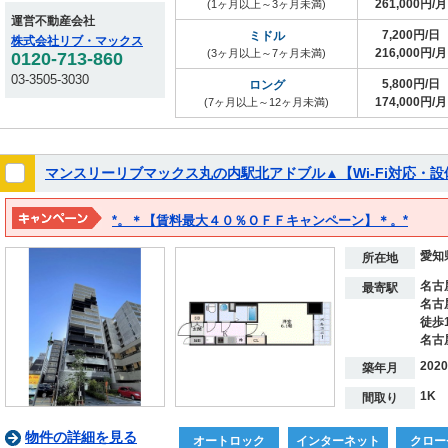
261,000円/月
(1ヶ月以上～3ヶ月未満)
運営不動産会社
7,200円/日
ミドル
株式会社リブ・マックス
216,000円/月
(3ヶ月以上～7ヶ月未満)
0120-713-860
03-3505-3030
5,800円/日
ロング
174,000円/月
(7ヶ月以上～12ヶ月未満)
マンスリーリブマックス丸の内駅北アドブル▲【Wi-Fi対応・
*。＊【賃料最大４０％ＯＦＦキャンペーン】＊。*
※２０２７年３月１５日までの期間限定！！
愛知
※表示料金は割引後の価格となります。
所在地
名古
最寄駅
名古
徒歩
名古
202
築年月
1K
間取り
物件の詳細を見る
オートロック
インターネット
クロー