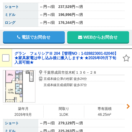
ショート
-- 円～/日 237,529円～/月
ミドル
-- 円～/日 196,996円～/月
ロング
-- 円～/日 176,344円～/月
電話でお問合せ
WEBからお問合せ
グラン フェリシアⅢ 204【管理NO：1-028823001-02040】
★家具家電は申し込み後に搬入します★ ★2026年09月下旬
入居可能★
千葉県成田市並木町１３６－２８
京成本線公津の杜駅 徒歩24分
京成本線京成成田駅 徒歩37分
築年月
間取り
専有面積
2026年9月
1LDK
46.25m²
ショート
-- 円～/日 279,129円～/月
ミドル
-- 円～/日 225,263円～/月