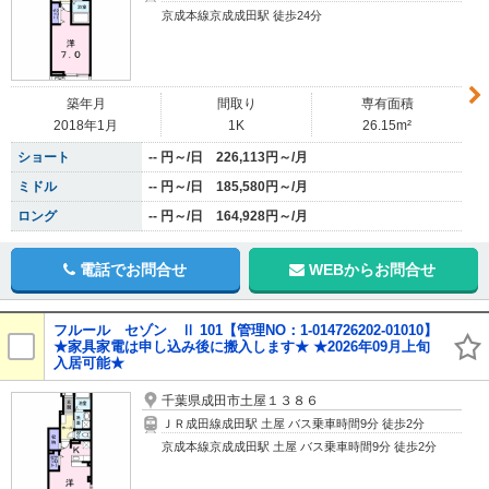
京成本線京成成田駅 徒歩24分
築年月
間取り
専有面積
2018年1月
1K
26.15m²
ショート
-- 円～/日 226,113円～/月
ミドル
-- 円～/日 185,580円～/月
ロング
-- 円～/日 164,928円～/月
電話でお問合せ
WEBからお問合せ
フルール セゾン Ⅱ 101【管理NO：1-014726202-01010】
★家具家電は申し込み後に搬入します★ ★2026年09月上旬
入居可能★
千葉県成田市土屋１３８６
ＪＲ成田線成田駅 土屋 バス乗車時間9分 徒歩2分
京成本線京成成田駅 土屋 バス乗車時間9分 徒歩2分