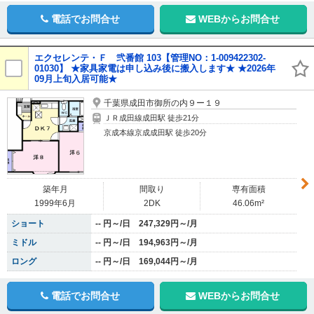
電話でお問合せ
WEBからお問合せ
エクセレンテ・Ｆ 弐番館 103【管理NO：1-009422302-
01030】 ★家具家電は申し込み後に搬入します★ ★2026年
09月上旬入居可能★
千葉県成田市御所の内９ー１９
ＪＲ成田線成田駅 徒歩21分
京成本線京成成田駅 徒歩20分
築年月
間取り
専有面積
1999年6月
2DK
46.06m²
ショート
-- 円～/日 247,329円～/月
ミドル
-- 円～/日 194,963円～/月
ロング
-- 円～/日 169,044円～/月
電話でお問合せ
WEBからお問合せ