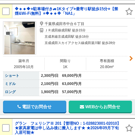
🔷🔹🔸🔶⭐駐車場付き🚙1Kタイプ⭐最寄り駅徒歩15分⭐【禁
煙&Wi-Fi無料】⭐🔶🔸🔹🔷「NA1」
千葉県成田市中台６丁目
ＪＲ成田線成田駅 徒歩15分
京成本線京成成田駅 徒歩16分
京成成田スカイアクセス線成田湯川駅 徒歩28分
築年月
間取り
専有面積
2005年10月
1K
20.80m²
ショート
2,300円/日 69,000円/月
ミドル
2,100円/日 63,000円/月
ロング
1,900円/日 57,000円/月
電話でお問合せ
WEBからお問合せ
グラン フェリシアⅢ 201【管理NO：1-028823001-02010】
★家具家電は申し込み後に搬入します★ ★2026年09月下旬
入居可能★