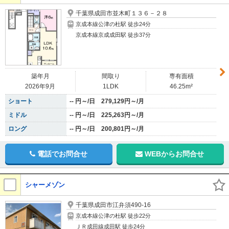
千葉県成田市並木町１３６－２８
京成本線公津の杜駅 徒歩24分
京成本線京成成田駅 徒歩37分
築年月
間取り
専有面積
2026年9月
1LDK
46.25m²
ショート
-- 円～/日 279,129円～/月
ミドル
-- 円～/日 225,263円～/月
ロング
-- 円～/日 200,801円～/月
電話でお問合せ
WEBからお問合せ
シャーメゾン
千葉県成田市江弁須490-16
京成本線公津の杜駅 徒歩22分
ＪＲ成田線成田駅 徒歩24分