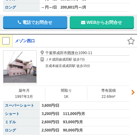
ロング
-- 円～/日 200,801円～/月
電話でお問合せ
WEBからお問合せ
メゾン西口
千葉県成田市囲護台1090-11
ＪＲ成田線成田駅 徒歩7分
京成本線京成成田駅 徒歩15分
築年月
間取り
専有面積
1997年3月
1K
22.69m²
スーパーショート
3,600円/日
ショート
3,200円/日 111,000円/月
ミドル
2,600円/日 93,000円/月
ロング
2,500円/日 90,000円/月