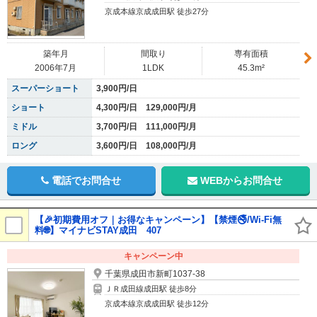
京成本線京成成田駅 徒歩27分
築年月
間取り
専有面積
2006年7月
1LDK
45.3m²
スーパーショート
3,900円/日
ショート
4,300円/日 129,000円/月
ミドル
3,700円/日 111,000円/月
ロング
3,600円/日 108,000円/月
電話でお問合せ
WEBからお問合せ
【🎉初期費用オフ｜お得なキャンペーン】【禁煙🚭/Wi-Fi無
料🌐】マイナビSTAY成田 407
キャンペーン中
千葉県成田市新町1037-38
ＪＲ成田線成田駅 徒歩8分
京成本線京成成田駅 徒歩12分