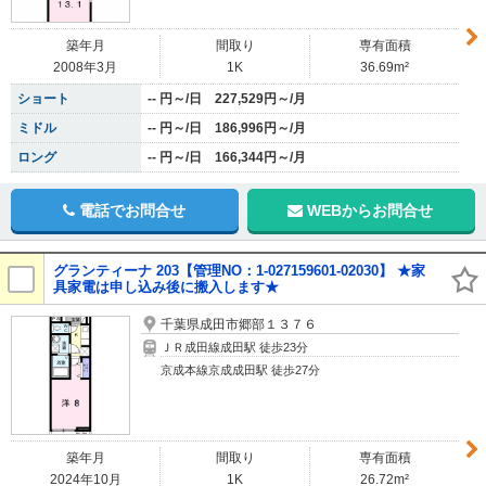
築年月
間取り
専有面積
2008年3月
1K
36.69m²
ショート
-- 円～/日 227,529円～/月
ミドル
-- 円～/日 186,996円～/月
ロング
-- 円～/日 166,344円～/月
電話でお問合せ
WEBからお問合せ
グランティーナ 203【管理NO：1-027159601-02030】 ★家
具家電は申し込み後に搬入します★
千葉県成田市郷部１３７６
ＪＲ成田線成田駅 徒歩23分
京成本線京成成田駅 徒歩27分
築年月
間取り
専有面積
2024年10月
1K
26.72m²