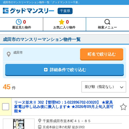
成田市のマンスリーマンション物件一覧「グッドマンスリー千葉」
千葉県
0
0
最近見た物件
お気に入り物件
検索メニュー
成田市のマンスリーマンション物件一覧
成田市
町名で絞り込む
詳細条件で絞り込む
45
件
リーヌ並木Ⅱ 302【管理NO：1-022896702-03020】 ★家具
家電は申し込み後に搬入します★ ★2026年09月上旬入居可
能★
千葉県成田市並木町４１－８５
京成本線公津の杜駅 徒歩19分