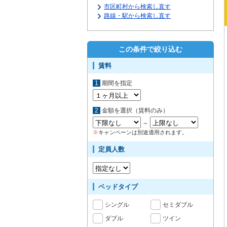
市区町村から検索し直す
路線・駅から検索し直す
この条件で絞り込む
賃料
1
期間を指定
2
金額を選択（賃料のみ）
～
※
キャンペーンは別途適用されます。
定員人数
ベッドタイプ
シングル
セミダブル
ダブル
ツイン