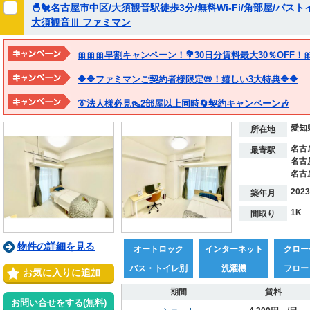
🐣🐔名古屋市中区/大須観音駅徒歩3分/無料Wi-Fi/角部屋/バス
大須観音Ⅲ ファミマン
🎀🎀🎀早割キャンペーン！💐30日分賃料最大30％OFF！🎀
🔶🔷ファミマンご契約者様限定📛！嬉しい3大特典🔷🔶
👔法人様必見👠2部屋以上同時🔄契約キャンペーン🎶
愛知
所在地
名古
最寄駅
名古
名古
202
築年月
1K
間取り
物件の詳細を見る
オートロック
インターネット
クロー
バス・トイレ別
洗濯機
フロー
お気に入りに追加
期間
賃料
お問い合せをする(無料)