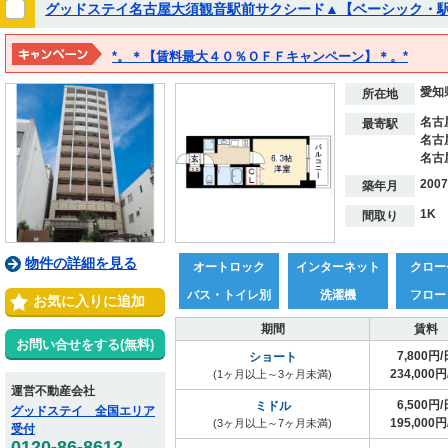
グッドステイ名古屋大須観音駅前サクシード▲【ベーシック・駅
*。＊【賃料最大４０％ＯＦＦキャンペーン】＊。*
※２０２７年３月１５日までの期間限定！！
愛知
※表示料金は割引後の価格となります。
所在地
名古
最寄駅
名古
名古
200
築年月
1K
間取り
物件の詳細を見る
オートロック
インターネット
クロー
バス・トイレ別
洗濯機
フロー
お気に入りに追加
期間
賃料
お問い合せをする(無料)
7,800円/
ショート
234,000円
(1ヶ月以上～3ヶ月未満)
運営不動産会社
6,500円/
ミドル
グッドステイ 全国エリア
195,000円
(3ヶ月以上～7ヶ月未満)
受付
0120-86-8612