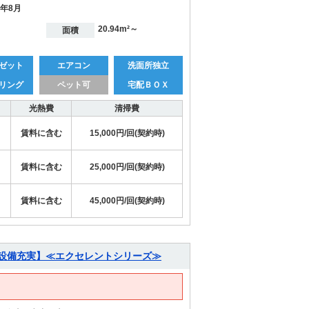
9年8月
20.94m²～
面積
ゼット
エアコン
洗面所独立
リング
ペット可
宅配ＢＯＸ
光熱費
清掃費
賃料に含む
15,000円/回(契約時)
賃料に含む
25,000円/回(契約時)
賃料に含む
45,000円/回(契約時)
・設備充実】≪エクセレントシリーズ≫