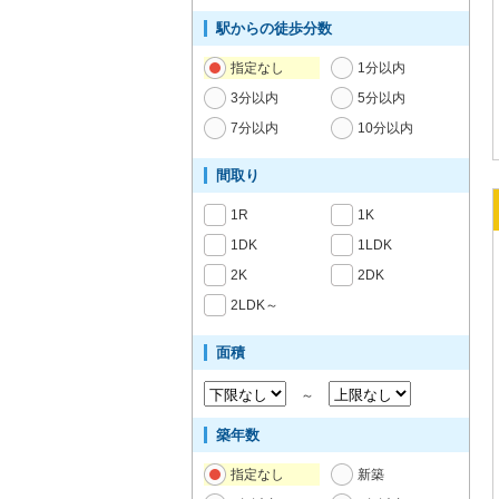
駅からの徒歩分数
指定なし
1分以内
3分以内
5分以内
7分以内
10分以内
間取り
1R
1K
1DK
1LDK
2K
2DK
2LDK～
面積
～
築年数
指定なし
新築