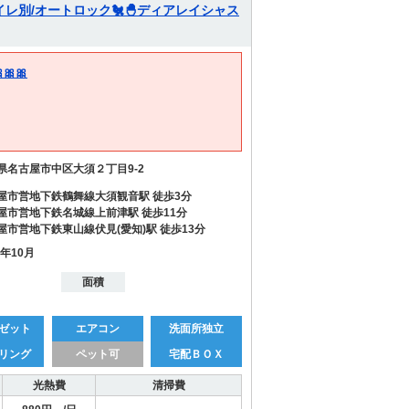
トイレ別/オートロック🐔🐣ディアレイシャス
🎀🎀
県名古屋市中区大須２丁目9-2
屋市営地下鉄鶴舞線大須観音駅 徒歩3分
屋市営地下鉄名城線上前津駅 徒歩11分
屋市営地下鉄東山線伏見(愛知)駅 徒歩13分
3年10月
面積
ゼット
エアコン
洗面所独立
リング
ペット可
宅配ＢＯＸ
光熱費
清掃費