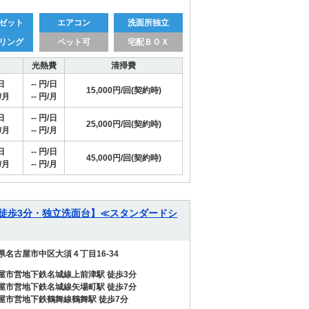
ゼット
エアコン
洗面所独立
リング
ペット可
宅配ＢＯＸ
光熱費
清掃費
日
-- 円/日
15,000円/回(契約時)
/月
-- 円/月
日
-- 円/日
25,000円/回(契約時)
/月
-- 円/月
日
-- 円/日
45,000円/回(契約時)
/月
-- 円/月
駅徒歩3分・独立洗面台】≪スタンダードシ
県名古屋市中区大須４丁目16-34
屋市営地下鉄名城線上前津駅 徒歩3分
屋市営地下鉄名城線矢場町駅 徒歩7分
屋市営地下鉄鶴舞線鶴舞駅 徒歩7分