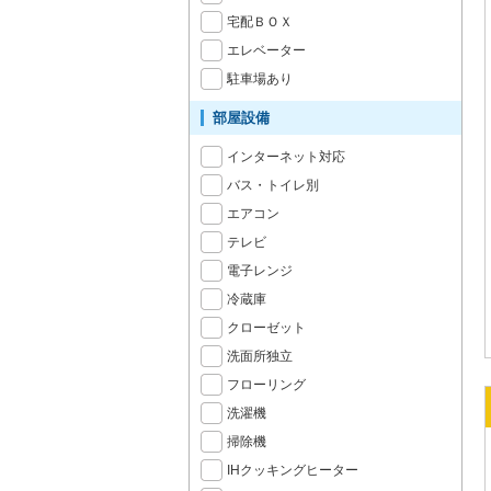
宅配ＢＯＸ
エレベーター
駐車場あり
部屋設備
インターネット対応
バス・トイレ別
エアコン
テレビ
電子レンジ
冷蔵庫
クローゼット
洗面所独立
フローリング
洗濯機
掃除機
IHクッキングヒーター