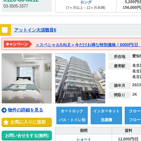
5,200円/
ロング
03-3505-3377
156,000円
(7ヶ月以上～12ヶ月未満)
アットイン大須観音6
＜スペシャルSALE＞今だけお得な特別価格！6000円/
愛知
所在地
名古
最寄駅
名古
名古
202
築年月
1K
間取り
物件の詳細を見る
オートロック
インターネット
クロー
バス・トイレ別
洗濯機
フロー
お気に入りに追加
期間
賃料
お問い合せをする(無料)
12,000円/日
ショート