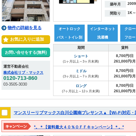
200
築年月
1K～
間取り
物件の詳細を見る
オートロック
インターネット
クロー
バス・トイレ別
洗濯機
フロー
お気に入りに追加
期間
賃料
お問い合せをする(無料)
8,700円/日
ショート
261,000円/月
(1ヶ月以上～3ヶ月未満)
運営不動産会社
8,700円/日
ミドル
株式会社リブ・マックス
261,000円/月
(3ヶ月以上～7ヶ月未満)
0120-713-860
03-3505-3030
8,700円/日
ロング
261,000円/月
(7ヶ月以上～12ヶ月未満)
マンスリーリブマックス白川公園南プレサンス▲【Wi-Fi対応
*。＊【賃料最大４０％ＯＦＦキャンペーン】＊。*
※２０２７年３月１５日までの期間限定！！