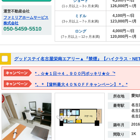
4,200円～/日
ショート
126,000円～/月
(1ヶ月以上～3ヶ月未満)
運営不動産会社
4,100円～/日
ミドル
ファミリアホームサービス
123,000円～/月
(3ヶ月以上～7ヶ月未満)
株式会社
050-5459-5510
4,000円～/日
ロング
120,000円～/月
(7ヶ月以上～12ヶ月未満)
グッドステイ名古屋栄南エアリー▲『禁煙』【ハイクラス・NE
*．☆★１日⇒４，９００円ポッキリ★☆゜*
※*他費用は一切なし！ポッキリ価格♪*
*。＊【賃料最大４０％ＯＦＦキャンペーン】＊。*
※２０２７年３月１５日までの期間限定！！
愛知
※表示料金は割引後の価格となります。
所在地
名古
最寄駅
名古
名古
201
築年月
1K
間取り