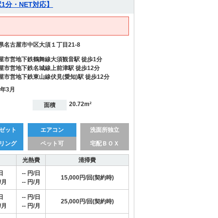
1分・NET対応】
県名古屋市中区大須１丁目21-8
屋市営地下鉄鶴舞線大須観音駅 徒歩1分
屋市営地下鉄名城線上前津駅 徒歩12分
屋市営地下鉄東山線伏見(愛知)駅 徒歩12分
7年3月
20.72m²
面積
ゼット
エアコン
洗面所独立
リング
ペット可
宅配ＢＯＸ
光熱費
清掃費
日
-- 円/日
15,000円/回(契約時)
/月
-- 円/月
日
-- 円/日
25,000円/回(契約時)
/月
-- 円/月