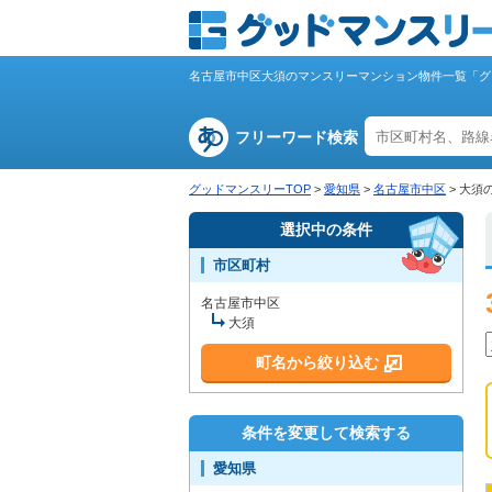
名古屋市中区大須のマンスリーマンション物件一覧「グ
フリーワード検索
グッドマンスリーTOP
>
愛知県
>
名古屋市中区
>
大須
選択中の条件
市区町村
名古屋市中区
大須
町名から絞り込む
条件を変更して検索する
愛知県