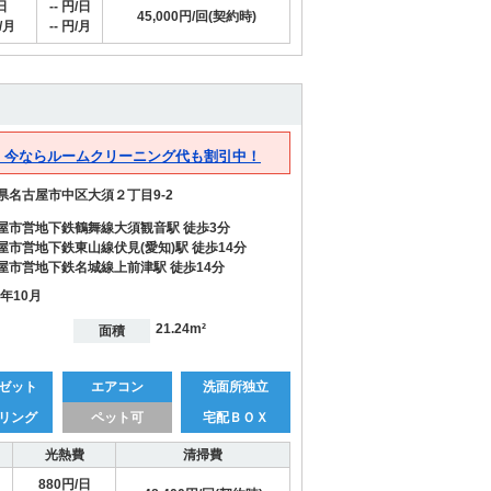
日
-- 円/日
45,000円/回(契約時)
/月
-- 円/月
日 今ならルームクリーニング代も割引中！
県名古屋市中区大須２丁目9-2
屋市営地下鉄鶴舞線大須観音駅 徒歩3分
屋市営地下鉄東山線伏見(愛知)駅 徒歩14分
屋市営地下鉄名城線上前津駅 徒歩14分
3年10月
21.24m²
面積
ゼット
エアコン
洗面所独立
リング
ペット可
宅配ＢＯＸ
光熱費
清掃費
880円/日