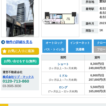
愛知
※表示料金は割引後の価格となります。
所在地
名古
最寄駅
名古
名古
202
築年月
1K
間取り
物件の詳細を見る
オートロック
インターネット
クロー
バス・トイレ別
洗濯機
フロー
お気に入りに追加
期間
賃料
お問い合せをする(無料)
8,300円/日
ショート
249,000円/月
(1ヶ月以上～3ヶ月未満)
運営不動産会社
6,900円/日
ミドル
株式会社リブ・マックス
207,000円/月
(3ヶ月以上～7ヶ月未満)
0120-713-860
03-3505-3030
5,500円/日
ロング
165,000円/月
(7ヶ月以上～12ヶ月未満)