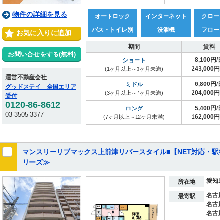
物件の詳細を見る
オートロック
インターネット
クロー
バス・トイレ別
洗濯機
フロー
お気に入りに追加
期間
賃料
お問い合せをする(無料)
8,100円/
ショート
243,000円
(1ヶ月以上～3ヶ月未満)
運営不動産会社
6,800円/
ミドル
グッドステイ 全国エリア
204,000円
(3ヶ月以上～7ヶ月未満)
受付
0120-86-8612
5,400円/
ロング
03-3505-3377
162,000円
(7ヶ月以上～12ヶ月未満)
マンスリーリブマックス上前津リバースタイル■【NET対応・
リーズ≫
愛知
所在地
名古
最寄駅
名古
名古