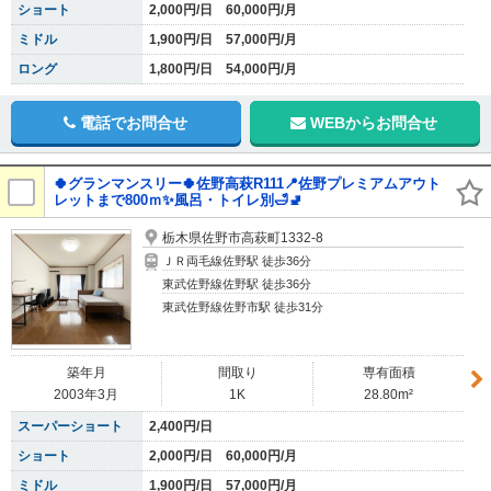
ショート
2,000円/日 60,000円/月
ミドル
1,900円/日 57,000円/月
ロング
1,800円/日 54,000円/月
電話でお問合せ
WEBからお問合せ
🍀グランマンスリー🍀佐野高萩R111📍佐野プレミアムアウト
レットまで800ｍ✨風呂・トイレ別🛁🚽
栃木県佐野市高萩町1332-8
ＪＲ両毛線佐野駅 徒歩36分
東武佐野線佐野駅 徒歩36分
東武佐野線佐野市駅 徒歩31分
築年月
間取り
専有面積
2003年3月
1K
28.80m²
スーパーショート
2,400円/日
ショート
2,000円/日 60,000円/月
ミドル
1,900円/日 57,000円/月