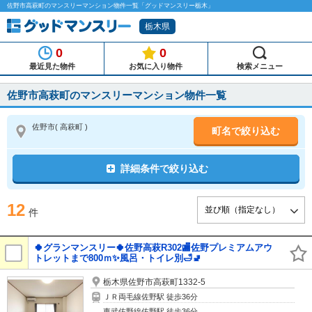
佐野市高萩町のマンスリーマンション物件一覧「グッドマンスリー栃木」
栃木県
0
0
最近見た物件
お気に入り物件
検索メニュー
佐野市高萩町のマンスリーマンション物件一覧
佐野市
( 高萩町 )
町名で絞り込む
詳細条件で絞り込む
12
件
🍀グランマンスリー🍀佐野高萩R302🏬佐野プレミアムアウ
トレットまで800ｍ✨風呂・トイレ別🛁🚽
栃木県佐野市高萩町1332-5
ＪＲ両毛線佐野駅 徒歩36分
東武佐野線佐野駅 徒歩36分