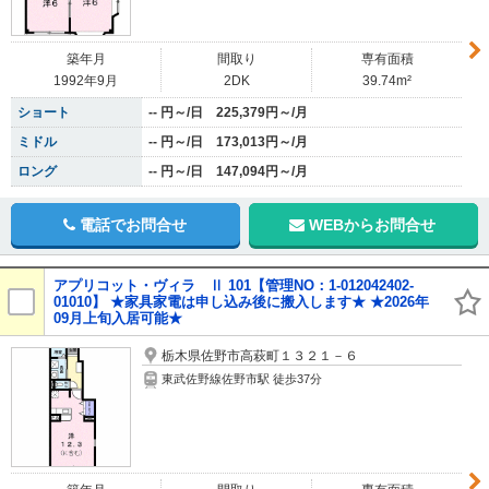
築年月
間取り
専有面積
1992年9月
2DK
39.74m²
ショート
-- 円～/日 225,379円～/月
ミドル
-- 円～/日 173,013円～/月
ロング
-- 円～/日 147,094円～/月
電話でお問合せ
WEBからお問合せ
アプリコット・ヴィラ Ⅱ 101【管理NO：1-012042402-
01010】 ★家具家電は申し込み後に搬入します★ ★2026年
09月上旬入居可能★
栃木県佐野市高萩町１３２１－６
東武佐野線佐野市駅 徒歩37分