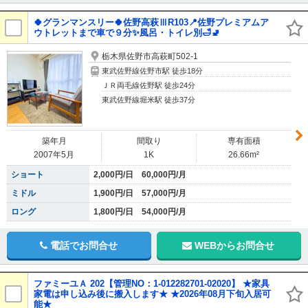
🍀グランマンスリー🍀佐野高萩ⅢR103📍佐野プレミアムア
ウトレットまで車で９分✨風呂・トイレ別🛁🚽
栃木県佐野市高萩町502-1
東武佐野線佐野市駅 徒歩18分
ＪＲ両毛線佐野駅 徒歩24分
東武佐野線堀米駅 徒歩37分
築年月
間取り
専有面積
2007年5月
1K
26.66m²
ショート
2,000円/日 60,000円/月
ミドル
1,900円/日 57,000円/月
ロング
1,800円/日 54,000円/月
電話でお問合せ
WEBからお問合せ
ファミーユＡ 202【管理NO：1-012282701-02020】 ★家具
家電は申し込み後に搬入します★ ★2026年08月下旬入居可
能★