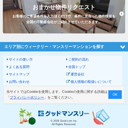
おまかせ物件リクエスト
お客様のご希望条件を入力頂くだけで、条件に見合った物件情報を
全国の不動産会社がご紹介させていただきます。
エリア別にウィークリー・マンスリーマンションを探す
サイトの使い方
ご契約の流れ
よくある質問
全国トップ
サイトマップ
運営会社
お問い合わせ
個人情報の取扱いについて
サイトポリシー
利用規約
当サイトではCookieを使用します。Cookieの使用に関する詳細は
OK
物件掲載に関して
「
プライバシーポリシー
」をご覧ください。
© 2026 Good-com Inc.
All Rights Reserved.