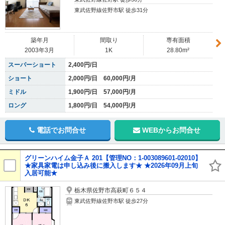
東武佐野線佐野市駅 徒歩31分
築年月
間取り
専有面積
2003年3月
1K
28.80m²
スーパーショート
2,400円/日
ショート
2,000円/日 60,000円/月
ミドル
1,900円/日 57,000円/月
ロング
1,800円/日 54,000円/月
電話でお問合せ
WEBからお問合せ
グリーンハイム金子Ａ 201【管理NO：1-003089601-02010】
★家具家電は申し込み後に搬入します★ ★2026年09月上旬
入居可能★
栃木県佐野市高萩町６５４
東武佐野線佐野市駅 徒歩27分