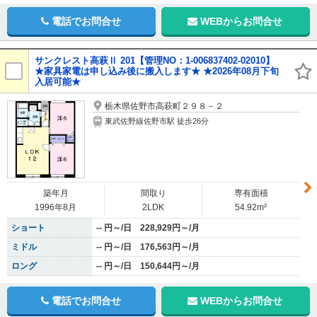
電話でお問合せ
WEBからお問合せ
サンクレスト高萩Ⅱ 201【管理NO：1-006837402-02010】
★家具家電は申し込み後に搬入します★ ★2026年08月下旬
入居可能★
栃木県佐野市高萩町２９８－２
東武佐野線佐野市駅 徒歩26分
築年月
間取り
専有面積
1996年8月
2LDK
54.92m²
ショート
-- 円～/日 228,929円～/月
ミドル
-- 円～/日 176,563円～/月
ロング
-- 円～/日 150,644円～/月
電話でお問合せ
WEBからお問合せ