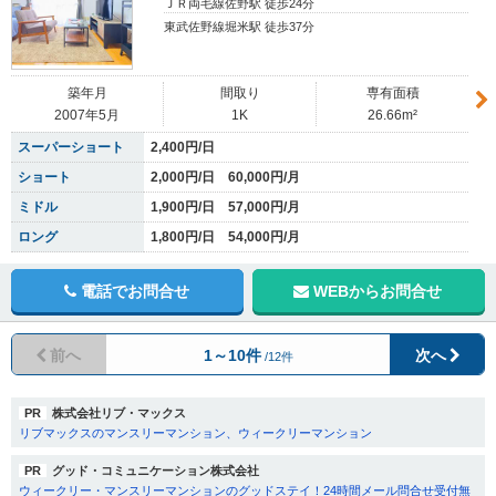
ＪＲ両毛線佐野駅 徒歩24分
東武佐野線堀米駅 徒歩37分
築年月
間取り
専有面積
2007年5月
1K
26.66m²
スーパーショート
2,400円/日
ショート
2,000円/日 60,000円/月
ミドル
1,900円/日 57,000円/月
ロング
1,800円/日 54,000円/月
電話でお問合せ
WEBからお問合せ
前へ
1～10件
次へ
/12件
PR
株式会社リブ・マックス
リブマックスのマンスリーマンション、ウィークリーマンション
PR
グッド・コミュニケーション株式会社
ウィークリー・マンスリーマンションのグッドステイ！24時間メール問合せ受付無