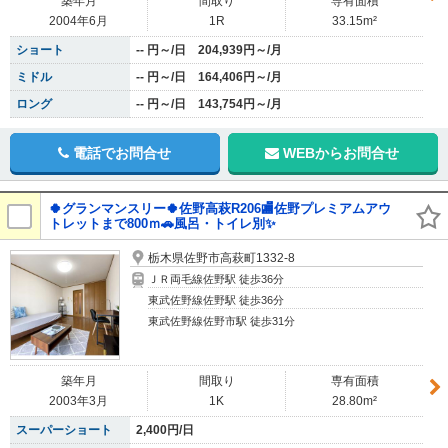
築年月
間取り
専有面積
2004年6月
1R
33.15m²
ショート
-- 円～/日 204,939円～/月
ミドル
-- 円～/日 164,406円～/月
ロング
-- 円～/日 143,754円～/月
電話でお問合せ
WEBからお問合せ
🍀グランマンスリー🍀佐野高萩R206🏬佐野プレミアムアウ
トレットまで800ｍ🚗風呂・トイレ別✨
栃木県佐野市高萩町1332-8
ＪＲ両毛線佐野駅 徒歩36分
東武佐野線佐野駅 徒歩36分
東武佐野線佐野市駅 徒歩31分
築年月
間取り
専有面積
2003年3月
1K
28.80m²
スーパーショート
2,400円/日