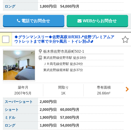
ロング
1,800円/日 54,000円/月
電話でお問合せ
WEBからお問合せ
🍀グランマンスリー🍀佐野高萩ⅢR303📍佐野プレミアムア
ウトレットまで車で９分✨風呂・トイレ別🛁🚽
栃木県佐野市高萩町502-1
東武佐野線佐野市駅 徒歩18分
ＪＲ両毛線佐野駅 徒歩24分
東武佐野線堀米駅 徒歩37分
築年月
間取り
専有面積
2007年5月
1K
26.66m²
スーパーショート
2,400円/日
ショート
2,000円/日 60,000円/月
ミドル
1,900円/日 57,000円/月
ロング
1,800円/日 54,000円/月