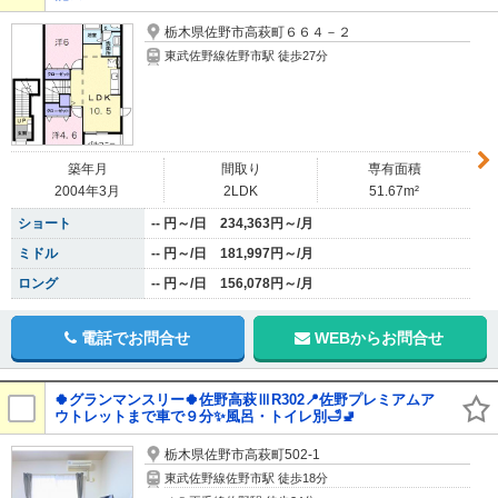
栃木県佐野市高萩町６６４－２
東武佐野線佐野市駅 徒歩27分
築年月
間取り
専有面積
2004年3月
2LDK
51.67m²
ショート
-- 円～/日 234,363円～/月
ミドル
-- 円～/日 181,997円～/月
ロング
-- 円～/日 156,078円～/月
電話でお問合せ
WEBからお問合せ
🍀グランマンスリー🍀佐野高萩ⅢR302📍佐野プレミアムア
ウトレットまで車で９分✨風呂・トイレ別🛁🚽
栃木県佐野市高萩町502-1
東武佐野線佐野市駅 徒歩18分