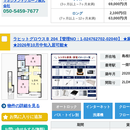
マネジメントグループ株式
69,000円/月
(3ヶ月以上～7ヶ月未満)
会社
050-5459-7677
2,100円/日
ロング
63,000円/月
(7ヶ月以上～12ヶ月未満)
ラヒットグロウスＢ 204【管理NO：1-024762702-0204
★2026年10月中旬入居可能★
島根
所在地
一畑
最寄駅
202
築年月
2LD
間取り
物件の詳細を見る
オートロック
インターネット
クロー
バス・トイレ別
洗濯機
フロー
お気に入りに追加
期間
賃
お問い合せをする(無料)