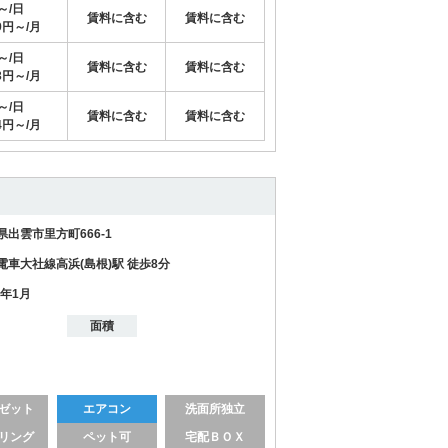
円～/日
賃料に含む
賃料に含む
29円～/月
円～/日
賃料に含む
賃料に含む
63円～/月
円～/日
賃料に含む
賃料に含む
44円～/月
県出雲市里方町666-1
電車大社線高浜(島根)駅 徒歩8分
1年1月
面積
ゼット
エアコン
洗面所独立
リング
ペット可
宅配ＢＯＸ