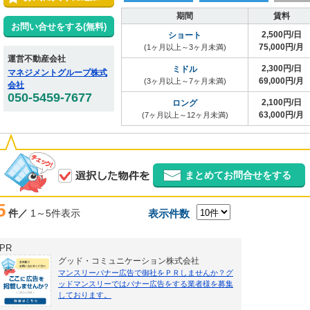
期間
賃料
お問い合せをする(無料)
2,500円/日
ショート
75,000円/月
(1ヶ月以上～3ヶ月未満)
運営不動産会社
2,300円/日
ミドル
マネジメントグループ株式
69,000円/月
(3ヶ月以上～7ヶ月未満)
会社
050-5459-7677
2,100円/日
ロング
63,000円/月
(7ヶ月以上～12ヶ月未満)
まとめてお問合せをする
5
件／
1～5件表示
表示件数
PR
グッド・コミュニケーション株式会社
マンスリーバナー広告で御社をＰＲしませんか？グ
ッドマンスリーではバナー広告をする業者様を募集
しております。