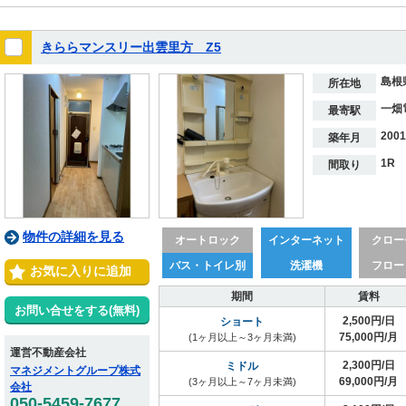
きららマンスリー出雲里方 Z5
島根
所在地
一畑
最寄駅
200
築年月
1R
間取り
物件の詳細を見る
オートロック
インターネット
クロー
バス・トイレ別
洗濯機
フロー
お気に入りに追加
期間
賃料
お問い合せをする(無料)
2,500円/日
ショート
75,000円/月
(1ヶ月以上～3ヶ月未満)
運営不動産会社
2,300円/日
ミドル
マネジメントグループ株式
69,000円/月
(3ヶ月以上～7ヶ月未満)
会社
050-5459-7677