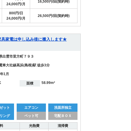
16,500円/回(契約時)
24,000円/月
800円/日
26,500円/回(契約時)
24,000円/月
0】 ★家具家電は申し込み後に搬入します★
県出雲市里方町７９３
電車大社線高浜(島根)駅 徒歩3分
0年1月
K
58.99m²
面積
ゼット
エアコン
洗面所独立
リング
ペット可
宅配ＢＯＸ
料
光熱費
清掃費