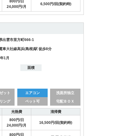
800円/日
6,500円/回(契約時)
24,000円/月
県出雲市里方町666-1
電車大社線高浜(島根)駅 徒歩8分
1年1月
面積
ゼット
エアコン
洗面所独立
リング
ペット可
宅配ＢＯＸ
光熱費
清掃費
800円/日
16,500円/回(契約時)
24,000円/月
800円/日