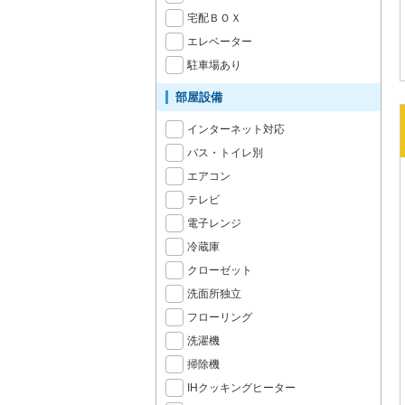
宅配ＢＯＸ
エレベーター
駐車場あり
部屋設備
インターネット対応
バス・トイレ別
エアコン
テレビ
電子レンジ
冷蔵庫
クローゼット
洗面所独立
フローリング
洗濯機
掃除機
IHクッキングヒーター