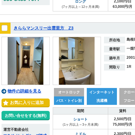
2,100円/日
ロング
63,000円/月
(7ヶ月以上～12ヶ月未満)
きららマンスリー出雲里方 Z3
島根
所在地
一畑
最寄駅
200
築年月
1R
間取り
物件の詳細を見る
オートロック
インターネット
クロー
バス・トイレ別
洗濯機
フロー
お気に入りに追加
期間
賃料
お問い合せをする(無料)
2,500円/日
ショート
75,000円/月
(1ヶ月以上～3ヶ月未満)
運営不動産会社
2,300円/日
ミドル