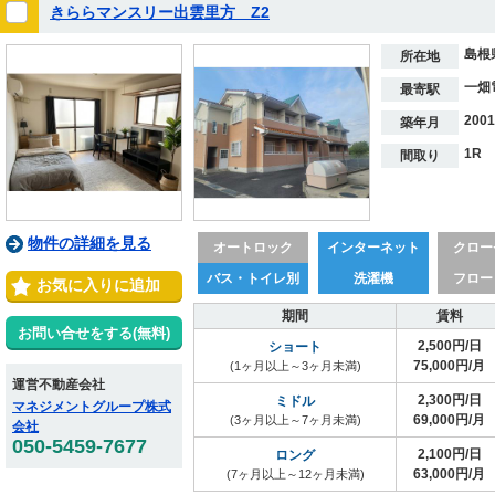
きららマンスリー出雲里方 Z2
島根
所在地
一畑
最寄駅
200
築年月
1R
間取り
物件の詳細を見る
オートロック
インターネット
クロー
バス・トイレ別
洗濯機
フロー
お気に入りに追加
期間
賃料
お問い合せをする(無料)
2,500円/日
ショート
75,000円/月
(1ヶ月以上～3ヶ月未満)
運営不動産会社
2,300円/日
ミドル
マネジメントグループ株式
69,000円/月
(3ヶ月以上～7ヶ月未満)
会社
050-5459-7677
2,100円/日
ロング
63,000円/月
(7ヶ月以上～12ヶ月未満)