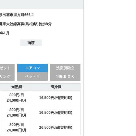
県出雲市里方町666-1
電車大社線高浜(島根)駅 徒歩8分
1年1月
面積
ゼット
エアコン
洗面所独立
リング
ペット可
宅配ＢＯＸ
光熱費
清掃費
800円/日
16,500円/回(契約時)
24,000円/月
800円/日
16,500円/回(契約時)
24,000円/月
800円/日
26,500円/回(契約時)
24,000円/月