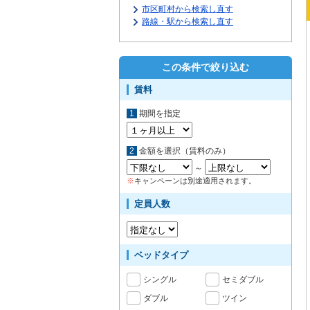
市区町村から検索し直す
路線・駅から検索し直す
この条件で絞り込む
賃料
1
期間を指定
2
金額を選択（賃料のみ）
～
※
キャンペーンは別途適用されます。
定員人数
ベッドタイプ
シングル
セミダブル
ダブル
ツイン