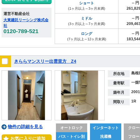
-- 
ショート
261,8
(1ヶ月以上～3ヶ月未満)
運営不動産会社
-- 
ミドル
大東建託リーシング株式会
209,4
(3ヶ月以上～7ヶ月未満)
社
0120-789-521
-- 
ロング
183,5
(7ヶ月以上～12ヶ月未満)
きららマンスリー出雲里方 Z4
島根
所在地
一畑
最寄駅
200
築年月
1R
間取り
物件の詳細を見る
オートロック
インターネット
クロー
バス・トイレ別
洗濯機
フロー
お気に入りに追加