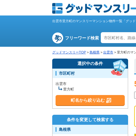
出雲市里方町のマンスリーマンション物件一覧「グッド
フリーワード検索
グッドマンスリーTOP
>
島根県
>
出雲市
>
里方町のマ
選択中の条件
市区町村
出雲市
里方町
町名から絞り込む
条件を変更して検索する
島根県