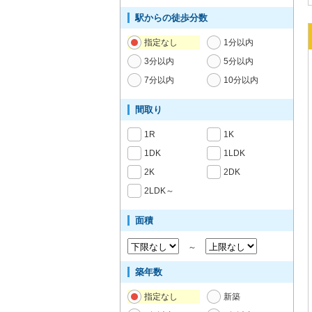
駅からの徒歩分数
指定なし
1分以内
3分以内
5分以内
7分以内
10分以内
間取り
1R
1K
1DK
1LDK
2K
2DK
2LDK～
面積
～
築年数
指定なし
新築