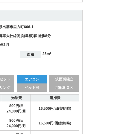
県出雲市里方町666-1
電車大社線高浜(島根)駅 徒歩8分
1年1月
25m²
面積
ゼット
エアコン
洗面所独立
リング
ペット可
宅配ＢＯＸ
光熱費
清掃費
800円/日
16,500円/回(契約時)
24,000円/月
800円/日
16,500円/回(契約時)
24,000円/月