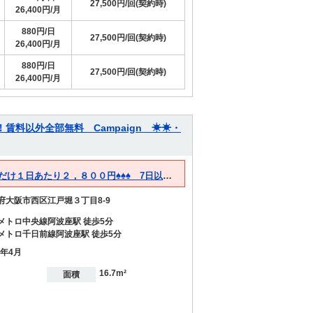
27,500円/回(契約時)
26,400円/月
880円/日
27,500円/回(契約時)
26,400円/月
880円/日
27,500円/回(契約時)
26,400円/月
！！賃料以外全部無料 Campaign ☀☀・
♠♠♠賃料・光熱費・管理費・清掃費・契約手数料含め 今だけ１日あたり２，８００円♠♠♠ 7日以上 その他費用全て無し！！
府大阪市西区江戸堀３丁目8-9
メトロ中央線阿波座駅 徒歩5分
メトロ千日前線阿波座駅 徒歩5分
8年4月
16.7m²
面積