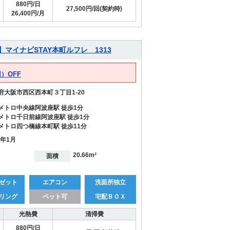
880円/日
27,500円/回(契約時)
26,400円/月
】マイナビSTAY本町ルフレ 1313
）OFF
府大阪市西区西本町３丁目1-20
メトロ中央線阿波座駅 徒歩1分
メトロ千日前線阿波座駅 徒歩1分
メトロ四つ橋線本町駅 徒歩11分
9年1月
20.66m²
面積
ゼット
エアコン
洗面所独立
リング
ペット可
宅配ＢＯＸ
光熱費
清掃費
880円/日