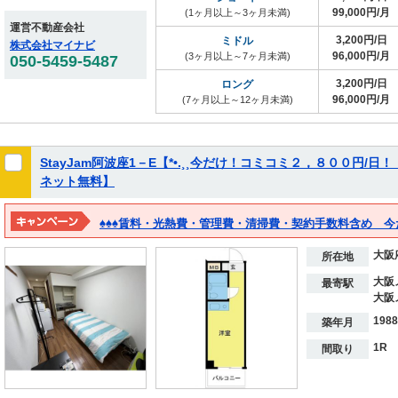
99,000円/月
(1ヶ月以上～3ヶ月未満)
運営不動産会社
3,200円/日
ミドル
株式会社マイナビ
96,000円/月
(3ヶ月以上～7ヶ月未満)
050-5459-5487
3,200円/日
ロング
96,000円/月
(7ヶ月以上～12ヶ月未満)
StayJam阿波座1－E【*•.¸¸今だけ！コミコミ２，８００円/日
ネット無料】
大阪
所在地
大阪
最寄駅
大阪
198
築年月
1R
間取り