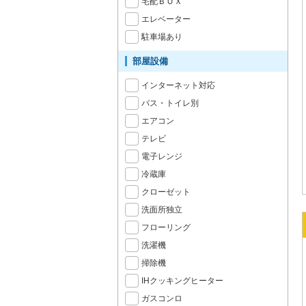
宅配ＢＯＸ
エレベーター
駐車場あり
部屋設備
インターネット対応
バス・トイレ別
エアコン
テレビ
電子レンジ
冷蔵庫
クローゼット
洗面所独立
フローリング
洗濯機
掃除機
IHクッキングヒーター
ガスコンロ