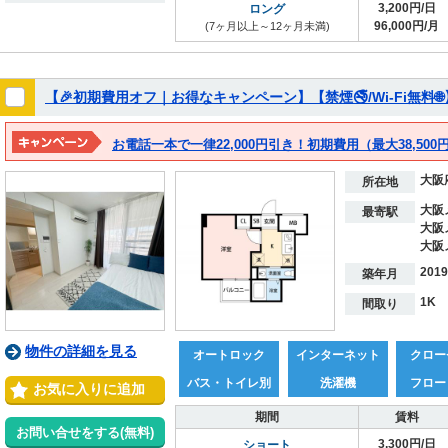
3,200円/日
ロング
96,000円/月
(7ヶ月以上～12ヶ月未満)
【🎉初期費用オフ｜お得なキャンペーン】【禁煙🚭/Wi-Fi無料🌐
お電話一本で一律22,000円引き！初期費用（最大38,500円
大阪
所在地
大阪
最寄駅
大阪
大阪
201
築年月
1K
間取り
物件の詳細を見る
オートロック
インターネット
クロー
バス・トイレ別
洗濯機
フロー
お気に入りに追加
期間
賃料
お問い合せをする(無料)
3,300円/日
ショート