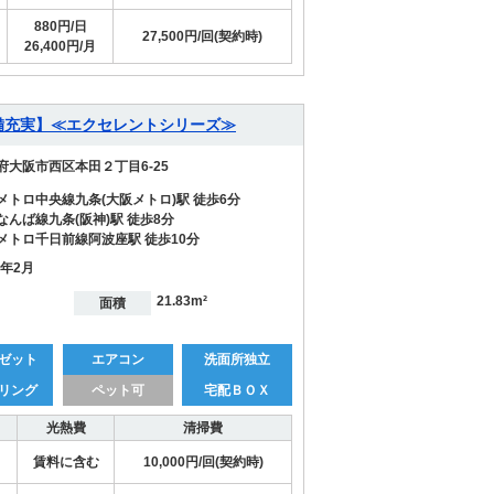
880円/日
27,500円/回(契約時)
26,400円/月
設備充実】≪エクセレントシリーズ≫
府大阪市西区本田２丁目6-25
メトロ中央線九条(大阪メトロ)駅 徒歩6分
なんば線九条(阪神)駅 徒歩8分
メトロ千日前線阿波座駅 徒歩10分
2年2月
21.83m²
面積
ゼット
エアコン
洗面所独立
リング
ペット可
宅配ＢＯＸ
光熱費
清掃費
賃料に含む
10,000円/回(契約時)