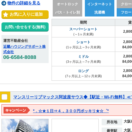
物件の詳細を見る
オートロック
インターネット
クロー
バス・トイレ別
洗濯機
フロー
お気に入りに追加
期間
賃
お問い合せをする(無料)
スーパーショート
2,80
(～1ヶ月未満)
運営不動産会社
2,80
ショート
近畿ハウジングサポート株
84,0
(1ヶ月以上～3ヶ月未満)
式会社
06-6584-8088
2,80
ミドル
84,0
(3ヶ月以上～7ヶ月未満)
2,80
ロング
84,0
(7ヶ月以上～12ヶ月未満)
マンスリーリブマックス阿波座サウス◆【駅近・Wi-Fi無料】
*．☆★１日⇒４，３００円ポッキリ★☆゜*
※*他費用は一切なし！ポッキリ価格♪*
大阪
所在地
大阪
最寄駅