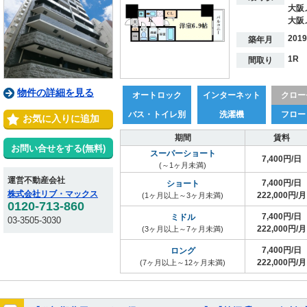
大阪
大阪
201
築年月
1R
間取り
物件の詳細を見る
オートロック
インターネット
クロー
バス・トイレ別
洗濯機
フロー
お気に入りに追加
期間
賃料
お問い合せをする(無料)
スーパーショート
7,400円/日
(～1ヶ月未満)
運営不動産会社
7,400円/日
ショート
株式会社リブ・マックス
222,000円/月
(1ヶ月以上～3ヶ月未満)
0120-713-860
7,400円/日
ミドル
03-3505-3030
222,000円/月
(3ヶ月以上～7ヶ月未満)
7,400円/日
ロング
222,000円/月
(7ヶ月以上～12ヶ月未満)