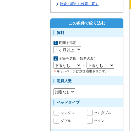
路線・駅から検索し直す
この条件で絞り込む
賃料
1
期間を指定
2
金額を選択（賃料のみ）
～
※
キャンペーンは別途適用されます。
定員人数
ベッドタイプ
シングル
セミダブル
ダブル
ツイン