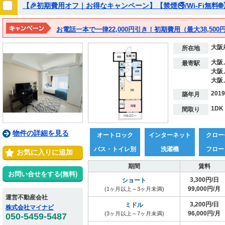
【🎉初期費用オフ｜お得なキャンペーン】【禁煙🚭/Wi-Fi無料
お電話一本で一律22,000円引き！初期費用（最大38,500円
大阪
所在地
大阪
最寄駅
大阪
大阪
201
築年月
1DK
間取り
物件の詳細を見る
オートロック
インターネット
クロー
バス・トイレ別
洗濯機
フロー
お気に入りに追加
期間
賃料
お問い合せをする(無料)
3,300円/日
ショート
99,000円/月
(1ヶ月以上～3ヶ月未満)
運営不動産会社
3,200円/日
ミドル
株式会社マイナビ
96,000円/月
(3ヶ月以上～7ヶ月未満)
050-5459-5487