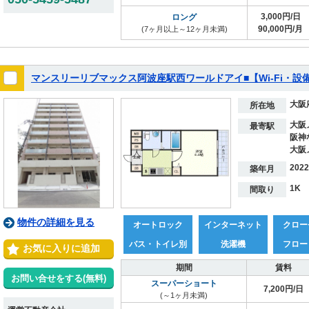
3,000円/日
ロング
90,000円/月
(7ヶ月以上～12ヶ月未満)
マンスリーリブマックス阿波座駅西ワールドアイ■【Wi-Fi・
大阪
所在地
大阪
最寄駅
阪神
大阪
202
築年月
1K
間取り
物件の詳細を見る
オートロック
インターネット
クロー
バス・トイレ別
洗濯機
フロー
お気に入りに追加
期間
賃料
お問い合せをする(無料)
スーパーショート
7,200円/日
(～1ヶ月未満)