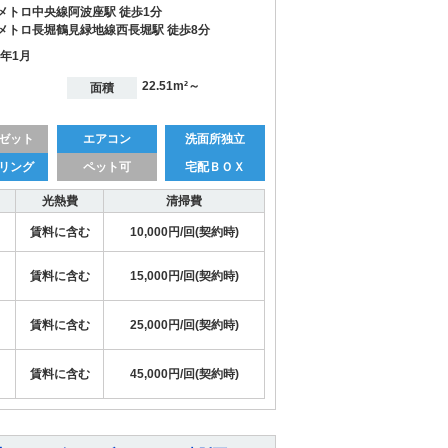
メトロ中央線阿波座駅 徒歩1分
メトロ長堀鶴見緑地線西長堀駅 徒歩8分
9年1月
22.51m²～
面積
ゼット
エアコン
洗面所独立
リング
ペット可
宅配ＢＯＸ
光熱費
清掃費
賃料に含む
10,000円/回(契約時)
賃料に含む
15,000円/回(契約時)
賃料に含む
25,000円/回(契約時)
賃料に含む
45,000円/回(契約時)