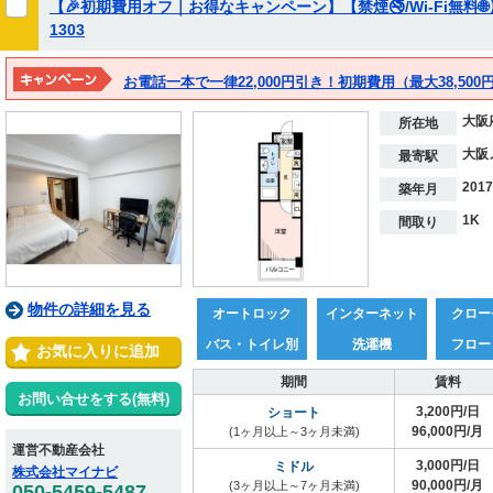
【🎉初期費用オフ｜お得なキャンペーン】【禁煙🚭/Wi-Fi無料
1303
お電話一本で一律22,000円引き！初期費用（最大38,500円
大阪
所在地
大阪
最寄駅
201
築年月
1K
間取り
物件の詳細を見る
オートロック
インターネット
クロー
バス・トイレ別
洗濯機
フロー
お気に入りに追加
期間
賃料
お問い合せをする(無料)
3,200円/日
ショート
96,000円/月
(1ヶ月以上～3ヶ月未満)
運営不動産会社
3,000円/日
ミドル
株式会社マイナビ
90,000円/月
(3ヶ月以上～7ヶ月未満)
050-5459-5487