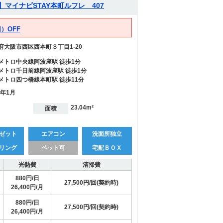
】マイナビSTAY本町ルフレ 407
）OFF
府大阪市西区西本町３丁目1-20
メトロ中央線阿波座駅 徒歩1分
メトロ千日前線阿波座駅 徒歩1分
メトロ四つ橋線本町駅 徒歩11分
9年1月
23.04m²
面積
ゼット
エアコン
洗面所独立
リング
ペット可
宅配ＢＯＸ
光熱費
清掃費
880円/日
27,500円/回(契約時)
26,400円/月
880円/日
27,500円/回(契約時)
26,400円/月