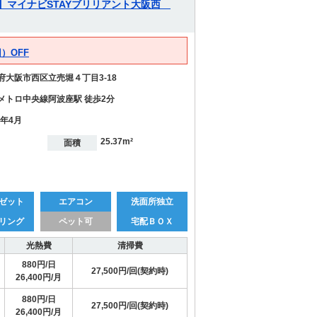
🌐】マイナビSTAYブリリアント大阪西
）OFF
府大阪市西区立売堀４丁目3-18
メトロ中央線阿波座駅 徒歩2分
7年4月
25.37m²
面積
ゼット
エアコン
洗面所独立
リング
ペット可
宅配ＢＯＸ
光熱費
清掃費
880円/日
27,500円/回(契約時)
26,400円/月
880円/日
27,500円/回(契約時)
26,400円/月