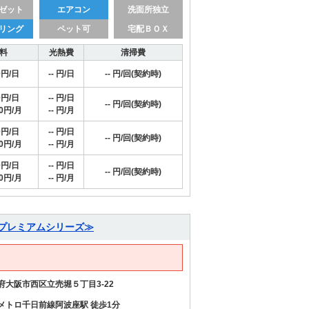
ゼット
エアコン
洗面所独立
リング
ペット可
宅配ＢＯＸ
料
光熱費
清掃費
0円/日
-- 円/日
-- 円/回(契約時)
0円/日
-- 円/日
-- 円/回(契約時)
00円/月
-- 円/月
0円/日
-- 円/日
-- 円/回(契約時)
00円/月
-- 円/月
0円/日
-- 円/日
-- 円/回(契約時)
00円/月
-- 円/月
≪プレミアムシリーズ≫
府大阪市西区立売堀５丁目3-22
メトロ千日前線阿波座駅 徒歩1分