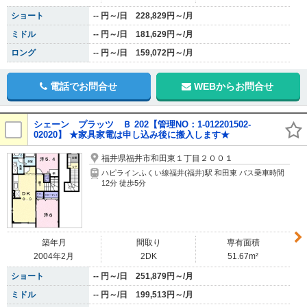
ショート
-- 円～/日 228,829円～/月
ミドル
-- 円～/日 181,629円～/月
ロング
-- 円～/日 159,072円～/月
電話でお問合せ
WEBからお問合せ
シェーン プラッツ Ｂ 202【管理NO：1-012201502-
02020】 ★家具家電は申し込み後に搬入します★
福井県福井市和田東１丁目２００１
ハピラインふくい線福井(福井)駅 和田東 バス乗車時間
12分 徒歩5分
築年月
間取り
専有面積
2004年2月
2DK
51.67m²
ショート
-- 円～/日 251,879円～/月
ミドル
-- 円～/日 199,513円～/月