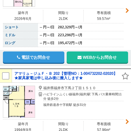
築年月
間取り
専有面積
2026年6月
2LDK
59.57m²
ショート
-- 円～/日 282,329円～/月
ミドル
-- 円～/日 223,296円～/月
ロング
-- 円～/日 195,472円～/月
電話でお問合せ
WEBからお問合せ
アマリュ－ジュＦ・Ｂ 202【管理NO：1-004732202-02020】
★家具家電は申し込み後に搬入します★
福井県福井市下馬２丁目１５１０
ハピラインふくい線福井(福井)駅 下馬 バス乗車時間11
分 徒歩2分
福井鉄道赤十字前駅 徒歩31分
築年月
間取り
専有面積
1994年9月
2LDK
57.96m²