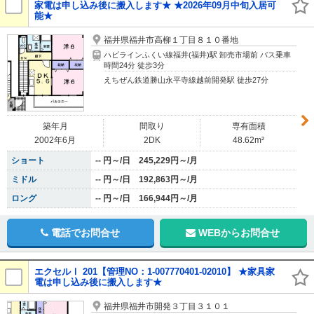
家電は申し込み後に搬入します★ ★2026年09月中旬入居可
能★
福井県福井市高柳１丁目８１０番地
ハピラインふくい線福井(福井)駅 卸売市場前 バス乗車
時間24分 徒歩3分
えちぜん鉄道勝山永平寺線越前開発駅 徒歩27分
築年月
間取り
専有面積
2002年6月
2DK
48.62m²
ショート
-- 円～/日 245,229円～/月
ミドル
-- 円～/日 192,863円～/月
ロング
-- 円～/日 166,944円～/月
電話でお問合せ
WEBからお問合せ
エクセルⅠ 201【管理NO：1-007770401-02010】 ★家具家
電は申し込み後に搬入します★
福井県福井市開発３丁目３１０１