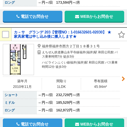
ロング
-- 円～/日 173,594円～/月
電話でお問合せ
WEBからお問合せ
カ－サ グランデ 203【管理NO：1-016632601-02030】 ★
家具家電は申し込み後に搬入します★
福井県福井市西方２丁目１８番３１号
えちぜん鉄道勝山永平寺線福井(福井)駅 和田公民館 バ
ス乗車時間7分 徒歩3分
ハピラインふくい線福井(福井)駅 和田公民館 バス乗車
時間12分 徒歩3分
築年月
間取り
専有面積
2010年11月
1LDK
45.94m²
ショート
-- 円～/日 232,729円～/月
ミドル
-- 円～/日 185,529円～/月
ロング
-- 円～/日 162,972円～/月
電話でお問合せ
WEBからお問合せ