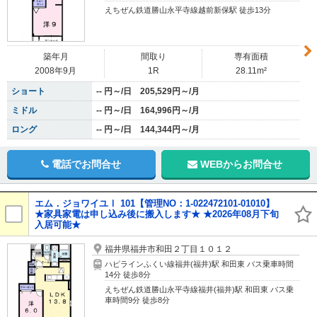
えちぜん鉄道勝山永平寺線越前新保駅 徒歩13分
築年月
間取り
専有面積
2008年9月
1R
28.11m²
ショート
-- 円～/日 205,529円～/月
ミドル
-- 円～/日 164,996円～/月
ロング
-- 円～/日 144,344円～/月
電話でお問合せ
WEBからお問合せ
エム．ジョワイユⅠ 101【管理NO：1-022472101-01010】
★家具家電は申し込み後に搬入します★ ★2026年08月下旬
入居可能★
福井県福井市和田２丁目１０１２
ハピラインふくい線福井(福井)駅 和田東 バス乗車時間
14分 徒歩8分
えちぜん鉄道勝山永平寺線福井(福井)駅 和田東 バス乗
車時間9分 徒歩8分