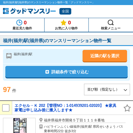
福井(福井)駅(福井県)のマンスリーマンション物件一覧「グッドマンスリー」
全国
0
0
最近見た物件
お気に入り物件
検索メニュー
福井(福井)駅(福井県)のマンスリーマンション物件一覧
福井(福井)駅
近隣の駅を選択
詳細条件で絞り込む
97
件
エクセル・Ｋ 202【管理NO：1-014939201-02020】 ★家具
家電は申し込み後に搬入します★
福井県福井市開発５丁目１１１８番地
ハピラインふくい線福井(福井)駅 県民せいきょう バス
乗車時間22分 徒歩3分