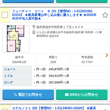
フューチャー コート Ｂ 101【管理NO：1-012201402-
01010】 ★家具家電は申し込み後に搬入します★ ★2026年
09月中旬入居可能★
福井県福井市和田東１丁目１８０８
えちぜん鉄道勝山永平寺線福井(福井)駅 和田東 バス乗
車時間8分 徒歩5分
築年月
間取り
専有面積
2004年3月
2DK
42.77m²
ショート
-- 円～/日 245,879円～/月
ミドル
-- 円～/日 193,513円～/月
ロング
-- 円～/日 167,594円～/月
電話でお問合せ
WEBからお問合せ
エテルノ２１ 202【管理NO：1-011346901-02020】 ★家具