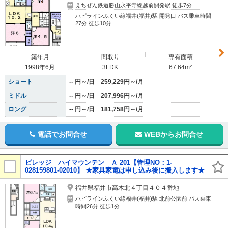
えちぜん鉄道勝山永平寺線越前開発駅 徒歩7分
ハピラインふくい線福井(福井)駅 開発口 バス乗車時間
27分 徒歩10分
築年月
間取り
専有面積
1998年6月
3LDK
67.64m²
ショート
-- 円～/日 259,229円～/月
ミドル
-- 円～/日 207,996円～/月
ロング
-- 円～/日 181,758円～/月
電話でお問合せ
WEBからお問合せ
ビレッジ ハイマウンテン Ａ 201【管理NO：1-
028159801-02010】 ★家具家電は申し込み後に搬入します★
福井県福井市高木北４丁目４０４番地
ハピラインふくい線福井(福井)駅 北前公園前 バス乗車
時間26分 徒歩1分