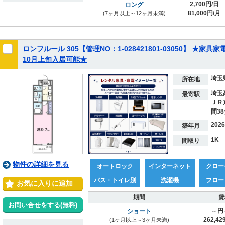
2,700円/日
ロング
81,000円/月
(7ヶ月以上～12ヶ月未満)
ロンフルール 305【管理NO：1-028421801-03050】 ★家
10月上旬入居可能★
埼玉
所在地
埼玉
最寄駅
ＪＲ
間38
202
築年月
1K
間取り
物件の詳細を見る
オートロック
インターネット
クロー
バス・トイレ別
洗濯機
フロー
お気に入りに追加
期間
賃
お問い合せをする(無料)
-- 
ショート
262,4
(1ヶ月以上～3ヶ月未満)