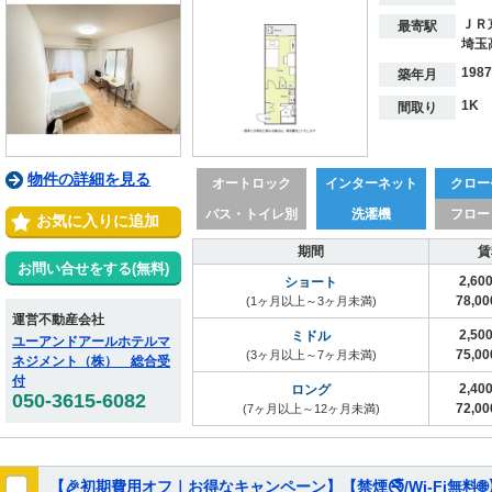
ＪＲ
最寄駅
埼玉
198
築年月
1K
間取り
物件の詳細を見る
オートロック
インターネット
クロー
バス・トイレ別
洗濯機
フロー
お気に入りに追加
期間
賃
お問い合せをする(無料)
2,60
ショート
78,0
(1ヶ月以上～3ヶ月未満)
運営不動産会社
2,50
ミドル
ユーアンドアールホテルマ
75,0
(3ヶ月以上～7ヶ月未満)
ネジメント（株） 総合受
付
2,40
ロング
050-3615-6082
72,0
(7ヶ月以上～12ヶ月未満)
【🎉初期費用オフ｜お得なキャンペーン】【禁煙🚭/Wi-Fi無料