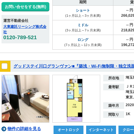
期間
賃
お問い合せをする(無料)
-- 
ショート
266,0
(1ヶ月以上～3ヶ月未満)
運営不動産会社
-- 
ミドル
大東建託リーシング株式会
218,8
(3ヶ月以上～7ヶ月未満)
社
0120-789-521
-- 
ロング
196,2
(7ヶ月以上～12ヶ月未満)
グッドステイ川口グランヴァン■『築浅・Wi-Fi無制限・独立
埼玉
所在地
ＪＲ
最寄駅
埼玉
東京
202
築年月
1K
間取り
物件の詳細を見る
オートロック
インターネット
クロー