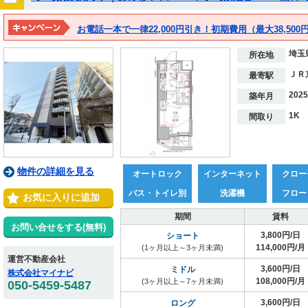
お電話一本で一律22,000円引き！初期費用（最大38,500円
埼玉
所在地
ＪＲ
最寄駅
202
築年月
1K
間取り
物件の詳細を見る
オートロック
インターネット
クロー
バス・トイレ別
洗濯機
フロー
お気に入りに追加
期間
賃料
お問い合せをする(無料)
3,800円/日
ショート
114,000円/月
(1ヶ月以上～3ヶ月未満)
運営不動産会社
3,600円/日
ミドル
株式会社マイナビ
108,000円/月
(3ヶ月以上～7ヶ月未満)
050-5459-5487
3,600円/日
ロング