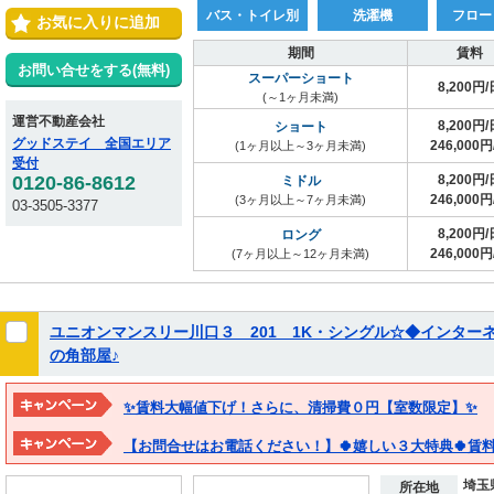
バス・トイレ別
洗濯機
フロー
お気に入りに追加
期間
賃料
お問い合せをする(無料)
スーパーショート
8,200円/
(～1ヶ月未満)
運営不動産会社
8,200円/
ショート
グッドステイ 全国エリア
246,000円
(1ヶ月以上～3ヶ月未満)
受付
0120-86-8612
8,200円/
ミドル
246,000円
(3ヶ月以上～7ヶ月未満)
03-3505-3377
8,200円/
ロング
246,000円
(7ヶ月以上～12ヶ月未満)
ユニオンマンスリー川口３ 201 1K・シングル☆◆インターネ
の角部屋♪
✨賃料大幅値下げ！さらに、清掃費０円【室数限定】✨
埼玉
所在地