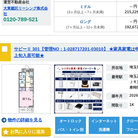
運営不動産会社
-- 
ミドル
大東建託リーシング株式会
215,2
(3ヶ月以上～7ヶ月未満)
社
0120-789-521
-- 
ロング
192,6
(7ヶ月以上～12ヶ月未満)
サピーⅡ 301【管理NO：1-028717201-03010】 ★家具家
上旬入居可能★
埼玉
所在地
埼玉
最寄駅
ＪＲ
車時
202
築年月
1K
間取り
物件の詳細を見る
オートロック
インターネット
クロー
バス・トイレ別
洗濯機
フロー
お気に入りに追加