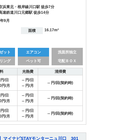
京浜東北・根岸線川口駅 徒歩7分
高速鉄道川口元郷駅 徒歩14分
7年9月
16.17m²
面積
ゼット
エアコン
洗面所独立
リング
ペット可
宅配ＢＯＸ
料
光熱費
清掃費
0円/日
-- 円/日
-- 円/回(契約時)
00円/月
-- 円/月
0円/日
-- 円/日
-- 円/回(契約時)
00円/月
-- 円/月
0円/日
-- 円/日
-- 円/回(契約時)
00円/月
-- 円/月
】マイナビSTAYモンターニュ川口 301