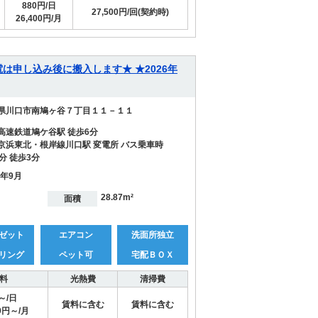
880円/日
27,500円/回(契約時)
26,400円/月
具家電は申し込み後に搬入します★ ★2026年
県川口市南鳩ヶ谷７丁目１１－１１
高速鉄道鳩ケ谷駅 徒歩6分
京浜東北・根岸線川口駅 変電所 バス乗車時
分 徒歩3分
6年9月
28.87m²
面積
ゼット
エアコン
洗面所独立
リング
ペット可
宅配ＢＯＸ
料
光熱費
清掃費
円～/日
賃料に含む
賃料に含む
29円～/月