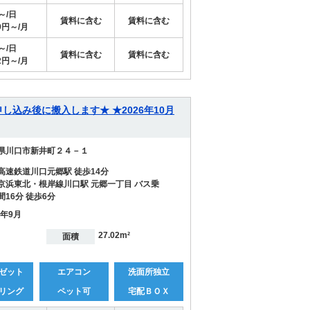
円～/日
賃料に含む
賃料に含む
29円～/月
円～/日
賃料に含む
賃料に含む
72円～/月
電は申し込み後に搬入します★ ★2026年10月
県川口市新井町２４－１
高速鉄道川口元郷駅 徒歩14分
京浜東北・根岸線川口駅 元郷一丁目 バス乗
間16分 徒歩6分
6年9月
27.02m²
面積
ゼット
エアコン
洗面所独立
リング
ペット可
宅配ＢＯＸ