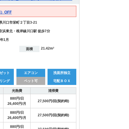
）OFF
県川口市栄町２丁目3-21
京浜東北・根岸線川口駅 徒歩7分
5年1月
21.42m²
面積
ゼット
エアコン
洗面所独立
リング
ペット可
宅配ＢＯＸ
光熱費
清掃費
880円/日
27,500円/回(契約時)
26,400円/月
880円/日
27,500円/回(契約時)
26,400円/月
880円/日