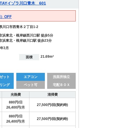
AYイゾラ川口青木 601
）OFF
県川口市西青木２丁目1-2
京浜東北・根岸線西川口駅 徒歩5分
京浜東北・根岸線川口駅 徒歩23分
7年3月
21.69m²
面積
ゼット
エアコン
洗面所独立
リング
ペット可
宅配ＢＯＸ
光熱費
清掃費
880円/日
27,500円/回(契約時)
26,400円/月
880円/日
27,500円/回(契約時)
26,400円/月