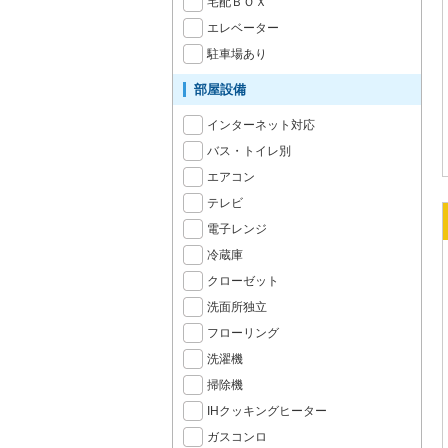
宅配ＢＯＸ
エレベーター
駐車場あり
部屋設備
インターネット対応
バス・トイレ別
エアコン
テレビ
電子レンジ
冷蔵庫
クローゼット
洗面所独立
フローリング
洗濯機
掃除機
IHクッキングヒーター
ガスコンロ