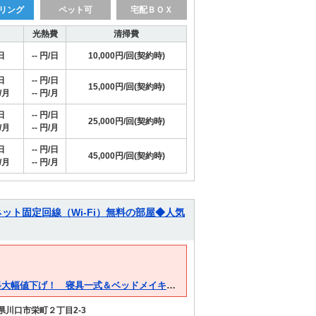
リング
ペット可
宅配ＢＯＸ
光熱費
清掃費
日
-- 円/日
10,000円/回(契約時)
日
-- 円/日
15,000円/回(契約時)
/月
-- 円/月
日
-- 円/日
25,000円/回(契約時)
/月
-- 円/月
日
-- 円/日
45,000円/回(契約時)
/月
-- 円/月
ット固定回線（Wi-Fi）無料の部屋◆人気
【お問合せはお電話ください！】🍀嬉しい３大特典🍀賃料大幅値下げ！ 寝具一式＆ベッドメイキング無料🎵など＋α😊３大特典🍀賃料大幅値下げ！ 寝具一式＆ベッドメイキング無料🎵など＋α😊
県川口市栄町２丁目2-3