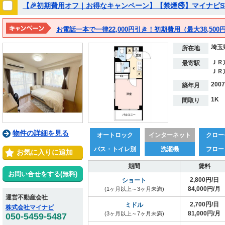
【🎉初期費用オフ｜お得なキャンペーン】【禁煙🚭】マイナビST
お電話一本で一律22,000円引き！初期費用（最大38,500円
埼玉
所在地
ＪＲ
最寄駅
ＪＲ
200
築年月
1K
間取り
物件の詳細を見る
オートロック
インターネット
クロー
バス・トイレ別
洗濯機
フロー
お気に入りに追加
期間
賃料
お問い合せをする(無料)
2,800円/日
ショート
84,000円/月
(1ヶ月以上～3ヶ月未満)
運営不動産会社
2,700円/日
ミドル
株式会社マイナビ
81,000円/月
(3ヶ月以上～7ヶ月未満)
050-5459-5487