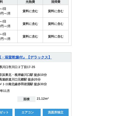
料
光熱費
清掃費
円～/日
賃料に含む
賃料に含む
29円～/月
円～/日
賃料に含む
賃料に含む
29円～/月
円～/日
賃料に含む
賃料に含む
72円～/月
洗面・浴室乾燥付』【デラックス】
県川口市川口２丁目17-35
京浜東北・根岸線川口駅 徒歩10分
高速鉄道川口元郷駅 徒歩20分
メトロ南北線赤羽岩淵駅 徒歩30分
0年11月
21.12m²
面積
ゼット
エアコン
洗面所独立