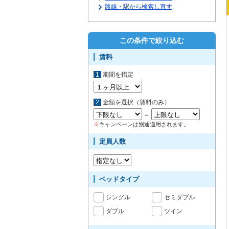
路線・駅から検索し直す
この条件で絞り込む
賃料
1
期間を指定
2
金額を選択（賃料のみ）
～
※
キャンペーンは別途適用されます。
定員人数
ベッドタイプ
シングル
セミダブル
ダブル
ツイン