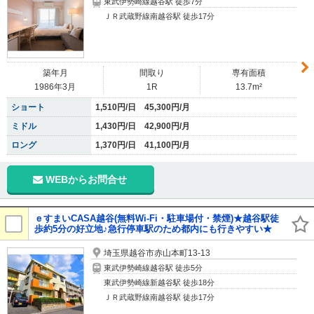
東武伊勢崎線越谷駅 徒歩7分
ＪＲ武蔵野線南越谷駅 徒歩17分
築年月
間取り
専有面積
1986年3月
1R
13.7m²
ショート
1,510円/日 45,300円/月
ミドル
1,430円/日 42,900円/月
ロング
1,370円/日 41,100円/月
WEBからお問合せ
ｅすまいCASA越谷(無料Wi-Fi・駐車場付・禁煙)★越谷駅徒
歩約5分の好立地♪急行停車駅のため都内にも行きやすい★
埼玉県越谷市赤山本町13-13
東武伊勢崎線越谷駅 徒歩5分
東武伊勢崎線新越谷駅 徒歩18分
ＪＲ武蔵野線南越谷駅 徒歩17分