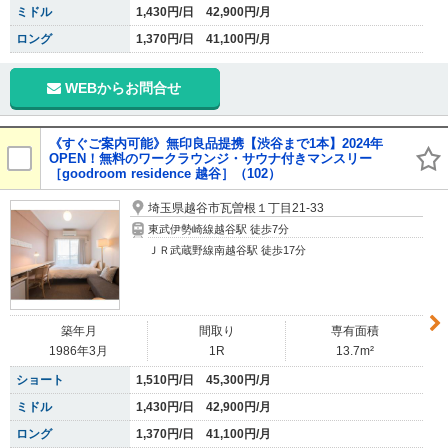
ミドル
1,430円/日 42,900円/月
ロング
1,370円/日 41,100円/月
WEBからお問合せ
《すぐご案内可能》無印良品提携【渋谷まで1本】2024年
OPEN！無料のワークラウンジ・サウナ付きマンスリー
［goodroom residence 越谷］（102）
埼玉県越谷市瓦曽根１丁目21-33
東武伊勢崎線越谷駅 徒歩7分
ＪＲ武蔵野線南越谷駅 徒歩17分
築年月
間取り
専有面積
1986年3月
1R
13.7m²
ショート
1,510円/日 45,300円/月
ミドル
1,430円/日 42,900円/月
ロング
1,370円/日 41,100円/月