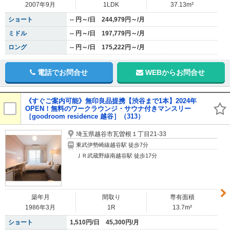
2007年9月
1LDK
37.13m²
ショート
-- 円～/日 244,979円～/月
ミドル
-- 円～/日 197,779円～/月
ロング
-- 円～/日 175,222円～/月
電話でお問合せ
WEBからお問合せ
《すぐご案内可能》無印良品提携【渋谷まで1本】2024年
OPEN！無料のワークラウンジ・サウナ付きマンスリー
［goodroom residence 越谷］（313）
埼玉県越谷市瓦曽根１丁目21-33
東武伊勢崎線越谷駅 徒歩7分
ＪＲ武蔵野線南越谷駅 徒歩17分
築年月
間取り
専有面積
1986年3月
1R
13.7m²
ショート
1,510円/日 45,300円/月