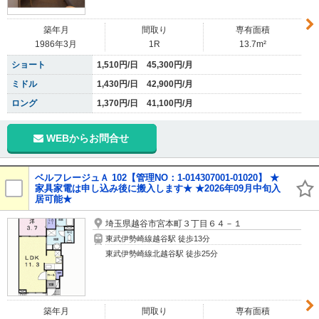
築年月
間取り
専有面積
1986年3月
1R
13.7m²
ショート
1,510円/日 45,300円/月
ミドル
1,430円/日 42,900円/月
ロング
1,370円/日 41,100円/月
WEBからお問合せ
ベルフレージュＡ 102【管理NO：1-014307001-01020】 ★
家具家電は申し込み後に搬入します★ ★2026年09月中旬入
居可能★
埼玉県越谷市宮本町３丁目６４－１
東武伊勢崎線越谷駅 徒歩13分
東武伊勢崎線北越谷駅 徒歩25分
築年月
間取り
専有面積