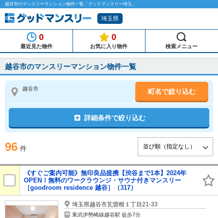
越谷市のマンスリーマンション物件一覧「グッドマンスリー埼玉」
埼玉県
0
0
最近見た物件
お気に入り物件
検索メニュー
越谷市のマンスリーマンション物件一覧
越谷市
町名で絞り込む
詳細条件で絞り込む
96
件
《すぐご案内可能》無印良品提携【渋谷まで1本】2024年
OPEN！無料のワークラウンジ・サウナ付きマンスリー
［goodroom residence 越谷］（317）
埼玉県越谷市瓦曽根１丁目21-33
東武伊勢崎線越谷駅 徒歩7分