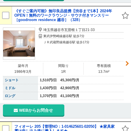
《すぐご案内可能》無印良品提携【渋谷まで1本】2024年
OPEN！無料のワークラウンジ・サウナ付きマンスリー
［goodroom residence 越谷］（328）
埼玉県越谷市瓦曽根１丁目21-33
東武伊勢崎線越谷駅 徒歩7分
ＪＲ武蔵野線南越谷駅 徒歩17分
築年月
間取り
専有面積
1986年3月
1R
13.7m²
ショート
1,510円/日 45,300円/月
ミドル
1,430円/日 42,900円/月
ロング
1,370円/日 41,100円/月
WEBからお問合せ
フィオーレ 205【管理NO：1-014625601-02050】 ★家具家
電は申し込み後に搬入します★