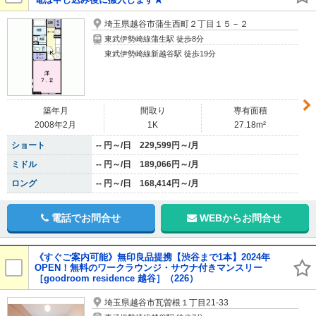
埼玉県越谷市蒲生西町２丁目１５－２
東武伊勢崎線蒲生駅 徒歩8分
東武伊勢崎線新越谷駅 徒歩19分
築年月
間取り
専有面積
2008年2月
1K
27.18m²
ショート
-- 円～/日 229,599円～/月
ミドル
-- 円～/日 189,066円～/月
ロング
-- 円～/日 168,414円～/月
電話でお問合せ
WEBからお問合せ
《すぐご案内可能》無印良品提携【渋谷まで1本】2024年
OPEN！無料のワークラウンジ・サウナ付きマンスリー
［goodroom residence 越谷］（226）
埼玉県越谷市瓦曽根１丁目21-33