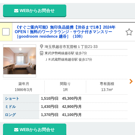
WEBからお問合せ
《すぐご案内可能》無印良品提携【渋谷まで1本】2024年
OPEN！無料のワークラウンジ・サウナ付きマンスリー
［goodroom residence 越谷］（108）
埼玉県越谷市瓦曽根１丁目21-33
東武伊勢崎線越谷駅 徒歩7分
ＪＲ武蔵野線南越谷駅 徒歩17分
築年月
間取り
専有面積
1986年3月
1R
13.7m²
ショート
1,510円/日 45,300円/月
ミドル
1,430円/日 42,900円/月
ロング
1,370円/日 41,100円/月
WEBからお問合せ