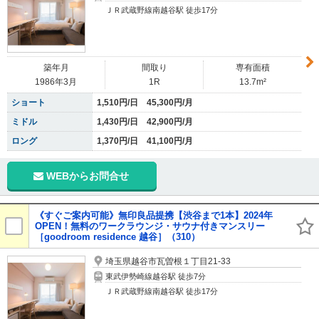
ＪＲ武蔵野線南越谷駅 徒歩17分
築年月
間取り
専有面積
1986年3月
1R
13.7m²
ショート
1,510円/日 45,300円/月
ミドル
1,430円/日 42,900円/月
ロング
1,370円/日 41,100円/月
WEBからお問合せ
《すぐご案内可能》無印良品提携【渋谷まで1本】2024年
OPEN！無料のワークラウンジ・サウナ付きマンスリー
［goodroom residence 越谷］（310）
埼玉県越谷市瓦曽根１丁目21-33
東武伊勢崎線越谷駅 徒歩7分
ＪＲ武蔵野線南越谷駅 徒歩17分