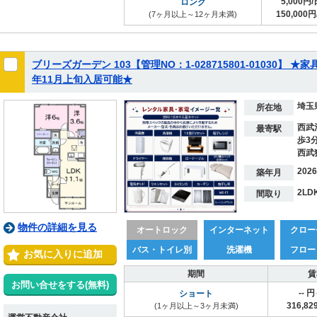
5,000円/
ロング
150,000円
(7ヶ月以上～12ヶ月未満)
ブリーズガーデン 103【管理NO：1-028715801-01030】
年11月上旬入居可能★
埼玉
所在地
西武
最寄駅
歩3
西武
202
築年月
2LD
間取り
物件の詳細を見る
オートロック
インターネット
クロー
バス・トイレ別
洗濯機
フロー
お気に入りに追加
期間
賃
お問い合せをする(無料)
-- 
ショート
316,8
(1ヶ月以上～3ヶ月未満)