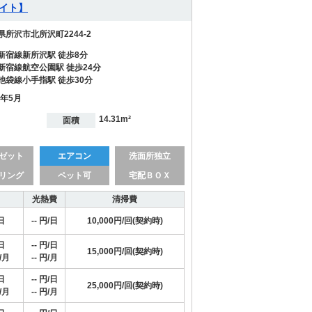
ライト】
県所沢市北所沢町2244-2
新宿線新所沢駅 徒歩8分
新宿線航空公園駅 徒歩24分
池袋線小手指駅 徒歩30分
1年5月
14.31m²
面積
ゼット
エアコン
洗面所独立
リング
ペット可
宅配ＢＯＸ
光熱費
清掃費
日
-- 円/日
10,000円/回(契約時)
日
-- 円/日
15,000円/回(契約時)
/月
-- 円/月
日
-- 円/日
25,000円/回(契約時)
/月
-- 円/月