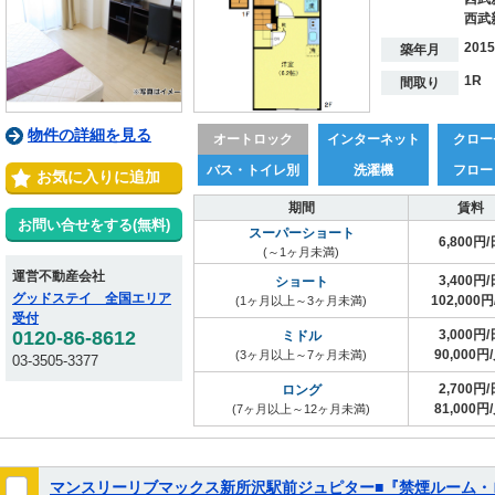
西武
201
築年月
1R
間取り
物件の詳細を見る
オートロック
インターネット
クロー
バス・トイレ別
洗濯機
フロー
お気に入りに追加
期間
賃料
お問い合せをする(無料)
スーパーショート
6,800円/
(～1ヶ月未満)
運営不動産会社
3,400円/
ショート
グッドステイ 全国エリア
102,000円
(1ヶ月以上～3ヶ月未満)
受付
0120-86-8612
3,000円/
ミドル
90,000円
(3ヶ月以上～7ヶ月未満)
03-3505-3377
2,700円/
ロング
81,000円
(7ヶ月以上～12ヶ月未満)
マンスリーリブマックス新所沢駅前ジュピター■『禁煙ルーム・