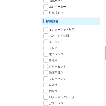
宅配ＢＯＸ
エレベーター
駐車場あり
部屋設備
インターネット対応
バス・トイレ別
エアコン
テレビ
電子レンジ
冷蔵庫
クローゼット
洗面所独立
フローリング
洗濯機
掃除機
IHクッキングヒーター
ガスコンロ