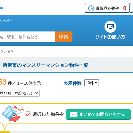
0
最近見た物件
リー埼玉」
検索
マンション
所沢市のマンスリーマンション物件一覧
53
件／
1～10件表示
表示件数
まとめてお問合せをする