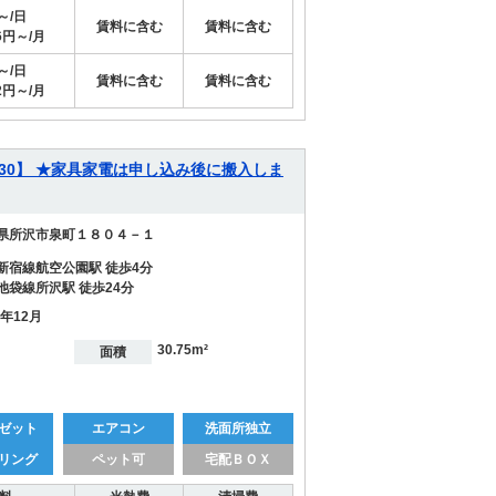
円～/日
賃料に含む
賃料に含む
96円～/月
円～/日
賃料に含む
賃料に含む
72円～/月
01030】 ★家具家電は申し込み後に搬入しま
県所沢市泉町１８０４－１
新宿線航空公園駅 徒歩4分
池袋線所沢駅 徒歩24分
2年12月
30.75m²
面積
ゼット
エアコン
洗面所独立
リング
ペット可
宅配ＢＯＸ