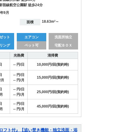
新宿線航空公園駅 徒歩24分
5年9月
18.63m²～
面積
ゼット
エアコン
洗面所独立
リング
ペット可
宅配ＢＯＸ
光熱費
清掃費
日
-- 円/日
10,000円/回(契約時)
日
-- 円/日
15,000円/回(契約時)
/月
-- 円/月
日
-- 円/日
25,000円/回(契約時)
/月
-- 円/月
日
-- 円/日
45,000円/回(契約時)
/月
-- 円/月
ロフト付』【追い焚き機能・独立洗面・浴