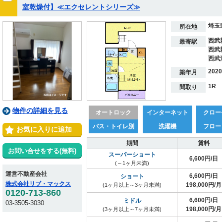
室乾燥付】≪エクセレントシリーズ≫
埼玉
所在地
西武
最寄駅
西武
西武
202
築年月
1R
間取り
物件の詳細を見る
オートロック
インターネット
クロー
バス・トイレ別
洗濯機
フロー
お気に入りに追加
期間
賃料
お問い合せをする(無料)
スーパーショート
6,600円/日
(～1ヶ月未満)
運営不動産会社
6,600円/日
ショート
株式会社リブ・マックス
198,000円/月
(1ヶ月以上～3ヶ月未満)
0120-713-860
6,600円/日
ミドル
03-3505-3030
198,000円/月
(3ヶ月以上～7ヶ月未満)