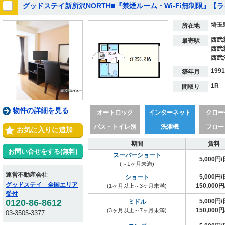
グッドステイ新所沢NORTH■『禁煙ルーム・Wi-Fi無制限』【
埼玉
所在地
西武
最寄駅
西武
西武
199
築年月
1R
間取り
物件の詳細を見る
オートロック
インターネット
クロー
バス・トイレ別
洗濯機
フロー
お気に入りに追加
期間
賃料
お問い合せをする(無料)
スーパーショート
5,000円/
(～1ヶ月未満)
運営不動産会社
5,000円/
ショート
グッドステイ 全国エリア
150,000円
(1ヶ月以上～3ヶ月未満)
受付
0120-86-8612
5,000円/
ミドル
150,000円
(3ヶ月以上～7ヶ月未満)
03-3505-3377