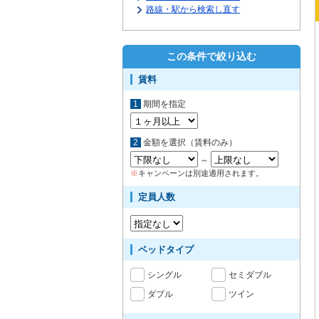
路線・駅から検索し直す
この条件で絞り込む
賃料
1
期間を指定
2
金額を選択（賃料のみ）
～
※
キャンペーンは別途適用されます。
定員人数
ベッドタイプ
シングル
セミダブル
ダブル
ツイン