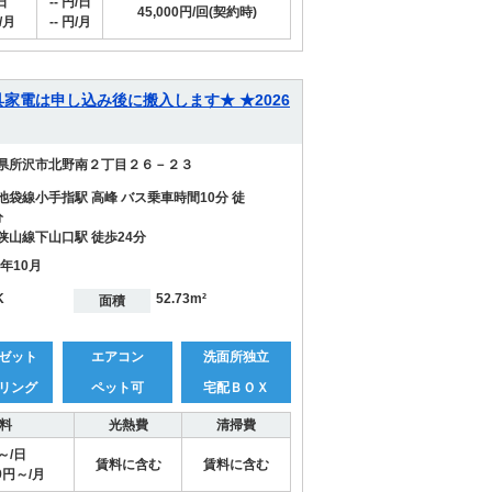
日
-- 円/日
45,000円/回(契約時)
/月
-- 円/月
 ★家具家電は申し込み後に搬入します★ ★2026
県所沢市北野南２丁目２６－２３
池袋線小手指駅 高峰 バス乗車時間10分 徒
分
狭山線下山口駅 徒歩24分
6年10月
K
52.73m²
面積
ゼット
エアコン
洗面所独立
リング
ペット可
宅配ＢＯＸ
料
光熱費
清掃費
円～/日
賃料に含む
賃料に含む
29円～/月