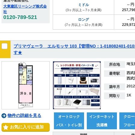
運営不動産会社
-- 
ミドル
大東建託リーシング株式会
257,7
(3ヶ月以上～7ヶ月未満)
社
0120-789-521
-- 
ロング
229,9
(7ヶ月以上～12ヶ月未満)
プリマヴェーラ エルモッサ 103【管理NO：1-018082401-
す★
埼玉
所在地
西武
最寄駅
西武
201
築年月
1K
間取り
物件の詳細を見る
オートロック
インターネット
クロー
バス・トイレ別
洗濯機
フロー
お気に入りに追加