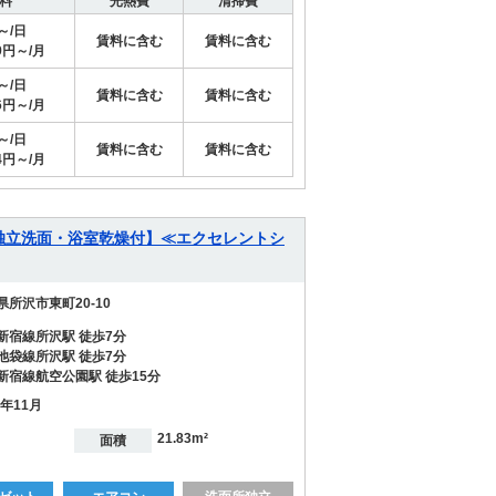
料
光熱費
清掃費
円～/日
賃料に含む
賃料に含む
79円～/月
円～/日
賃料に含む
賃料に含む
46円～/月
円～/日
賃料に含む
賃料に含む
94円～/月
【独立洗面・浴室乾燥付】≪エクセレントシ
県所沢市東町20-10
新宿線所沢駅 徒歩7分
池袋線所沢駅 徒歩7分
新宿線航空公園駅 徒歩15分
8年11月
21.83m²
面積