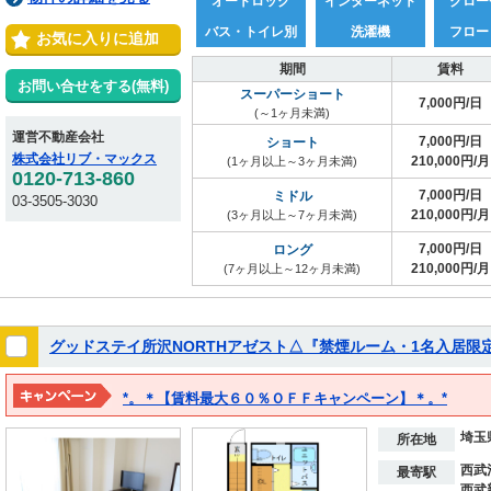
オートロック
インターネット
クロー
バス・トイレ別
洗濯機
フロー
お気に入りに追加
期間
賃料
お問い合せをする(無料)
スーパーショート
7,000円/日
(～1ヶ月未満)
運営不動産会社
7,000円/日
ショート
株式会社リブ・マックス
210,000円/月
(1ヶ月以上～3ヶ月未満)
0120-713-860
7,000円/日
ミドル
03-3505-3030
210,000円/月
(3ヶ月以上～7ヶ月未満)
7,000円/日
ロング
210,000円/月
(7ヶ月以上～12ヶ月未満)
グッドステイ所沢NORTHアゼスト△『禁煙ルーム・1名入居限
*。＊【賃料最大６０％ＯＦＦキャンペーン】＊。*
※２０２７年３月１５日までの期間限定！！
埼玉
※表示料金は割引後の価格となります。
所在地
西武
最寄駅
西武