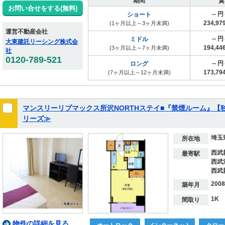
期間
賃
お問い合せをする(無料)
-- 
ショート
234,9
(1ヶ月以上～3ヶ月未満)
運営不動産会社
-- 
ミドル
大東建託リーシング株式会
194,4
(3ヶ月以上～7ヶ月未満)
社
0120-789-521
-- 
ロング
173,7
(7ヶ月以上～12ヶ月未満)
マンスリーリブマックス所沢NORTHステイ■『禁煙ルーム』
リーズ≫
埼玉
所在地
西武
最寄駅
西武
西武
200
築年月
1K
間取り
物件の詳細を見る