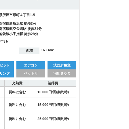
県所沢市緑町４丁目1-5
新宿線新所沢駅 徒歩3分
新宿線航空公園駅 徒歩21分
池袋線小手指駅 徒歩28分
0年3月
16.14m²
面積
ゼット
エアコン
洗面所独立
リング
ペット可
宅配ＢＯＸ
光熱費
清掃費
賃料に含む
10,000円/回(契約時)
賃料に含む
15,000円/回(契約時)
賃料に含む
25,000円/回(契約時)