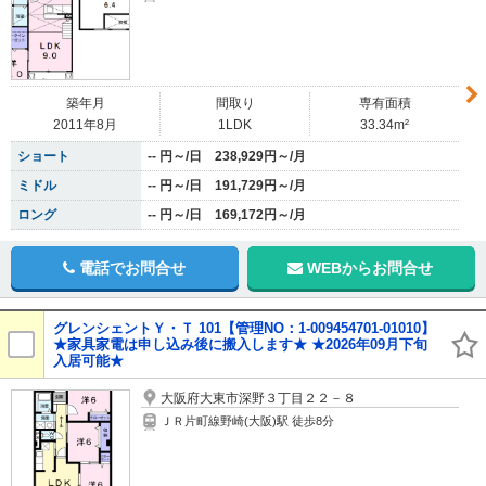
築年月
間取り
専有面積
2011年8月
1LDK
33.34m²
ショート
-- 円～/日 238,929円～/月
ミドル
-- 円～/日 191,729円～/月
ロング
-- 円～/日 169,172円～/月
電話でお問合せ
WEBからお問合せ
グレンシェントＹ・Ｔ 101【管理NO：1-009454701-01010】
★家具家電は申し込み後に搬入します★ ★2026年09月下旬
入居可能★
大阪府大東市深野３丁目２２－８
ＪＲ片町線野崎(大阪)駅 徒歩8分