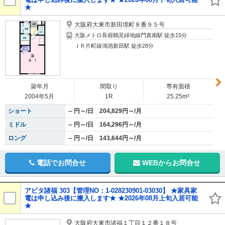
★
大阪府大東市新田境町８番９５号
大阪メトロ長堀鶴見緑地線門真南駅 徒歩15分
ＪＲ片町線鴻池新田駅 徒歩28分
築年月
間取り
専有面積
2004年5月
1R
25.25m²
ショート
-- 円～/日 204,829円～/月
ミドル
-- 円～/日 164,296円～/月
ロング
-- 円～/日 143,644円～/月
電話でお問合せ
WEBからお問合せ
アビタ諸福 303【管理NO：1-028230901-03030】 ★家具家
電は申し込み後に搬入します★ ★2026年08月上旬入居可能
★
大阪府大東市諸福１丁目１２番１８号