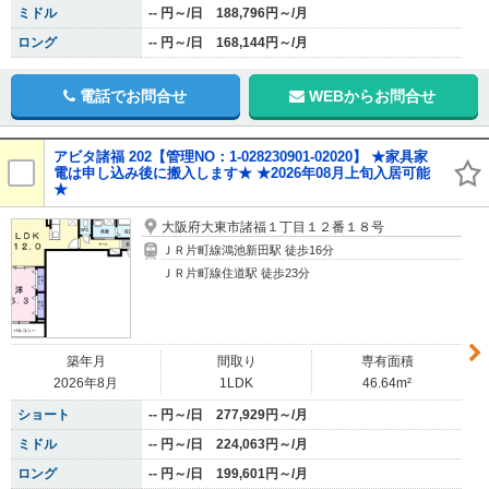
ミドル
-- 円～/日 188,796円～/月
ロング
-- 円～/日 168,144円～/月
電話でお問合せ
WEBからお問合せ
アビタ諸福 202【管理NO：1-028230901-02020】 ★家具家
電は申し込み後に搬入します★ ★2026年08月上旬入居可能
★
大阪府大東市諸福１丁目１２番１８号
ＪＲ片町線鴻池新田駅 徒歩16分
ＪＲ片町線住道駅 徒歩23分
築年月
間取り
専有面積
2026年8月
1LDK
46.64m²
ショート
-- 円～/日 277,929円～/月
ミドル
-- 円～/日 224,063円～/月
ロング
-- 円～/日 199,601円～/月