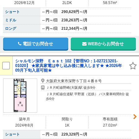
2026年12月
2LDK
58.57m²
ショート
-- 円～/日 290,629円～/月
ミドル
-- 円～/日 238,263円～/月
ロング
-- 円～/日 212,344円～/月
電話でお問合せ
WEBからお問合せ
シャルモン深野 Ｅａｓｔ 102【管理NO：1-027213201-
01020】 ★家具家電は申し込み後に搬入します★ ★2026年
09月下旬入居可能★
大阪府大東市深野５丁目４番８号
ＪＲ片町線野崎(大阪)駅 徒歩9分
ＪＲ片町線住道駅 平野屋（近鉄） バス乗車時間8分 徒
歩6分
築年月
間取り
専有面積
2024年8月
1K
27.02m²
ショート
-- 円～/日 229,329円～/月