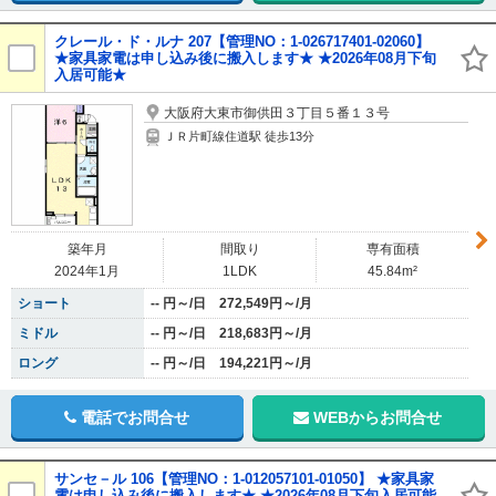
クレール・ド・ルナ 207【管理NO：1-026717401-02060】
★家具家電は申し込み後に搬入します★ ★2026年08月下旬
入居可能★
大阪府大東市御供田３丁目５番１３号
ＪＲ片町線住道駅 徒歩13分
築年月
間取り
専有面積
2024年1月
1LDK
45.84m²
ショート
-- 円～/日 272,549円～/月
ミドル
-- 円～/日 218,683円～/月
ロング
-- 円～/日 194,221円～/月
電話でお問合せ
WEBからお問合せ
サンセ－ル 106【管理NO：1-012057101-01050】 ★家具家
電は申し込み後に搬入します★ ★2026年08月下旬入居可能