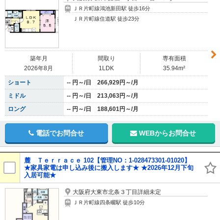
ＪＲ片町線鴻池新田駅 徒歩16分
ＪＲ片町線住道駅 徒歩23分
築年月
間取り
専有面積
2026年8月
1LDK
35.94m²
ショート
-- 円～/日 266,929円～/月
ミドル
-- 円～/日 213,063円～/月
ロング
-- 円～/日 188,601円～/月
電話でお問合せ
WEBからお問合せ
麓 Ｔｅｒｒａｃｅ 102【管理NO：1-028473301-01020】
★家具家電は申し込み後に搬入します★ ★2026年12月下旬
入居可能★
大阪府大東市北条３丁目詳細未定
ＪＲ片町線四条畷駅 徒歩10分