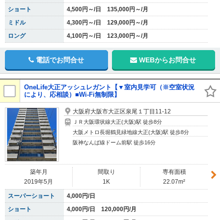
ショート
4,500円～/日 135,000円～/月
ミドル
4,300円～/日 129,000円～/月
ロング
4,100円～/日 123,000円～/月
電話でお問合せ
WEBからお問合せ
OneLife大正アッシュレガント【▼室内見学可（※空室状況
により、応相談）■Wi-Fi無制限】
大阪府大阪市大正区泉尾１丁目11-12
ＪＲ大阪環状線大正(大阪)駅 徒歩8分
大阪メトロ長堀鶴見緑地線大正(大阪)駅 徒歩8分
阪神なんば線ドーム前駅 徒歩16分
築年月
間取り
専有面積
2019年5月
1K
22.07m²
スーパーショート
4,000円/日
ショート
4,000円/日 120,000円/月