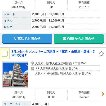
築年月
間取り
専有面積
2024年3月
1K
21.57m²
ショート
2,700円/日 81,000円/月
ミドル
2,700円/日 81,000円/月
ロング
2,700円/日 81,000円/月
電話でお問合せ
WEBからお問合せ
8月上旬～®マンスリー大正駅前☞「駅近・角部屋・築浅・❢
WIFI完備❢
大阪府大阪市大正区三軒家西１丁目25-6
ＪＲ大阪環状線大正(大阪)駅 徒歩3分
大阪メトロ長堀鶴見緑地線大正(大阪)駅 徒歩2分
築年月
間取り
専有面積
2018年1月
1LDK
34.8m²
スーパーショート
4,700円～/日