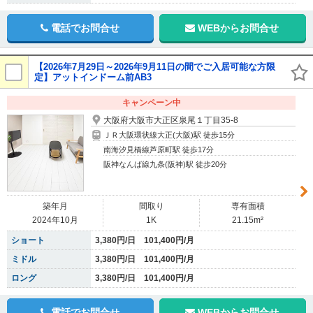
電話でお問合せ
WEBからお問合せ
【2026年7月29日～2026年9月11日の間でご入居可能な方限
定】アットインドーム前AB3
キャンペーン中
大阪府大阪市大正区泉尾１丁目35-8
ＪＲ大阪環状線大正(大阪)駅 徒歩15分
南海汐見橋線芦原町駅 徒歩17分
阪神なんば線九条(阪神)駅 徒歩20分
築年月
間取り
専有面積
2024年10月
1K
21.15m²
ショート
3,380円/日 101,400円/月
ミドル
3,380円/日 101,400円/月
ロング
3,380円/日 101,400円/月
電話でお問合せ
WEBからお問合せ