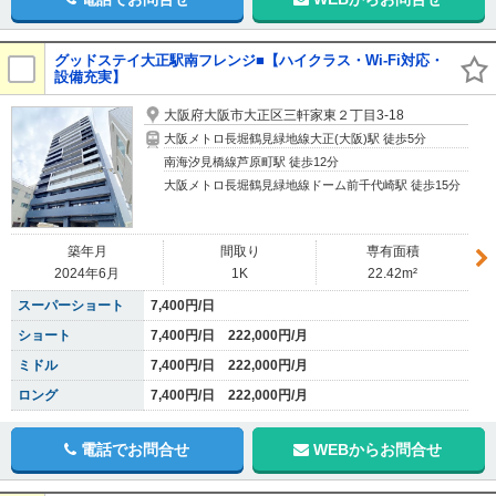
グッドステイ大正駅南フレンジ■【ハイクラス・Wi-Fi対応・
設備充実】
大阪府大阪市大正区三軒家東２丁目3-18
大阪メトロ長堀鶴見緑地線大正(大阪)駅 徒歩5分
南海汐見橋線芦原町駅 徒歩12分
大阪メトロ長堀鶴見緑地線ドーム前千代崎駅 徒歩15分
築年月
間取り
専有面積
2024年6月
1K
22.42m²
スーパーショート
7,400円/日
ショート
7,400円/日 222,000円/月
ミドル
7,400円/日 222,000円/月
ロング
7,400円/日 222,000円/月
電話でお問合せ
WEBからお問合せ