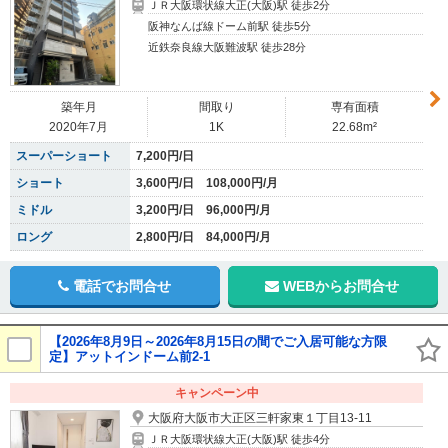
ＪＲ大阪環状線大正(大阪)駅 徒歩2分
阪神なんば線ドーム前駅 徒歩5分
近鉄奈良線大阪難波駅 徒歩28分
築年月
間取り
専有面積
2020年7月
1K
22.68m²
スーパーショート
7,200円/日
ショート
3,600円/日 108,000円/月
ミドル
3,200円/日 96,000円/月
ロング
2,800円/日 84,000円/月
電話でお問合せ
WEBからお問合せ
【2026年8月9日～2026年8月15日の間でご入居可能な方限
定】アットインドーム前2-1
キャンペーン中
大阪府大阪市大正区三軒家東１丁目13-11
ＪＲ大阪環状線大正(大阪)駅 徒歩4分