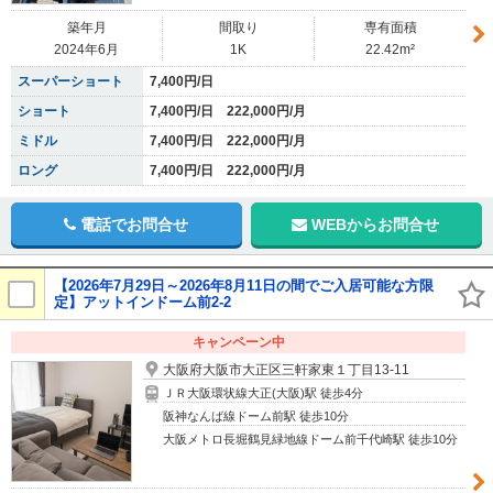
築年月
間取り
専有面積
2024年6月
1K
22.42m²
スーパーショート
7,400円/日
ショート
7,400円/日 222,000円/月
ミドル
7,400円/日 222,000円/月
ロング
7,400円/日 222,000円/月
電話でお問合せ
WEBからお問合せ
【2026年7月29日～2026年8月11日の間でご入居可能な方限
定】アットインドーム前2-2
キャンペーン中
大阪府大阪市大正区三軒家東１丁目13-11
ＪＲ大阪環状線大正(大阪)駅 徒歩4分
阪神なんば線ドーム前駅 徒歩10分
大阪メトロ長堀鶴見緑地線ドーム前千代崎駅 徒歩10分