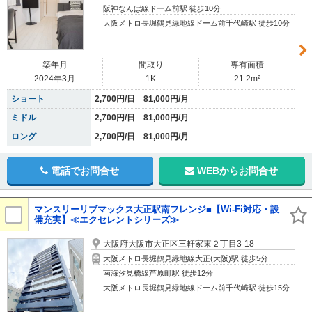
阪神なんば線ドーム前駅 徒歩10分
大阪メトロ長堀鶴見緑地線ドーム前千代崎駅 徒歩10分
築年月
間取り
専有面積
2024年3月
1K
21.2m²
ショート
2,700円/日 81,000円/月
ミドル
2,700円/日 81,000円/月
ロング
2,700円/日 81,000円/月
電話でお問合せ
WEBからお問合せ
マンスリーリブマックス大正駅南フレンジ■【Wi-Fi対応・設
備充実】≪エクセレントシリーズ≫
大阪府大阪市大正区三軒家東２丁目3-18
大阪メトロ長堀鶴見緑地線大正(大阪)駅 徒歩5分
南海汐見橋線芦原町駅 徒歩12分
大阪メトロ長堀鶴見緑地線ドーム前千代崎駅 徒歩15分