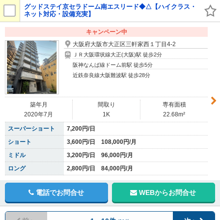
グッドステイ京セラドーム南エスリード◆△【ハイクラス・
ネット対応・設備充実】
キャンペーン中
大阪府大阪市大正区三軒家西１丁目4-2
ＪＲ大阪環状線大正(大阪)駅 徒歩2分
阪神なんば線ドーム前駅 徒歩5分
近鉄奈良線大阪難波駅 徒歩28分
築年月
間取り
専有面積
2020年7月
1K
22.68m²
スーパーショート
7,200円/日
ショート
3,600円/日 108,000円/月
ミドル
3,200円/日 96,000円/月
ロング
2,800円/日 84,000円/月
電話でお問合せ
WEBからお問合せ