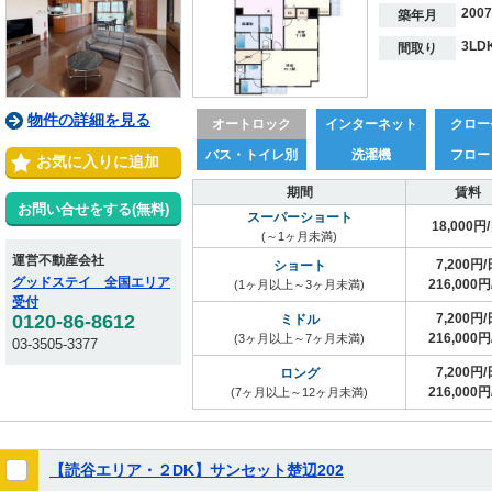
200
築年月
3LD
間取り
物件の詳細を見る
オートロック
インターネット
クロー
バス・トイレ別
洗濯機
フロー
お気に入りに追加
期間
賃料
お問い合せをする(無料)
スーパーショート
18,000円
(～1ヶ月未満)
運営不動産会社
7,200円/
ショート
グッドステイ 全国エリア
216,000円
(1ヶ月以上～3ヶ月未満)
受付
0120-86-8612
7,200円/
ミドル
216,000円
(3ヶ月以上～7ヶ月未満)
03-3505-3377
7,200円/
ロング
216,000円
(7ヶ月以上～12ヶ月未満)
【読谷エリア・２DK】サンセット楚辺202