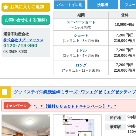
バス・トイレ別
洗濯機
フロー
お気に入りに追加
期間
賃料
お問い合せをする(無料)
スーパーショート
18,000円/日
(～1ヶ月未満)
運営不動産会社
7,200円/日
ショート
株式会社リブ・マックス
216,000円/月
(1ヶ月以上～3ヶ月未満)
0120-713-860
7,200円/日
ミドル
03-3505-3030
216,000円/月
(3ヶ月以上～7ヶ月未満)
7,200円/日
ロング
216,000円/月
(7ヶ月以上～12ヶ月未満)
グッドステイ沖縄残波岬ミラーズ∴ワンエグゼ【エグゼクティブ
*。＊【賃料６０％ＯＦＦキャンペーン】＊。*
※２０２７年３月１５日までの期間限定！！
沖縄
※表示料金は割引後の価格となります。
所在地
沖縄
最寄駅
120