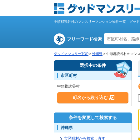
中頭郡読谷村のマンスリーマンション物件一覧「グッド
フリーワード検索
グッドマンスリーTOP
>
沖縄県
>
中頭郡読谷村のマン
選択中の条件
市区町村
中頭郡読谷村
町名から絞り込む
条件を変更して検索する
沖縄県
市区町村から検索し直す