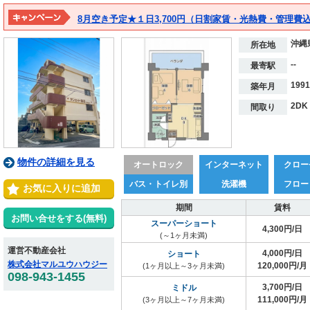
沖縄
所在地
--
最寄駅
199
築年月
2DK
間取り
物件の詳細を見る
オートロック
インターネット
クロー
バス・トイレ別
洗濯機
フロー
お気に入りに追加
期間
賃料
お問い合せをする(無料)
スーパーショート
4,300円/日
(～1ヶ月未満)
運営不動産会社
4,000円/日
ショート
株式会社マルユウハウジー
120,000円/月
(1ヶ月以上～3ヶ月未満)
098-943-1455
3,700円/日
ミドル
111,000円/月
(3ヶ月以上～7ヶ月未満)