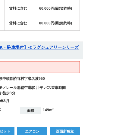
賃料に含む
60,000円/回(契約時)
賃料に含む
80,000円/回(契約時)
DK・駐車場付】≪ラグジュアリーシリーズ
県中頭郡読谷村字瀬名波950
モノレール那覇空港駅 川平 バス乗車時間
分 徒歩3分
7年6月
K
149m²
面積
ゼット
エアコン
洗面所独立