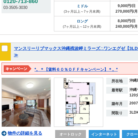
0120-713-860
9,000円/日
ミドル
03-3505-3030
270,000円/月
(3ヶ月以上～7ヶ月未満)
8,000円/日
ロング
240,000円/月
(7ヶ月以上～12ヶ月未満)
マンスリーリブマックス沖縄残波岬ミラーズ∴ワンエグゼ【3L
≫
*。＊【賃料６０％ＯＦＦキャンペーン】＊。*
※２０２７年３月１５日までの期間限定！！
沖縄
※表示料金は割引後の価格となります。
所在地
沖縄
最寄駅
120
200
築年月
3LD
間取り
物件の詳細を見る
オートロック
インターネット
クロー