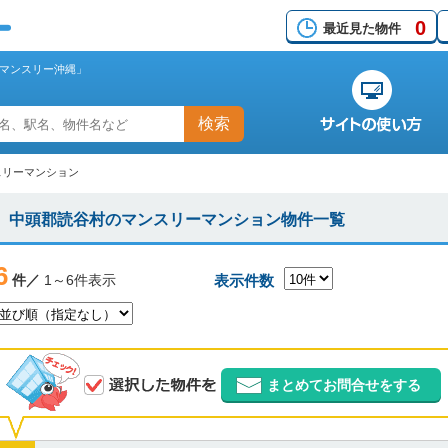
0
最近見た物件
マンスリー沖縄」
検索
スリーマンション
中頭郡読谷村のマンスリーマンション物件一覧
6
件／
1～6件表示
表示件数
まとめてお問合せをする