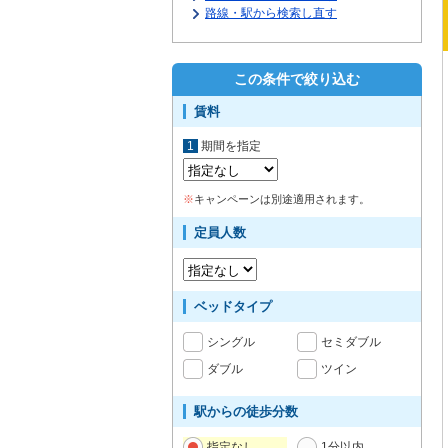
路線・駅から検索し直す
この条件で絞り込む
賃料
1
期間を指定
※
キャンペーンは別途適用されます。
定員人数
ベッドタイプ
シングル
セミダブル
ダブル
ツイン
駅からの徒歩分数
指定なし
1分以内