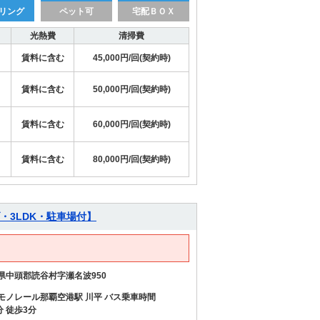
リング
ペット可
宅配ＢＯＸ
光熱費
清掃費
賃料に含む
45,000円/回(契約時)
賃料に含む
50,000円/回(契約時)
賃料に含む
60,000円/回(契約時)
賃料に含む
80,000円/回(契約時)
・3LDK・駐車場付】
県中頭郡読谷村字瀬名波950
モノレール那覇空港駅 川平 バス乗車時間
分 徒歩3分