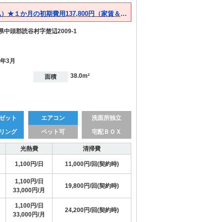
8月空き予定★１日3,700円（日割家賃・光熱費・管理費込）★１か月の初期費用137,800円（家賃＆光熱費＆管理費114,700円+清掃費19,800円＋手数料3,300円）
県中頭郡読谷村字楚辺2009-1
1年3月
38.0m²
面積
ゼット
エアコン
洗面所独立
リング
ペット可
宅配ＢＯＸ
光熱費
清掃費
1,100円/日
11,000円/回(契約時)
1,100円/日
19,800円/回(契約時)
33,000円/月
1,100円/日
24,200円/回(契約時)
33,000円/月