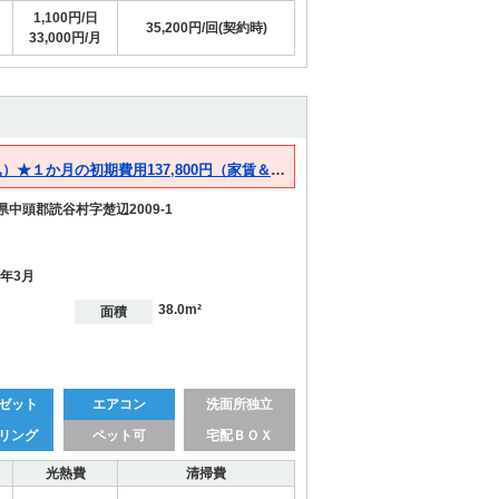
1,100円/日
35,200円/回(契約時)
33,000円/月
9月空き予定★１日3,700円（日割家賃・光熱費・管理費込）★１か月の初期費用137,800円（家賃＆光熱費＆管理費114,700円+清掃費19,800円＋手数料3,300円）
県中頭郡読谷村字楚辺2009-1
1年3月
38.0m²
面積
ゼット
エアコン
洗面所独立
リング
ペット可
宅配ＢＯＸ
光熱費
清掃費