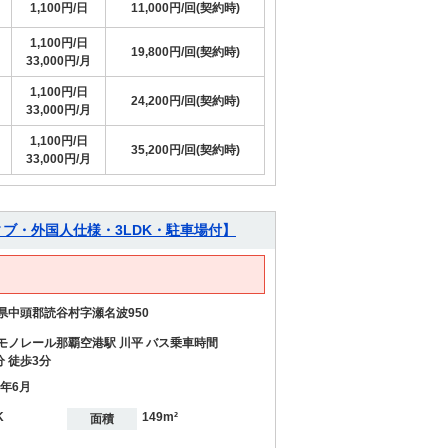
1,100円/日
11,000円/回(契約時)
1,100円/日
19,800円/回(契約時)
33,000円/月
1,100円/日
24,200円/回(契約時)
33,000円/月
1,100円/日
35,200円/回(契約時)
33,000円/月
ブ・外国人仕様・3LDK・駐車場付】
県中頭郡読谷村字瀬名波950
モノレール那覇空港駅 川平 バス乗車時間
分 徒歩3分
7年6月
K
149m²
面積