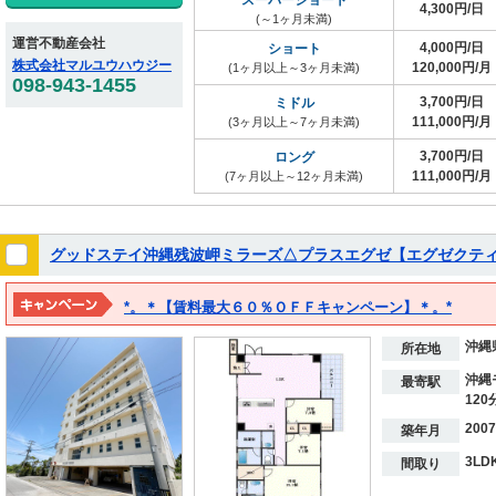
スーパーショート
4,300円/日
(～1ヶ月未満)
運営不動産会社
4,000円/日
ショート
株式会社マルユウハウジー
120,000円/月
(1ヶ月以上～3ヶ月未満)
098-943-1455
3,700円/日
ミドル
111,000円/月
(3ヶ月以上～7ヶ月未満)
3,700円/日
ロング
111,000円/月
(7ヶ月以上～12ヶ月未満)
グッドステイ沖縄残波岬ミラーズ△プラスエグゼ【エグゼクティ
*。＊【賃料最大６０％ＯＦＦキャンペーン】＊。*
※２０２７年３月１５日までの期間限定！！
沖縄
※表示料金は割引後の価格となります。
所在地
沖縄
最寄駅
120
200
築年月
3LD
間取り