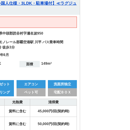
国人仕様・3LDK・駐車場付】≪ラグジュ
県中頭郡読谷村字瀬名波950
モノレール那覇空港駅 川平 バス乗車時間
分 徒歩3分
7年6月
K
149m²
面積
ゼット
エアコン
洗面所独立
リング
ペット可
宅配ＢＯＸ
光熱費
清掃費
賃料に含む
45,000円/回(契約時)
賃料に含む
50,000円/回(契約時)