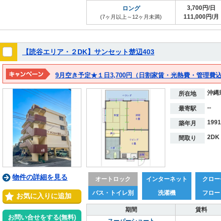
3,700円/日
ロング
111,000円/月
(7ヶ月以上～12ヶ月未満)
【読谷エリア・２DK】サンセット楚辺403
沖縄
所在地
--
最寄駅
199
築年月
2DK
間取り
物件の詳細を見る
オートロック
インターネット
クロー
バス・トイレ別
洗濯機
フロー
お気に入りに追加
期間
賃料
お問い合せをする(無料)