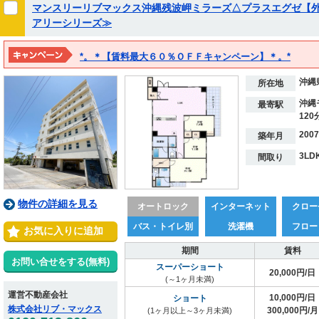
マンスリーリブマックス沖縄残波岬ミラーズ△プラスエグゼ【外
アリーシリーズ≫
*。＊【賃料最大６０％ＯＦＦキャンペーン】＊。*
※２０２７年３月１５日までの期間限定！！
沖縄
※表示料金は割引後の価格となります。
所在地
沖縄
最寄駅
120
200
築年月
3LD
間取り
物件の詳細を見る
オートロック
インターネット
クロー
バス・トイレ別
洗濯機
フロー
お気に入りに追加
期間
賃料
お問い合せをする(無料)
スーパーショート
20,000円/日
(～1ヶ月未満)
運営不動産会社
10,000円/日
ショート
株式会社リブ・マックス
300,000円/月
(1ヶ月以上～3ヶ月未満)