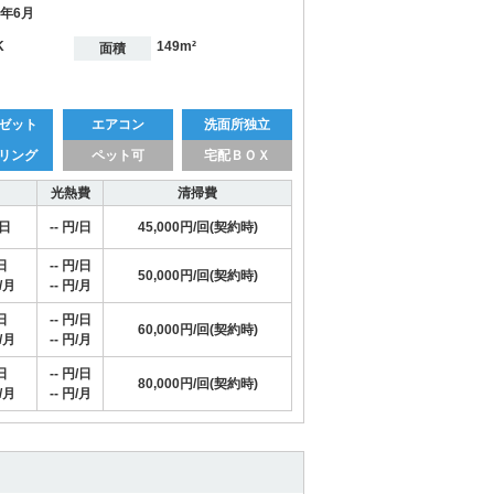
7年6月
K
149m²
面積
ゼット
エアコン
洗面所独立
リング
ペット可
宅配ＢＯＸ
光熱費
清掃費
/日
-- 円/日
45,000円/回(契約時)
日
-- 円/日
50,000円/回(契約時)
/月
-- 円/月
日
-- 円/日
60,000円/回(契約時)
/月
-- 円/月
日
-- 円/日
80,000円/回(契約時)
/月
-- 円/月