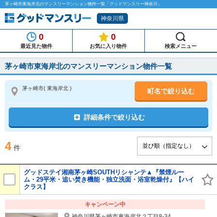
茅ヶ崎市東海岸北のマンスリーマンション物件一覧「グッドマンスリー神奈川」
神奈川県
0
0
最近見た物件
お気に入り物件
検索メニュー
茅ヶ崎市東海岸北のマンスリーマンション物件一覧
茅ヶ崎市
( 東海岸北 )
町名で絞り込む
詳細条件で絞り込む
4
件
グッドステイ湘南茅ヶ崎SOUTHリシャンテ▲『禁煙ルー
ム・29平米・追い焚き機能・独立洗面・浴室乾燥付』【ハイ
クラス】
キャンペーン中
神奈川県茅ヶ崎市東海岸北２丁目8-34