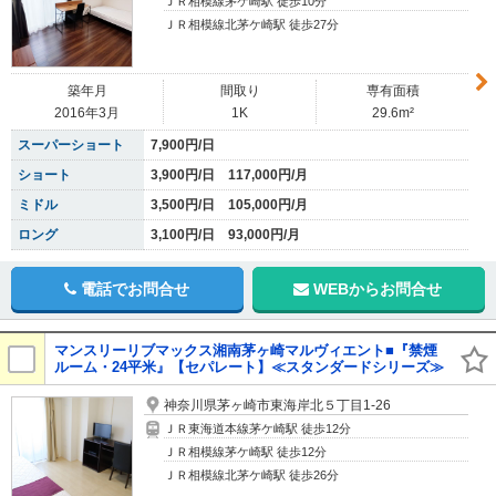
ＪＲ相模線茅ケ崎駅 徒歩10分
ＪＲ相模線北茅ケ崎駅 徒歩27分
築年月
間取り
専有面積
2016年3月
1K
29.6m²
スーパーショート
7,900円/日
ショート
3,900円/日 117,000円/月
ミドル
3,500円/日 105,000円/月
ロング
3,100円/日 93,000円/月
電話でお問合せ
WEBからお問合せ
マンスリーリブマックス湘南茅ヶ崎マルヴィエント■『禁煙
ルーム・24平米』【セパレート】≪スタンダードシリーズ≫
神奈川県茅ヶ崎市東海岸北５丁目1-26
ＪＲ東海道本線茅ケ崎駅 徒歩12分
ＪＲ相模線茅ケ崎駅 徒歩12分
ＪＲ相模線北茅ケ崎駅 徒歩26分