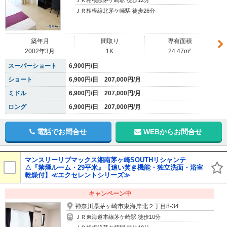
ＪＲ相模線茅ケ崎駅 徒歩12分
ＪＲ相模線北茅ケ崎駅 徒歩26分
築年月
間取り
専有面積
2002年3月
1K
24.47m²
スーパーショート
6,900円/日
ショート
6,900円/日 207,000円/月
ミドル
6,900円/日 207,000円/月
ロング
6,900円/日 207,000円/月
電話でお問合せ
WEBからお問合せ
マンスリーリブマックス湘南茅ヶ崎SOUTHリシャンテ
△『禁煙ルーム・29平米』【追い焚き機能・独立洗面・浴室
乾燥付】≪エクセレントシリーズ≫
キャンペーン中
神奈川県茅ヶ崎市東海岸北２丁目8-34
ＪＲ東海道本線茅ケ崎駅 徒歩10分