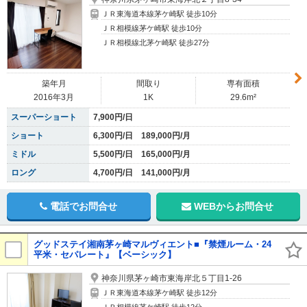
ＪＲ東海道本線茅ケ崎駅 徒歩10分
ＪＲ相模線茅ケ崎駅 徒歩10分
ＪＲ相模線北茅ケ崎駅 徒歩27分
築年月
間取り
専有面積
2016年3月
1K
29.6m²
スーパーショート
7,900円/日
ショート
6,300円/日 189,000円/月
ミドル
5,500円/日 165,000円/月
ロング
4,700円/日 141,000円/月
電話でお問合せ
WEBからお問合せ
グッドステイ湘南茅ヶ崎マルヴィエント■『禁煙ルーム・24
平米・セパレート』【ベーシック】
神奈川県茅ヶ崎市東海岸北５丁目1-26
ＪＲ東海道本線茅ケ崎駅 徒歩12分