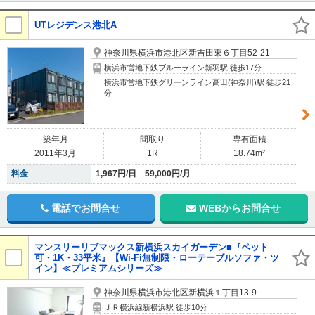
UTレジデンス港北A
神奈川県横浜市港北区新吉田東６丁目52-21
横浜市営地下鉄ブルーライン新羽駅 徒歩17分
横浜市営地下鉄グリーンライン高田(神奈川)駅 徒歩21
分
築年月
間取り
専有面積
2011年3月
1R
18.74m²
料金
1,967円/日 59,000円/月
電話でお問合せ
WEBからお問合せ
マンスリーリブマックス新横浜スカイガーデン■『ペット
可・1K・33平米』【Wi-Fi無制限・ローテーブルソファ・ツ
イン】≪プレミアムシリーズ≫
神奈川県横浜市港北区新横浜１丁目13-9
ＪＲ横浜線新横浜駅 徒歩10分