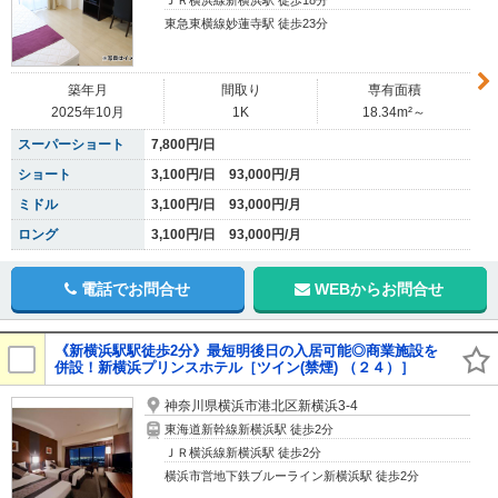
ＪＲ横浜線新横浜駅 徒歩18分
東急東横線妙蓮寺駅 徒歩23分
築年月
間取り
専有面積
2025年10月
1K
18.34m²～
スーパーショート
7,800円/日
ショート
3,100円/日 93,000円/月
ミドル
3,100円/日 93,000円/月
ロング
3,100円/日 93,000円/月
電話でお問合せ
WEBからお問合せ
《新横浜駅駅徒歩2分》最短明後日の入居可能◎商業施設を
併設！新横浜プリンスホテル［ツイン(禁煙) （２４）］
神奈川県横浜市港北区新横浜3-4
東海道新幹線新横浜駅 徒歩2分
ＪＲ横浜線新横浜駅 徒歩2分
横浜市営地下鉄ブルーライン新横浜駅 徒歩2分