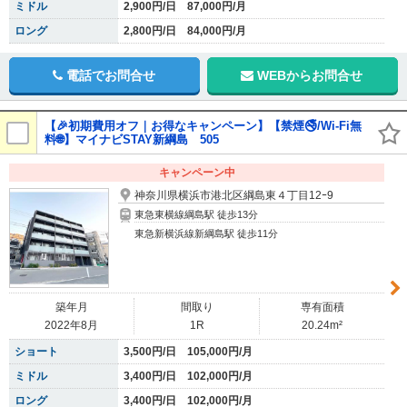
ミドル
2,900円/日 87,000円/月
ロング
2,800円/日 84,000円/月
電話でお問合せ
WEBからお問合せ
【🎉初期費用オフ｜お得なキャンペーン】【禁煙🚭/Wi-Fi無
料🌐】マイナビSTAY新綱島 505
キャンペーン中
神奈川県横浜市港北区綱島東４丁目12ｰ9
東急東横線綱島駅 徒歩13分
東急新横浜線新綱島駅 徒歩11分
築年月
間取り
専有面積
2022年8月
1R
20.24m²
ショート
3,500円/日 105,000円/月
ミドル
3,400円/日 102,000円/月
ロング
3,400円/日 102,000円/月