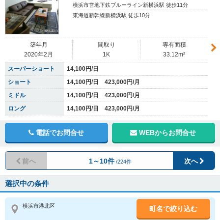
横浜市営地下鉄ブルーライン新横浜駅 徒歩11分
東海道新幹線新横浜駅 徒歩10分
築年月
間取り
専有面積
2020年2月
1K
33.12m²
スーパーショート
14,100円/日
ショート
14,100円/日 423,000円/月
ミドル
14,100円/日 423,000円/月
ロング
14,100円/日 423,000円/月
電話でお問合せ
WEBからお問合せ
前へ
1～10件
次へ
/224件
選択中の条件
横浜市港北区
町名で絞り込む