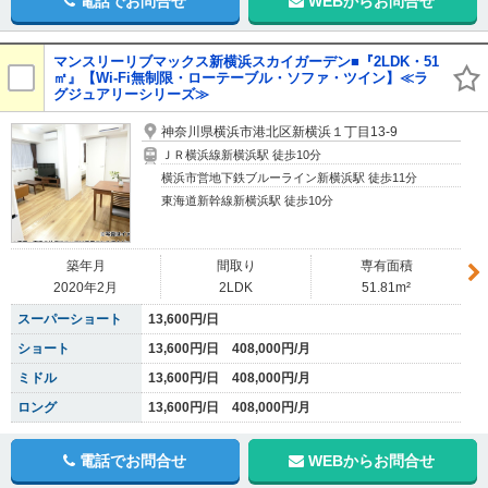
電話でお問合せ
WEBからお問合せ
マンスリーリブマックス新横浜スカイガーデン■『2LDK・51
㎡』【Wi-Fi無制限・ローテーブル・ソファ・ツイン】≪ラ
グジュアリーシリーズ≫
神奈川県横浜市港北区新横浜１丁目13-9
ＪＲ横浜線新横浜駅 徒歩10分
横浜市営地下鉄ブルーライン新横浜駅 徒歩11分
東海道新幹線新横浜駅 徒歩10分
築年月
間取り
専有面積
2020年2月
2LDK
51.81m²
スーパーショート
13,600円/日
ショート
13,600円/日 408,000円/月
ミドル
13,600円/日 408,000円/月
ロング
13,600円/日 408,000円/月
電話でお問合せ
WEBからお問合せ