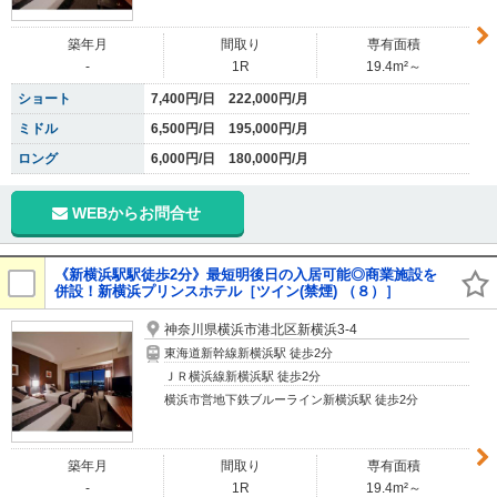
築年月
間取り
専有面積
-
1R
19.4m²～
ショート
7,400円/日 222,000円/月
ミドル
6,500円/日 195,000円/月
ロング
6,000円/日 180,000円/月
WEBからお問合せ
《新横浜駅駅徒歩2分》最短明後日の入居可能◎商業施設を
併設！新横浜プリンスホテル［ツイン(禁煙) （８）］
神奈川県横浜市港北区新横浜3-4
東海道新幹線新横浜駅 徒歩2分
ＪＲ横浜線新横浜駅 徒歩2分
横浜市営地下鉄ブルーライン新横浜駅 徒歩2分
築年月
間取り
専有面積
-
1R
19.4m²～