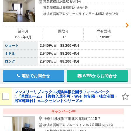
東急東横線綱島駅 徒歩3分
東急新横浜線新綱島駅 徒歩4分
横浜市営地下鉄グリーンライン日吉本町駅 徒歩28分
築年月
間取り
専有面積
1992年3月
1R
17.89m²
ショート
2,940円/日 88,200円/月
ミドル
2,940円/日 88,200円/月
ロング
2,940円/日 88,200円/月
電話でお問合せ
WEBからお問合せ
マンスリーリブマックス横浜岸根公園ラフィーネパーク
∴『禁煙ルーム』【複数入居不可・Wi-Fi無制限・独立洗面・
浴室乾燥付】≪エクセレントシリーズ≫
キャンペーン中
神奈川県横浜市港北区篠原町1115-7
横浜市営地下鉄ブルーライン岸根公園駅 徒歩4分