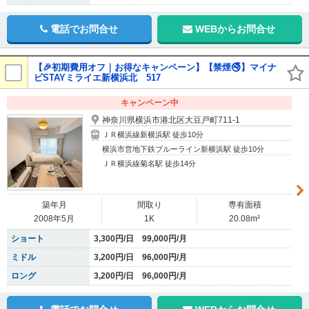
電話でお問合せ
WEBからお問合せ
【🎉初期費用オフ｜お得なキャンペーン】【禁煙🚭】マイナ
ビSTAYミライエ新横浜北 517
キャンペーン中
神奈川県横浜市港北区大豆戸町711-1
ＪＲ横浜線新横浜駅 徒歩10分
横浜市営地下鉄ブルーライン新横浜駅 徒歩10分
ＪＲ横浜線菊名駅 徒歩14分
築年月
間取り
専有面積
2008年5月
1K
20.08m²
ショート
3,300円/日 99,000円/月
ミドル
3,200円/日 96,000円/月
ロング
3,200円/日 96,000円/月