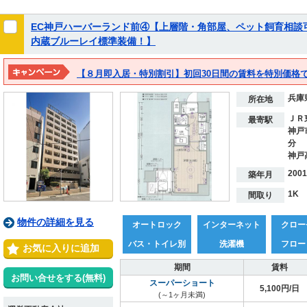
EC神戸ハーバーランド前④【上層階・角部屋、ペット飼育相談
内蔵ブルーレイ標準装備！】
【８月即入居・特別割引】初回30日間の賃料を特別価格
兵庫
所在地
ＪＲ
最寄駅
神戸
分
神戸
200
築年月
1K
間取り
物件の詳細を見る
オートロック
インターネット
クロー
バス・トイレ別
洗濯機
フロー
お気に入りに追加
期間
賃料
お問い合せをする(無料)
スーパーショート
5,100円/日
(～1ヶ月未満)