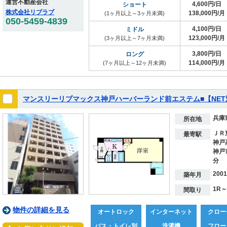
運営不動産会社
4,600円/日
ショート
株式会社リブラブ
138,000円/月
(1ヶ月以上～3ヶ月未満)
050-5459-4839
4,100円/日
ミドル
123,000円/月
(3ヶ月以上～7ヶ月未満)
3,800円/日
ロング
114,000円/月
(7ヶ月以上～12ヶ月未満)
マンスリーリブマックス神戸ハーバーランド前エステム■【NE
兵庫
所在地
ＪＲ
最寄駅
神戸
神戸
分
200
築年月
1R～
間取り
物件の詳細を見る
オートロック
インターネット
クロー
バス・トイレ別
洗濯機
フロー