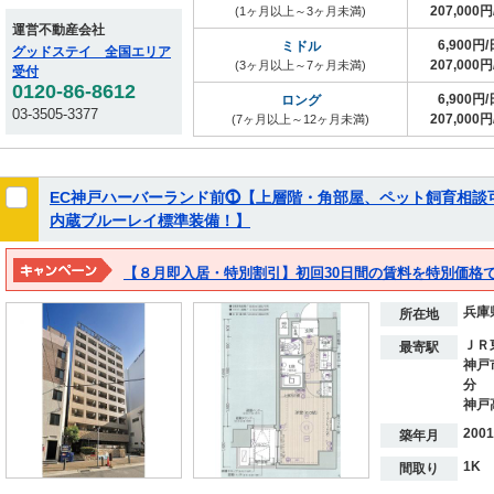
207,000円
(1ヶ月以上～3ヶ月未満)
運営不動産会社
6,900円/
ミドル
グッドステイ 全国エリア
207,000円
(3ヶ月以上～7ヶ月未満)
受付
0120-86-8612
6,900円/
ロング
03-3505-3377
207,000円
(7ヶ月以上～12ヶ月未満)
EC神戸ハーバーランド前⓵【上層階・角部屋、ペット飼育相談
内蔵ブルーレイ標準装備！】
【８月即入居・特別割引】初回30日間の賃料を特別価格
兵庫
所在地
ＪＲ
最寄駅
神戸
分
神戸
200
築年月
1K
間取り