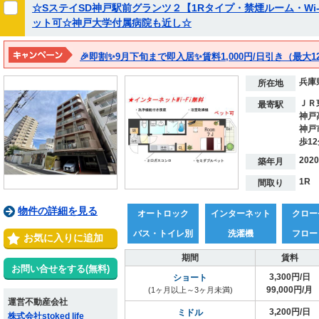
☆SステイSD神戸駅前グランツ２【1Rタイプ・禁煙ルーム・Wi-
ット可☆神戸大学付属病院も近し☆
🎉即割✨9月下旬まで即入居✨賃料1,000円/日引き（最大1
兵庫
所在地
ＪＲ
最寄駅
神戸
神戸
歩1
202
築年月
1R
間取り
物件の詳細を見る
オートロック
インターネット
クロー
バス・トイレ別
洗濯機
フロー
お気に入りに追加
期間
賃料
お問い合せをする(無料)
3,300円/日
ショート
99,000円/月
(1ヶ月以上～3ヶ月未満)
運営不動産会社
3,200円/日
ミドル
株式会社stoked life