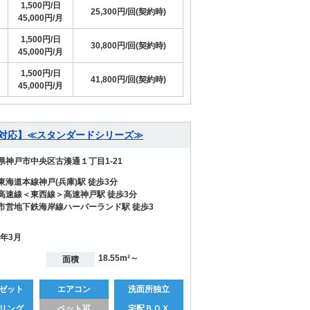
1,500円/日
25,300円/回(契約時)
45,000円/月
1,500円/日
30,800円/回(契約時)
45,000円/月
1,500円/日
41,800円/回(契約時)
45,000円/月
T対応】≪スタンダードシリーズ≫
県神戸市中央区古湊通１丁目1-21
東海道本線神戸(兵庫)駅 徒歩3分
高速線＜東西線＞高速神戸駅 徒歩3分
市営地下鉄海岸線ハーバーランド駅 徒歩3
1年3月
18.55m²～
面積
ゼット
エアコン
洗面所独立
リング
ペット可
宅配ＢＯＸ