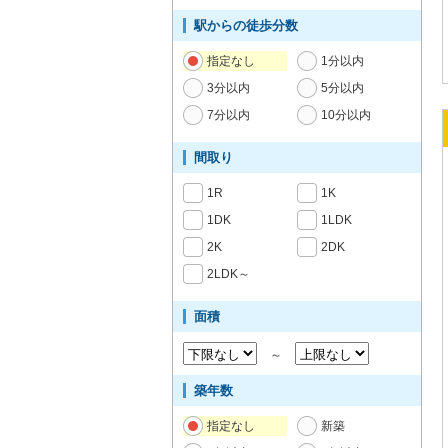
駅からの徒歩分数
指定なし
1分以内
3分以内
5分以内
7分以内
10分以内
間取り
1R
1K
1DK
1LDK
2K
2DK
2LDK～
面積
～
築年数
指定なし
新築