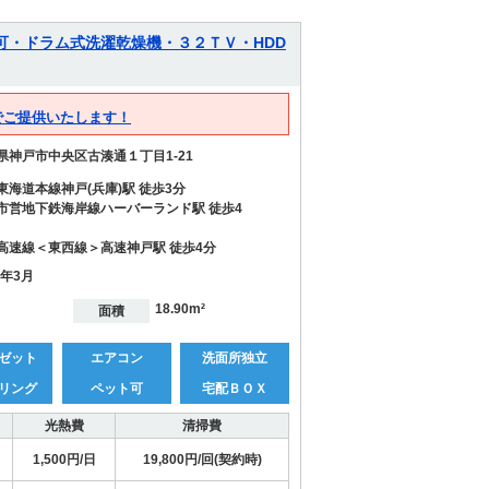
可・ドラム式洗濯乾燥機・３２ＴＶ・HDD
でご提供いたします！
県神戸市中央区古湊通１丁目1-21
東海道本線神戸(兵庫)駅 徒歩3分
市営地下鉄海岸線ハーバーランド駅 徒歩4
高速線＜東西線＞高速神戸駅 徒歩4分
1年3月
18.90m²
面積
ゼット
エアコン
洗面所独立
リング
ペット可
宅配ＢＯＸ
光熱費
清掃費
1,500円/日
19,800円/回(契約時)