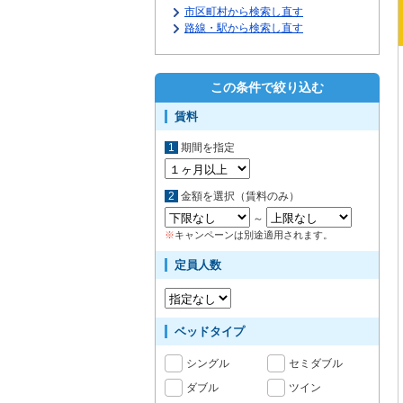
市区町村から検索し直す
路線・駅から検索し直す
この条件で絞り込む
賃料
1
期間を指定
2
金額を選択（賃料のみ）
～
※
キャンペーンは別途適用されます。
定員人数
ベッドタイプ
シングル
セミダブル
ダブル
ツイン