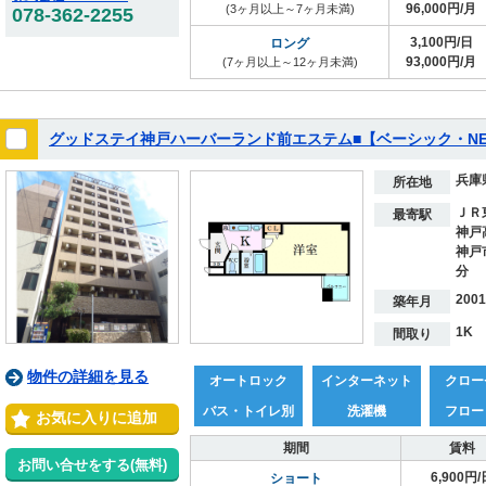
96,000円/月
(3ヶ月以上～7ヶ月未満)
078-362-2255
3,100円/日
ロング
93,000円/月
(7ヶ月以上～12ヶ月未満)
グッドステイ神戸ハーバーランド前エステム■【ベーシック・NE
兵庫
所在地
ＪＲ
最寄駅
神戸
神戸
分
200
築年月
1K
間取り
物件の詳細を見る
オートロック
インターネット
クロー
バス・トイレ別
洗濯機
フロー
お気に入りに追加
期間
賃料
お問い合せをする(無料)
6,900円/
ショート