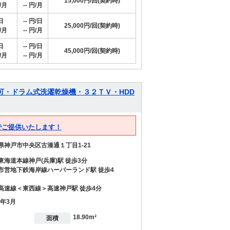
15,000円/回(契約時)
/月
-- 円/月
日
-- 円/日
25,000円/回(契約時)
/月
-- 円/月
日
-- 円/日
45,000円/回(契約時)
/月
-- 円/月
可・ドラム式洗濯乾燥機・３２ＴＶ・HDD
でご提供いたします！
県神戸市中央区古湊通１丁目1-21
東海道本線神戸(兵庫)駅 徒歩3分
市営地下鉄海岸線ハーバーランド駅 徒歩4
高速線＜東西線＞高速神戸駅 徒歩4分
1年3月
18.90m²
面積