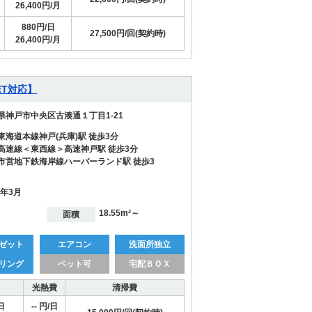
26,400円/月
880円/日
27,500円/回(契約時)
26,400円/月
T対応】
県神戸市中央区古湊通１丁目1-21
東海道本線神戸(兵庫)駅 徒歩3分
高速線＜東西線＞高速神戸駅 徒歩3分
市営地下鉄海岸線ハーバーランド駅 徒歩3
1年3月
18.55m²～
面積
ゼット
エアコン
洗面所独立
リング
ペット可
宅配ＢＯＸ
光熱費
清掃費
日
-- 円/日