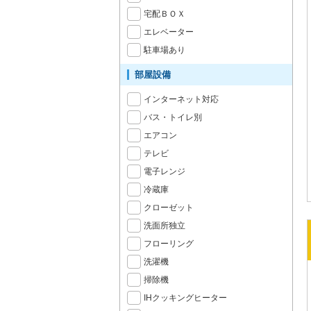
宅配ＢＯＸ
エレベーター
駐車場あり
部屋設備
インターネット対応
バス・トイレ別
エアコン
テレビ
電子レンジ
冷蔵庫
クローゼット
洗面所独立
フローリング
洗濯機
掃除機
IHクッキングヒーター