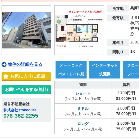
兵庫
所在地
ＪＲ
最寄駅
神戸
神戸
分
200
築年月
1K
間取り
物件の詳細を見る
オートロック
インターネット
クロー
バス・トイレ別
洗濯機
フロー
お気に入りに追加
期間
賃料
お問い合せをする(無料)
2,700円/日
ショート
81,000円/月
(1ヶ月以上～3ヶ月未満)
運営不動産会社
2,600円/日
ミドル
株式会社stoked life
78,000円/月
(3ヶ月以上～7ヶ月未満)
078-362-2255
2,500円/日
ロング
75,000円/月
(7ヶ月以上～12ヶ月未満)