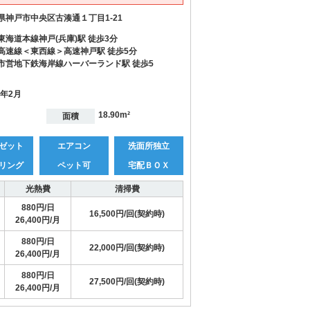
県神戸市中央区古湊通１丁目1-21
東海道本線神戸(兵庫)駅 徒歩3分
高速線＜東西線＞高速神戸駅 徒歩5分
市営地下鉄海岸線ハーバーランド駅 徒歩5
1年2月
18.90m²
面積
ゼット
エアコン
洗面所独立
リング
ペット可
宅配ＢＯＸ
光熱費
清掃費
880円/日
16,500円/回(契約時)
26,400円/月
880円/日
22,000円/回(契約時)
26,400円/月
880円/日
27,500円/回(契約時)
26,400円/月