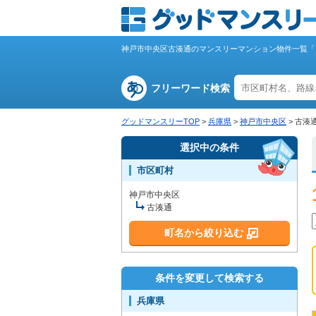
神戸市中央区古湊通のマンスリーマンション物件一覧「
フリーワード検索
グッドマンスリーTOP
>
兵庫県
>
神戸市中央区
>
古湊
選択中の条件
市区町村
神戸市中央区
古湊通
町名から絞り込む
条件を変更して検索する
兵庫県