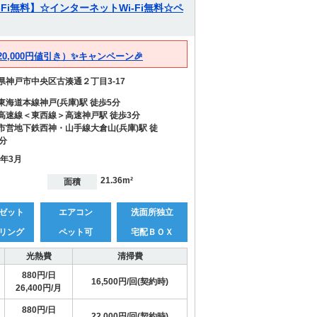
Fi無料】☆インターネットWi-Fi無料☆ペ
20,000円値引き）✨キャンペーン🎉
県神戸市中央区古湊通２丁目3-17
東海道本線神戸(兵庫)駅 徒歩5分
高速線＜東西線＞高速神戸駅 徒歩3分
市営地下鉄西神・山手線大倉山(兵庫)駅 徒
2分
0年3月
21.36m²
面積
ゼット
エアコン
洗面所独立
リング
ペット可
宅配ＢＯＸ
光熱費
清掃費
880円/日
16,500円/回(契約時)
26,400円/月
880円/日
22,000円/回(契約時)