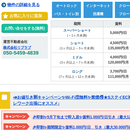
物件の詳細を見る
オートロック
インターネット
クロー
バス・トイレ別
洗濯機
フロー
お気に入りに追加
期間
賃料
お問い合せをする(無料)
スーパーショート
5,000円/日
(～1ヶ月未満)
運営不動産会社
4,500円/日
ショート
株式会社リブラブ
135,000円/月
(1ヶ月以上～3ヶ月未満)
050-5459-4839
4,000円/日
ミドル
120,000円/月
(3ヶ月以上～7ヶ月未満)
3,700円/日
ロング
111,000円/月
(7ヶ月以上～12ヶ月未満)
📣お値引き🈹キャンペーン✨Wi-Fi🛜無料✨禁煙🚭★Sステ
レワーク出張にオススメ♪
🎉即割✨9月下旬まで即入居✨賃料1,000円/日引き（最大1
🎉即割✨期間限定✨賃料1,000円/日 引き（最大30,000