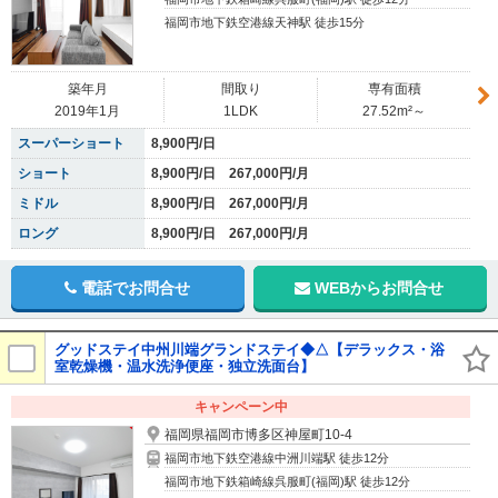
福岡市地下鉄空港線天神駅 徒歩15分
築年月
間取り
専有面積
2019年1月
1LDK
27.52m²～
スーパーショート
8,900円/日
ショート
8,900円/日 267,000円/月
ミドル
8,900円/日 267,000円/月
ロング
8,900円/日 267,000円/月
電話でお問合せ
WEBからお問合せ
グッドステイ中州川端グランドステイ◆△【デラックス・浴
室乾燥機・温水洗浄便座・独立洗面台】
キャンペーン中
福岡県福岡市博多区神屋町10-4
福岡市地下鉄空港線中洲川端駅 徒歩12分
福岡市地下鉄箱崎線呉服町(福岡)駅 徒歩12分