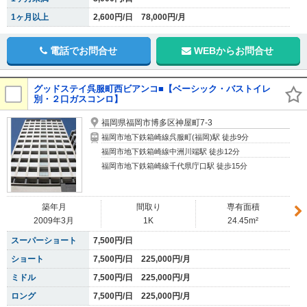
1ヶ月以上
2,600円/日 78,000円/月
電話でお問合せ
WEBからお問合せ
グッドステイ呉服町西ビアンコ■【ベーシック・バストイレ
別・２口ガスコンロ】
福岡県福岡市博多区神屋町7-3
福岡市地下鉄箱崎線呉服町(福岡)駅 徒歩9分
福岡市地下鉄箱崎線中洲川端駅 徒歩12分
福岡市地下鉄箱崎線千代県庁口駅 徒歩15分
築年月
間取り
専有面積
2009年3月
1K
24.45m²
スーパーショート
7,500円/日
ショート
7,500円/日 225,000円/月
ミドル
7,500円/日 225,000円/月
ロング
7,500円/日 225,000円/月