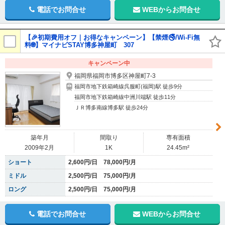
電話でお問合せ
WEBからお問合せ
【🎉初期費用オフ｜お得なキャンペーン】【禁煙🚭/Wi-Fi無
料🌐】マイナビSTAY博多神屋町 307
キャンペーン中
福岡県福岡市博多区神屋町7-3
福岡市地下鉄箱崎線呉服町(福岡)駅 徒歩9分
福岡市地下鉄箱崎線中洲川端駅 徒歩11分
ＪＲ博多南線博多駅 徒歩24分
築年月
間取り
専有面積
2009年2月
1K
24.45m²
ショート
2,600円/日 78,000円/月
ミドル
2,500円/日 75,000円/月
ロング
2,500円/日 75,000円/月
電話でお問合せ
WEBからお問合せ