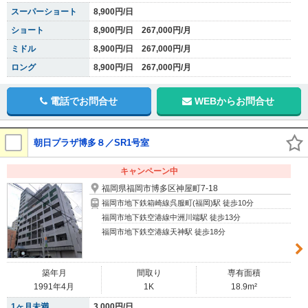
スーパーショート
8,900円/日
ショート
8,900円/日 267,000円/月
ミドル
8,900円/日 267,000円/月
ロング
8,900円/日 267,000円/月
電話でお問合せ
WEBからお問合せ
朝日プラザ博多８／SR1号室
キャンペーン中
福岡県福岡市博多区神屋町7-18
福岡市地下鉄箱崎線呉服町(福岡)駅 徒歩10分
福岡市地下鉄空港線中洲川端駅 徒歩13分
福岡市地下鉄空港線天神駅 徒歩18分
築年月
間取り
専有面積
1991年4月
1K
18.9m²
1ヶ月未満
3,000円/日