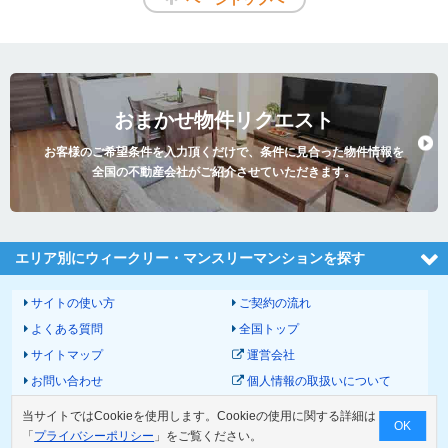
おまかせ物件リクエスト
お客様のご希望条件を入力頂くだけで、条件に見合った物件情報を
全国の不動産会社がご紹介させていただきます。
エリア別にウィークリー・マンスリーマンションを探す
サイトの使い方
ご契約の流れ
よくある質問
全国トップ
サイトマップ
運営会社
お問い合わせ
個人情報の取扱いについて
サイトポリシー
利用規約
当サイトではCookieを使用します。Cookieの使用に関する詳細は
OK
物件掲載に関して
「
プライバシーポリシー
」をご覧ください。