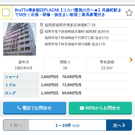
BraTTo博多朝日PLAZA8【コスパ重視の方へ🔥】呉服町駅ま
で10分｜出張・研修・仮住まい歓迎｜家具家電付き
福岡県福岡市博多区神屋町7-18
福岡市地下鉄箱崎線呉服町(福岡)駅 徒歩5分
福岡市地下鉄箱崎線千代県庁口駅 徒歩17分
福岡市地下鉄空港線中洲川端駅 徒歩17分
築年月
間取り
専有面積
1991年4月
1K
22.5m²
ショート
2,600円/日 78,000円/月
ミドル
2,450円/日 73,500円/月
ロング
2,300円/日 69,000円/月
電話でお問合せ
WEBからお問合せ
前へ
1～10件
次へ
/21件