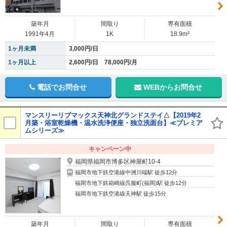
築年月
間取り
専有面積
1991年4月
1K
18.9m²
1ヶ月未満
3,000円/日
1ヶ月以上
2,600円/日 78,000円/月
電話でお問合せ
WEBからお問合せ
マンスリーリブマックス天神北グランドステイ△【2019年2
月築・浴室乾燥機・温水洗浄便座・独立洗面台】≪プレミア
ムシリーズ≫
キャンペーン中
福岡県福岡市博多区神屋町10-4
福岡市地下鉄空港線中洲川端駅 徒歩12分
福岡市地下鉄箱崎線呉服町(福岡)駅 徒歩12分
福岡市地下鉄空港線天神駅 徒歩15分
築年月
間取り
専有面積