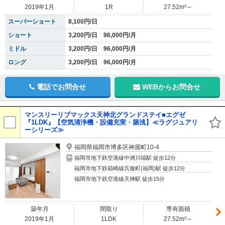
2019年1月
1R
27.52m²～
スーパーショート
8,100円/日
ショート
3,200円/日 96,000円/月
ミドル
3,200円/日 96,000円/月
ロング
3,200円/日 96,000円/月
電話でお問合せ
WEBからお問合せ
マンスリーリブマックス天神北グランドステイ■エグゼ
『1LDK』【空気清浄機・設備充実・築浅】≪ラグジュアリ
ーシリーズ≫
福岡県福岡市博多区神屋町10-4
福岡市地下鉄空港線中洲川端駅 徒歩12分
福岡市地下鉄箱崎線呉服町(福岡)駅 徒歩12分
福岡市地下鉄空港線天神駅 徒歩15分
築年月
間取り
専有面積
2019年1月
1LDK
27.52m²～