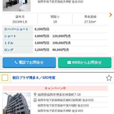
福岡市地下鉄空港線天神駅 徒歩15分
築年月
間取り
専有面積
2019年1月
1R
27.52m²
スーパーショート
8,100円/日
ショート
4,000円/日 120,000円/月
ミドル
3,600円/日 108,000円/月
ロング
3,200円/日 96,000円/月
電話でお問合せ
WEBからお問合せ
朝日プラザ博多８／SR3号室
キャンペーン中
福岡県福岡市博多区神屋町7-18
福岡市地下鉄箱崎線呉服町(福岡)駅 徒歩10分
福岡市地下鉄空港線中洲川端駅 徒歩13分
福岡市地下鉄空港線天神駅 徒歩18分