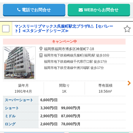
電話でお問合せ
WEBからお問合せ
マンスリーリブマックス呉服町駅北プラザ8△【セパレー
ト】≪スタンダードシリーズ≫
キャンペーン中
福岡県福岡市博多区神屋町7-18
福岡市地下鉄箱崎線呉服町(福岡)駅 徒歩10分
福岡市地下鉄箱崎線千代県庁口駅 徒歩17分
福岡市地下鉄空港線中洲川端駅 徒歩17分
築年月
間取り
専有面積
1991年4月
1K
18.56m²
スーパーショート
6,600円/日
ショート
3,300円/日 99,000円/月
ミドル
2,900円/日 87,000円/月
ロング
2,600円/日 78,000円/月