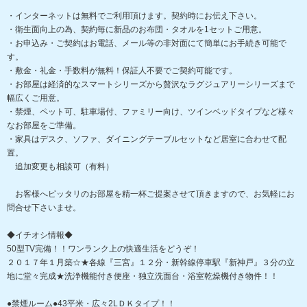
・インターネットは無料でご利用頂けます。契約時にお伝え下さい。
・衛生面向上の為、契約毎に新品のお布団・タオルを1セットご用意。
・お申込み・ご契約はお電話、メール等の非対面にて簡単にお手続き可能で
す。
・敷金・礼金・手数料が無料！保証人不要でご契約可能です。
・お部屋は経済的なスマートシリーズから贅沢なラグジュアリーシリーズまで
幅広くご用意。
・禁煙、ペット可、駐車場付、ファミリー向け、ツインベッドタイプなど様々
なお部屋をご準備。
・家具はデスク、ソファ、ダイニングテーブルセットなど居室に合わせて配
置。
追加変更も相談可（有料）
お客様へピッタリのお部屋を精一杯ご提案させて頂きますので、お気軽にお
問合せ下さいませ。
◆イチオシ情報◆
50型TV完備！！ワンランク上の快適生活をどうぞ！
２０１７年１月築☆★各線『三宮』１２分・新幹線停車駅『新神戸』３分の立
地に堂々完成★洗浄機能付き便座・独立洗面台・浴室乾燥機付き物件！！
●禁煙ルーム●43平米・広々2LＤＫタイプ！！