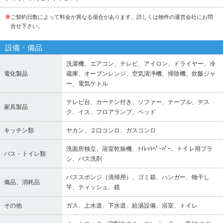
※
ご契約日数によって料金が異なる場合があります。詳しくは物件の運営会社にお問
合せ下さい。
設備・備品
洗濯機、エアコン、テレビ、アイロン、ドライヤー、冷
電化製品
蔵庫、オーブンレンジ、空気清浄機、掃除機、炊飯ジャ
ー、電気ケトル
テレビ台、カーテン付き、ソファー、テーブル、デス
家具製品
ク、イス、フロアランプ、ベッド
キッチン類
ヤカン、２口コンロ、ガスコンロ
洗面所独立、浴室乾燥機、ﾄｲﾚｯﾄﾍﾟｰﾊﾟｰ、トイレ用ブラ
バス・トイレ類
シ、バス洗剤
バススポンジ（清掃用）、ゴミ箱、ハンガー、物干し
備品、消耗品
竿、ティッシュ、鏡
その他
ガス、上水道、下水道、給湯設備、浴室、トイレ