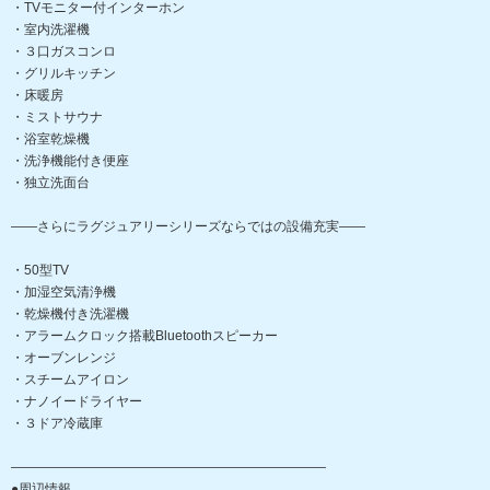
・TVモニター付インターホン
・室内洗濯機
・３口ガスコンロ
・グリルキッチン
・床暖房
・ミストサウナ
・浴室乾燥機
・洗浄機能付き便座
・独立洗面台
――さらにラグジュアリーシリーズならではの設備充実――
・50型TV
・加湿空気清浄機
・乾燥機付き洗濯機
・アラームクロック搭載Bluetoothスピーカー
・オーブンレンジ
・スチームアイロン
・ナノイードライヤー
・３ドア冷蔵庫
――――――――――――――――――――――――
●周辺情報