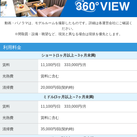
動画・パノラマは、モデルルームを撮影したものです。詳細は各運営会社にご確認く
ださい。
※
間取図・設備・眺望など、現況と異なる場合は現状を優先とします。
利用料金
ショート
(1ヶ月以上～3ヶ月未満)
賃料
11,100円/日 333,000円/月
光熱費
賃料に含む
清掃費
20,000円/回(契約時)
ミドル
(3ヶ月以上～7ヶ月未満)
賃料
11,100円/日 333,000円/月
光熱費
賃料に含む
清掃費
35,000円/回(契約時)