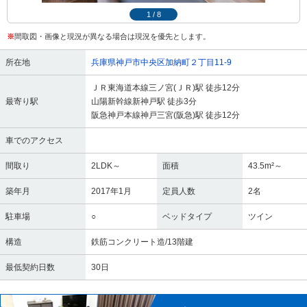
1
/
8
※
間取図・画像と現況が異なる場合は現況を優先とします。
所在地
兵庫県神戸市中央区加納町２丁目11-9
ＪＲ東海道本線三ノ宮(ＪＲ)駅 徒歩12分
最寄り駅
山陽新幹線新神戸駅 徒歩3分
阪急神戸本線神戸三宮(阪急)駅 徒歩12分
車でのアクセス
間取り
2LDK～
面積
43.5m²～
築年月
2017年1月
定員人数
2名
駐車場
○
ベッドタイプ
ツイン
構造
鉄筋コンクリート造/13階建
最低契約日数
30日