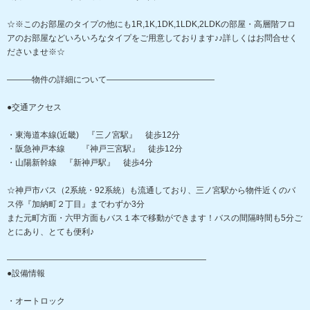
☆※このお部屋のタイプの他にも1R,1K,1DK,1LDK,2LDKの部屋・高層階フロ
アのお部屋などいろいろなタイプをご用意しております♪♪詳しくはお問合せく
ださいませ※☆
―――物件の詳細について―――――――――――――
●交通アクセス
・東海道本線(近畿) 『三ノ宮駅』 徒歩12分
・阪急神戸本線 『神戸三宮駅』 徒歩12分
・山陽新幹線 『新神戸駅』 徒歩4分
☆神戸市バス（2系統・92系統）も流通しており、三ノ宮駅から物件近くのバ
ス停『加納町２丁目』までわずか3分
また元町方面・六甲方面もバス１本で移動ができます！バスの間隔時間も5分ご
とにあり、とても便利♪
――――――――――――――――――――――――
●設備情報
・オートロック