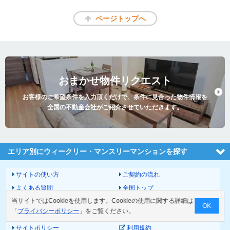
ページトップへ
おまかせ物件リクエスト
お客様のご希望条件を入力頂くだけで、条件に見合った物件情報を
全国の不動産会社がご紹介させていただきます。
エリア別にウィークリー・マンスリーマンションを探す
サイトの使い方
ご契約の流れ
よくある質問
全国トップ
当サイトではCookieを使用します。Cookieの使用に関する詳細は
サイトマップ
運営会社
OK
「
プライバシーポリシー
」をご覧ください。
お問い合わせ
個人情報の取扱いについて
サイトポリシー
利用規約