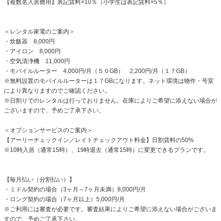
【複数名入居費用】表記賃料×10％（小学生は表記賃料×5％）
＜レンタル家電のご案内＞
・炊飯器 8,000円
・アイロン 8,000円
・空気清浄機 11,000円
・モバイルルーター 4,000円/月（５０GB） 2,200円/月（１７GB）
※無料設置のモバイルルーターは１７GBになります。ネット環境は物件・号室
により異なりますのでご確認ください。
※日割りでのレンタルは行っておりません。在庫によりご希望に添えない場合が
ございますので、予めご了承下さい。
＜オプションサービスのご案内＞
【アーリーチェックイン／レイトチェックアウト料金】日割賃料の50%
※10時入居（通常15時）、19時退去（通常15時）に変更できるプランです。
【毎月払い（分割払い）】
・ミドル契約の場合（3ヶ月～7ヶ月未満）8,000円/月
・ロング契約の場合（7ヶ月以上）5,000円/月
※ご利用には審査が必要です。審査結果によりご希望に添えない場合がございま
すので、予めご了承下さい。