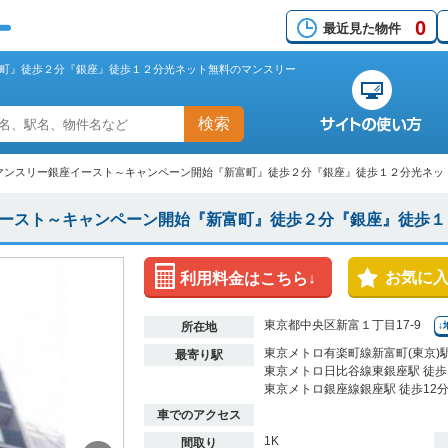
0
最近見た物件
町』徒歩２分『銀座』徒歩１２分光ネット無料のマンスリー
検索
マンスリー銀座イースト～キャンペーン開始『新富町』徒歩２分『銀座』徒歩１２分光ネッ
ースト～キャンペーン開始『新富町』徒歩２分『銀座』徒歩１
お気に
利用料金はこちら↓
東京都中央区新富１丁目17-9
所在地
↓
東京メトロ有楽町線新富町(東京)駅
最寄り駅
東京メトロ日比谷線東銀座駅 徒歩
東京メトロ銀座線銀座駅 徒歩12
車でのアクセス
1K
間取り