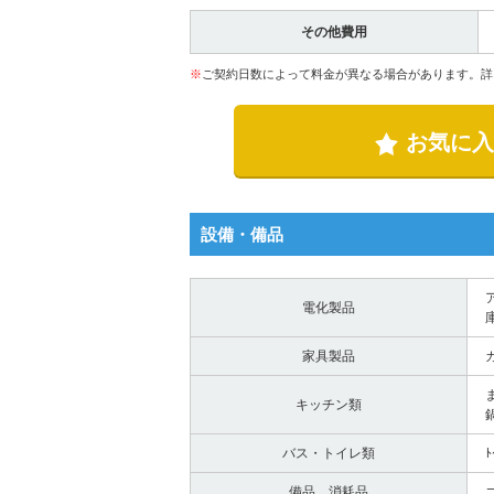
その他費用
※
ご契約日数によって料金が異なる場合があります。詳
お気に入
設備・備品
電化製品
家具製品
キッチン類
バス・トイレ類
備品、消耗品