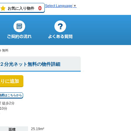
Select Language
▼
0
お気に入り物件
ト無料
２分光ネット無料の物件詳細
入りに追加
地図はこちらから
 徒歩2分
10分
分
25.19m²
面積