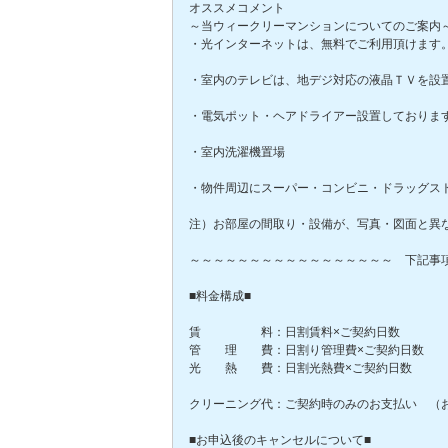
オススメコメント
～当ウィークリーマンションについてのご案
・光インターネットは、無料でご利用頂けます
・室内のテレビは、地デジ対応の液晶ＴＶを設
・電気ポット・ヘアドライアー設置しておりま
・室内洗濯機置場
・物件周辺にスーパー・コンビニ・ドラッグス
注）お部屋の間取り・設備が、写真・図面と異
～～～～～～～～～～～～～～～～～ 下記事
■料金構成■
賃 料：日割賃料×ご契約日数
管 理 費：日割り管理費×ご契約日数
光 熱 費：日割光熱費×ご契約日数
クリーニング代：ご契約時のみのお支払い （
■お申込後のキャンセルについて■