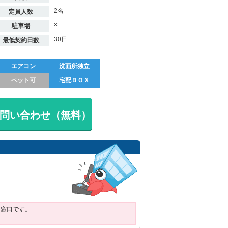
2名
定員人数
×
駐車場
30日
最低契約日数
エアコン
洗面所独立
ペット可
宅配ＢＯＸ
問い合わせ（無料）
用窓口です。