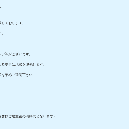
内～
。
置しております。
す。
トア等がございます。
なる場合は現状を優先します。
項を予めご確認下さい ～～～～～～～～～～～～～～～～～
お客様ご退室後の清掃代となります）