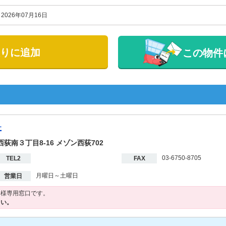
2026年07月16日
りに追加
この物件
社
西荻南３丁目8-16 メゾン西荻702
03-6750-8705
TEL2
FAX
月曜日～土曜日
営業日
客様専用窓口です。
さい。