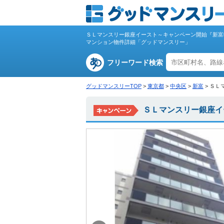
ＳＬマンスリー銀座イースト～キャンペーン開始『新富
マンション物件詳細「グッドマンスリー」
フリーワード検索
グッドマンスリーTOP
>
東京都
>
中央区
>
新富
>
ＳＬ
ＳＬマンスリー銀座イ