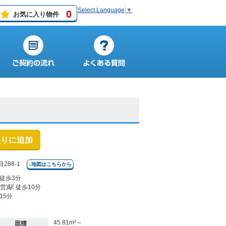
Select Language
▼
0
お気に入り物件
入りに追加
88-1
↓地図はこちらから
徒歩3分
)駅 徒歩10分
15分
45.81m²～
面積