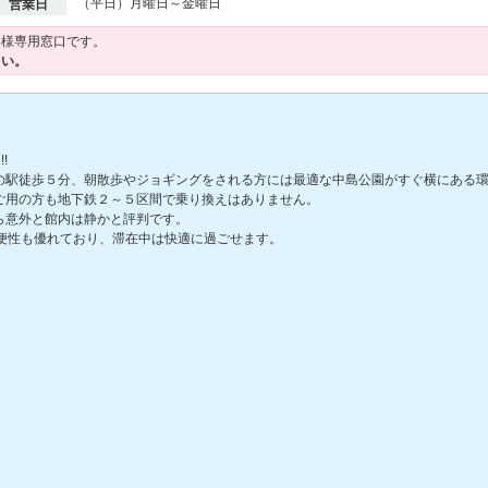
（平日）月曜日～金曜日
営業日
客様専用窓口です。
さい。
!
の駅徒歩５分、朝散歩やジョギングをされる方には最適な中島公園がすぐ横にある
ご用の方も地下鉄２～５区間で乗り換えはありません。
ら意外と館内は静かと評判です。
便性も優れており、滞在中は快適に過ごせます。