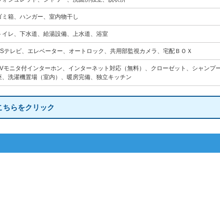
ゴミ箱、ハンガー、室内物干し
トイレ、下水道、給湯設備、上水道、浴室
BSテレビ、エレベーター、オートロック、共用部監視カメラ、宅配ＢＯＸ
TVモニタ付インターホン、インターネット対応（無料）、クローゼット、シャンプ
座、洗濯機置場（室内）、暖房完備、独立キッチン
こちらをクリック