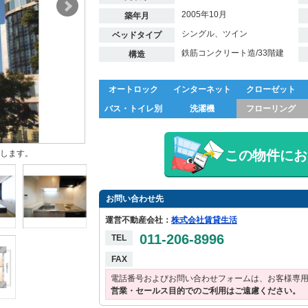
2005年10月
築年月
シングル、ツイン
ベッドタイプ
鉄筋コンクリート造/33階建
構造
オートロック
インターネット
クローゼット
バス・トイレ別
洗濯機
フローリング
この物件にお
します。
お問い合わせ先
運営不動産会社：
株式会社賃貸生活
011-206-8996
TEL
FAX
電話番号およびお問い合わせフォームは、お客様専
営業・セールス目的でのご利用はご遠慮ください。