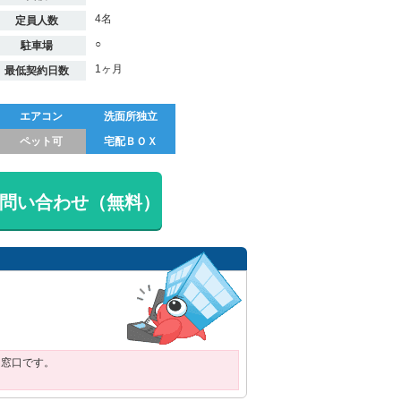
4名
定員人数
○
駐車場
1ヶ月
最低契約日数
エアコン
洗面所独立
ペット可
宅配ＢＯＸ
問い合わせ（無料）
用窓口です。