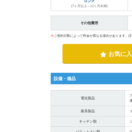
ロング
(7ヶ月以上～12ヶ月未満)
その他費用
※
ご契約日数によって料金が異なる場合があります。詳
お気に入
設備・備品
電化製品
家具製品
キッチン類
バス・トイレ類