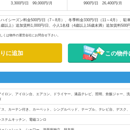
3,300円/日 99,000円/月
990円/日 26,400円/月
ハイシーズン料金500円/日（7～8月）、冬季料金330円/日（11～4月）、駐
歳以上）追加賃料1,000円/日、小人1名様（4歳以上16歳未満）追加賃料500
しくは物件の運営会社にお問合せ下さい。
りに追加
この物件
アイロン、アイロン台、エアコン、ドライヤー、液晶テレビ、照明、炊飯ジャー、洗
庫
イス、カーテン付き、カーペット、シングルベッド、テーブル、テレビ台、デスク、
システムキッチン、電磁コンロ
ウォシュレット、シャワー、洗面所独立、脱衣所