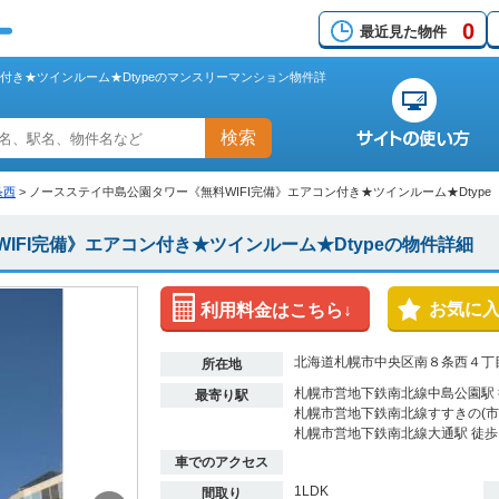
0
最近見た物件
付き★ツインルーム★Dtypeのマンスリーマンション物件詳
検索
条西
>
ノースステイ中島公園タワー《無料WIFI完備》エアコン付き★ツインルーム★Dtype
IFI完備》エアコン付き★ツインルーム★Dtypeの物件詳細
お気に
利用料金はこちら↓
北海道札幌市中央区南８条西４丁目2
所在地
札幌市営地下鉄南北線中島公園駅 
最寄り駅
札幌市営地下鉄南北線すすきの(市営
札幌市営地下鉄南北線大通駅 徒歩
車でのアクセス
1LDK
間取り