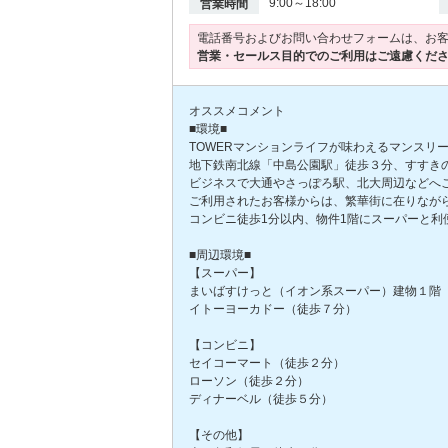
9:00～18:00
営業時間
電話番号およびお問い合わせフォームは、お
営業・セールス目的でのご利用はご遠慮くだ
オススメコメント
■環境■
TOWERマンションライフが味わえるマンスリー!
地下鉄南北線「中島公園駅」徒歩３分、すすき
ビジネスで大通やさっぽろ駅、北大周辺などへ
ご利用されたお客様からは、繁華街に在りなが
コンビニ徒歩1分以内、物件1階にスーパーと利
■周辺環境■
【スーパー】
まいばすけっと（イオン系スーパー）建物１階
イトーヨーカドー（徒歩７分）
【コンビニ】
セイコーマート（徒歩２分）
ローソン（徒歩２分）
ディナーベル（徒歩５分）
【その他】