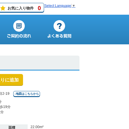
Select Language
▼
0
お気に入り物件
入りに追加
2-19
↓地図はこちらから
分
歩19分
9分
22.00m²
面積