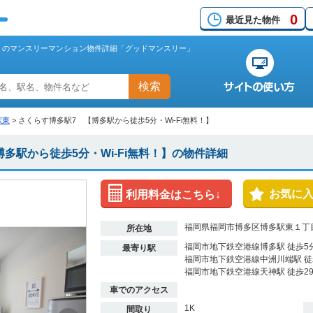
0
最近見た物件
料！】のマンスリーマンション物件詳細「グッドマンスリー」
検索
駅東
>
さくらす博多駅7 【博多駅から徒歩5分・Wi-Fi無料！】
多駅から徒歩5分・Wi-Fi無料！】の物件詳細
お気に
利用料金はこちら↓
福岡県福岡市博多区博多駅東１丁目
所在地
福岡市地下鉄空港線博多駅 徒歩5
最寄り駅
福岡市地下鉄空港線中洲川端駅 徒
福岡市地下鉄空港線天神駅 徒歩2
車でのアクセス
1K
間取り