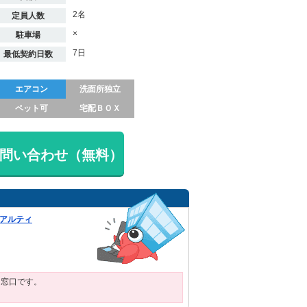
2名
定員人数
×
駐車場
7日
最低契約日数
エアコン
洗面所独立
ペット可
宅配ＢＯＸ
問い合わせ（無料）
リアルティ
用窓口です。