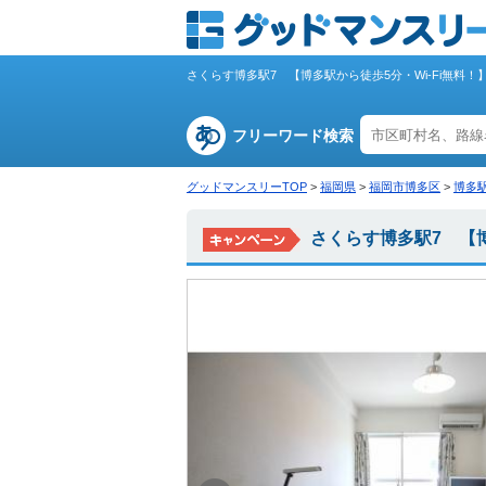
さくらす博多駅7 【博多駅から徒歩5分・Wi-Fi無
フリーワード検索
グッドマンスリーTOP
>
福岡県
>
福岡市博多区
>
博多
さくらす博多駅7 【博