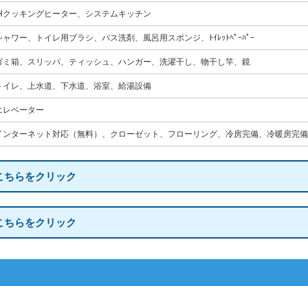
IHクッキングヒーター、システムキッチン
シャワー、トイレ用ブラシ、バス洗剤、風呂用スポンジ、ﾄｲﾚｯﾄﾍﾟｰﾊﾟｰ
ゴミ箱、スリッパ、ティッシュ、ハンガー、洗濯干し、物干し竿、鏡
トイレ、上水道、下水道、浴室、給湯設備
エレベーター
インターネット対応（無料）、クローゼット、フローリング、冷房完備、冷暖房完備
こちらをクリック
こちらをクリック