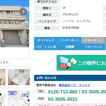
車でのアクセス
1K
間取り
2012年12月
築年月
シングル、セミダブル
ベッドタイプ
鉄骨造/9階建
構造
オートロック
インターネット
クローゼット
バス・トイレ別
洗濯機
フローリング
この物件にお
します。
お問い合わせ先
運営不動産会社：
株式会社リブ・マックス
0120-713-860 / 03-3505-3
TEL
03-3505-3031
FAX