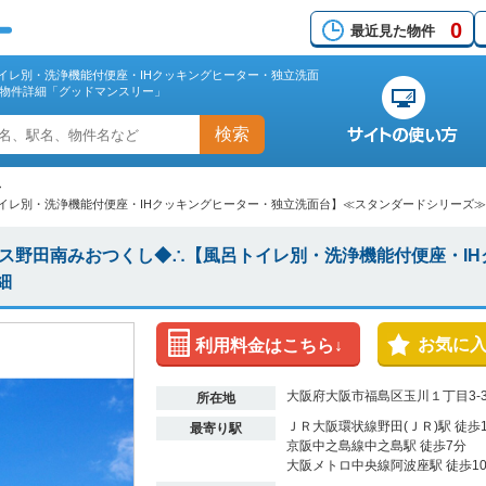
0
最近見た物件
イレ別・洗浄機能付便座・IHクッキングヒーター・独立洗面
物件詳細「グッドマンスリー」
検索
>
イレ別・洗浄機能付便座・IHクッキングヒーター・独立洗面台】≪スタンダードシリーズ≫
ス野田南みおつくし◆∴【風呂トイレ別・洗浄機能付便座・IH
細
お気に
利用料金はこちら↓
大阪府大阪市福島区玉川１丁目3-
所在地
ＪＲ大阪環状線野田(ＪＲ)駅 徒歩
最寄り駅
京阪中之島線中之島駅 徒歩7分
大阪メトロ中央線阿波座駅 徒歩1