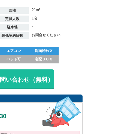
21m²
面積
1名
定員人数
×
駐車場
お問合せください
最低契約日数
エアコン
洗面所独立
ペット可
宅配ＢＯＸ
問い合わせ（無料）
030