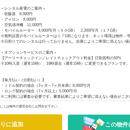
＜レンタル家電のご案内＞
・炊飯器 8,000円
・アイロン 8,000円
・空気清浄機 11,000円
・モバイルルーター 4,000円/月（５０GB） 2,200円/月（１７GB）
※無料設置のモバイルルーターは１７GBになります。ネット環境は物件・
※日割りでのレンタルは行っておりません。在庫によりご希望に添えない場
＜オプションサービスのご案内＞
【アーリーチェックイン／レイトチェックアウト料金】日割賃料の50%
※10時入居（通常15時）、19時退去（通常15時）に変更できるプランです。
【毎月払い（分割払い）】
・ミドル契約の場合（3ヶ月～7ヶ月未満）8,000円/月
・ロング契約の場合（7ヶ月以上）5,000円/月
※ご利用には審査が必要です。審査結果によりご希望に添えない場合がござ
しくは物件の運営会社にお問合せ下さい。
りに追加
この物件