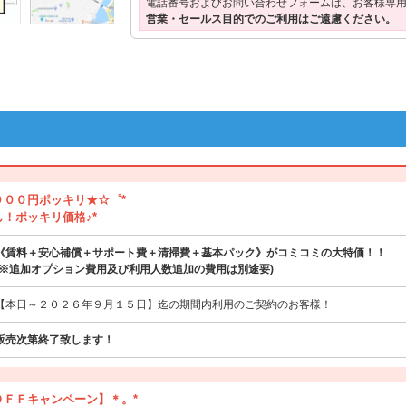
電話番号およびお問い合わせフォームは、お客様専
営業・セールス目的でのご利用はご遠慮ください。
９００円ポッキリ★☆゜*
し！ポッキリ価格♪*
《賃料＋安心補償＋サポート費＋清掃費＋基本パック》がコミコミの大特価！！
(※追加オプション費用及び利用人数追加の費用は別途要)
【本日～２０２６年９月１５日】迄の期間内利用のご契約のお客様！
販売次第終了致します！
ＯＦＦキャンペーン】＊。*