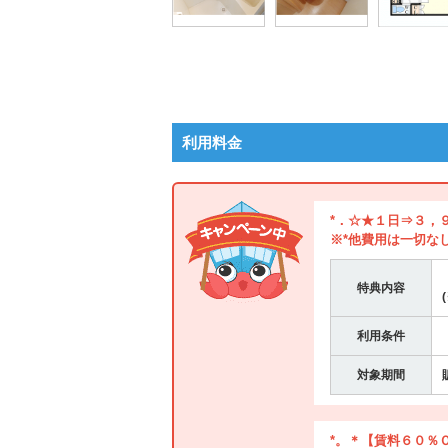
利用料金
*．☆★１日⇒３，
※*他費用は一切な
特典内容
利用条件
対象期間
*。＊【賃料６０％