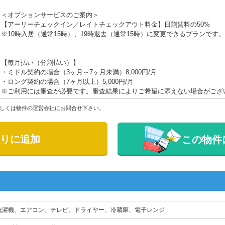
＜オプションサービスのご案内＞
【アーリーチェックイン／レイトチェックアウト料金】日割賃料の50%
※10時入居（通常15時）、19時退去（通常15時）に変更できるプランです。
【毎月払い（分割払い）】
・ミドル契約の場合（3ヶ月～7ヶ月未満）8,000円/月
・ロング契約の場合（7ヶ月以上）5,000円/月
※ご利用には審査が必要です。審査結果によりご希望に添えない場合がござ
しくは物件の運営会社にお問合せ下さい。
りに追加
この物件
洗濯機、エアコン、テレビ、ドライヤー、冷蔵庫、電子レンジ