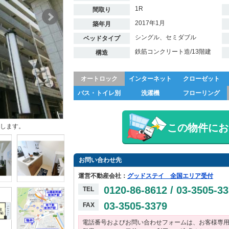
1R
間取り
2017年1月
築年月
シングル、セミダブル
ベッドタイプ
鉄筋コンクリート造/13階建
構造
オートロック
インターネット
クローゼット
バス・トイレ別
洗濯機
フローリング
この物件にお
します。
お問い合わせ先
運営不動産会社：
グッドステイ 全国エリア受付
0120-86-8612 / 03-3505-3
TEL
03-3505-3379
FAX
電話番号およびお問い合わせフォームは、お客様専