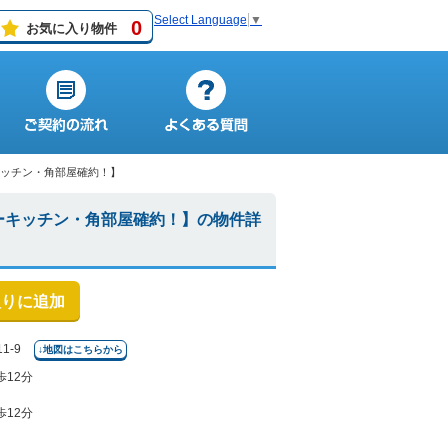
Select Language
▼
0
お気に入り物件
キッチン・角部屋確約！】
ーキッチン・角部屋確約！】の物件詳
入りに追加
1-9
↓地図はこちらから
歩12分
歩12分