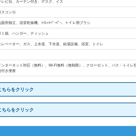
テレビ台、カーテン付き、デスク、イス
ガスコンロ
洗面所独立、浴室乾燥機、ﾄｲﾚｯﾄﾍﾟｰﾊﾟｰ、トイレ用ブラシ
ゴミ箱、ハンガー、ティッシュ
エレベーター、ガス、上水道、下水道、給湯設備、浴室、トイレ
インターネット対応（無料）、Wi-Fi無料（無制限）、クローゼット、バス・トイ
能付き便座
こちらをクリック
こちらをクリック