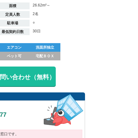
26.62m²～
面積
2名
定員人数
○
駐車場
30日
最低契約日数
エアコン
洗面所独立
ペット可
宅配ＢＯＸ
問い合わせ（無料）
377
用窓口です。