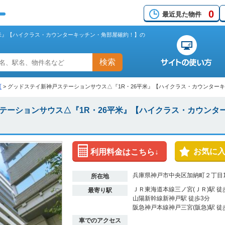
0
最近見た物件
平米』【ハイクラス・カウンターキッチン・角部屋確約！】の
検索
町
>
グッドステイ新神戸ステーションサウス△『1R・26平米』【ハイクラス・カウンター
テーションサウス△『1R・26平米』【ハイクラス・カウンタ
お気に
利用料金はこちら↓
兵庫県神戸市中央区加納町２丁目1
所在地
ＪＲ東海道本線三ノ宮(ＪＲ)駅 徒
最寄り駅
山陽新幹線新神戸駅 徒歩3分
阪急神戸本線神戸三宮(阪急)駅 徒
車でのアクセス