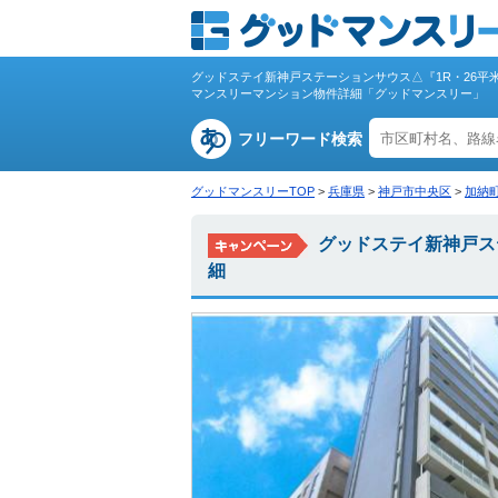
グッドステイ新神戸ステーションサウス△『1R・26
マンスリーマンション物件詳細「グッドマンスリー」
フリーワード検索
グッドマンスリーTOP
>
兵庫県
>
神戸市中央区
>
加納
グッドステイ新神戸ス
細