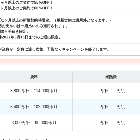
3ヶ月以上のご契約で55％OFF！
6ヶ月以上のご契約で60％OFF！
①1ヶ月以上の新規契約時限定。（更新契約は適用外となります。）
②お支払いは一括払いのみ適用されます。
③8月手続き限定。
④2027年3月15日までのご退出限定。
申込数が一定数に達し次第、予告なくキャンペーンを終了します。
賃料
光熱費
3,800円/日 114,000円/月
-- 円/日 -- 円/月
3,400円/日 102,000円/月
-- 円/日 -- 円/月
3,000円/日 90,000円/月
-- 円/日 -- 円/月