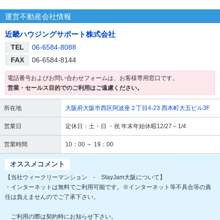
運営不動産会社情報
近畿ハウジングサポート株式会社
TEL
06-6584-8088
FAX
06-6584-8144
電話番号およびお問い合わせフォームは、お客様専用窓口です。
営業・セールス目的でのご利用はご遠慮ください。
所在地
大阪府大阪市西区阿波座２丁目4-23 西本町大五ビル3F
営業日
定休日：土・日 ・祝 年末年始休暇12/27～1/4
営業時間
10：00 ～ 19：00
オススメコメント
【当社ウィークリーマンション - StayJam大阪について】
・インターネットは無料でご利用可能です。※インターネット等不具合等の責
任は負えませんのでご了承下さい。
ご利用の際は契約時にお知らせ下さい。