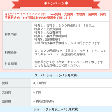
キャンペーン中
今だけ！コミコミ３３００円/日 ♠♠♠賃料・光熱費・管理費・清掃費・契約
手数料含め ♠♠♠7日以上その他費用全て無し！！
特典１：賃料３，３００円/日/１名 7日以上
特典２：光熱費無料
特典３：共益費無料
特典内容
特典４：事務手数料無料
特典5：清掃費無料
※延長時は事務手数料５，５００円がかかります。
３，３００円/日/１名 7日以上 今だけ！すべてコミ
利用条件
コミキャンペーン 新規契約のお客様。
お部屋がなくなり次第、キャンペーン終了致します。
対象期間
こちらもお気軽にご相談ください。
スーパーショート
(～1ヶ月未満)
賃料
3,300円/日
光熱費
-- 円/日
清掃費
-- 円/回(契約時)
ショート
(1ヶ月以上～3ヶ月未満)