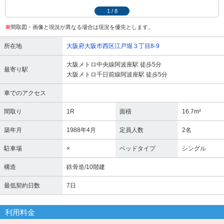
1
/
8
※
間取図・画像と現況が異なる場合は現況を優先とします。
所在地
大阪府大阪市西区江戸堀３丁目8-9
大阪メトロ中央線阿波座駅 徒歩5分
最寄り駅
大阪メトロ千日前線阿波座駅 徒歩5分
車でのアクセス
間取り
1R
面積
16.7m²
築年月
1988年4月
定員人数
2名
駐車場
×
ベッドタイプ
シングル
構造
鉄骨造/10階建
最低契約日数
7日
利用料金