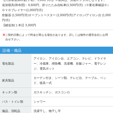
【入居者追加料金(１名)：1,000円/日】※寝具は、別途レンタルとなります。
追加寝具(和布団)：6,600円、折りたたみ自転車(1,500円/月)（※要在庫確認※）
ＤＶＤプレイヤー(1,000円/月)
炊飯器 (1,500円/月)オーブントースター (1,000円/月)アイロン/アイロン台 (1,000
円/月)
【鍵追加(１本)】3,300円
※
ご契約日数によって料金が異なる場合があります。詳しくは物件の運営会社にお問
合せ下さい。
設備・備品
アイロン、アイロン台、エアコン、テレビ、ドライヤ
電化製品
ー、冷蔵庫、掃除機、洗濯機、炊飯ジャー、電子レン
ジ、電気ポット
カーテン付き、シーツ類、テレビ台、テーブル、ベッ
家具製品
ド、寝具一式
キッチン類
ガスキッチン、ガスコンロ
バス・トイレ類
シャワー
備品、消耗品
洗濯干し、物干し竿