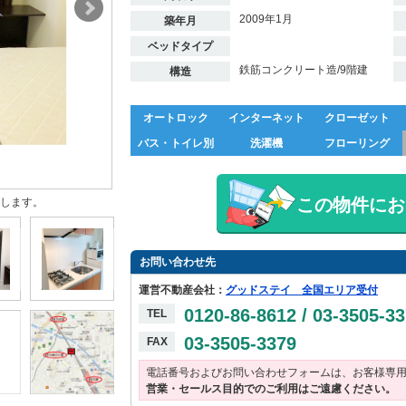
2009年1月
築年月
ベッドタイプ
鉄筋コンクリート造/9階建
構造
オートロック
インターネット
クローゼット
バス・トイレ別
洗濯機
フローリング
この物件にお
します。
お問い合わせ先
運営不動産会社：
グッドステイ 全国エリア受付
0120-86-8612 / 03-3505-3
TEL
03-3505-3379
FAX
電話番号およびお問い合わせフォームは、お客様専
営業・セールス目的でのご利用はご遠慮ください。