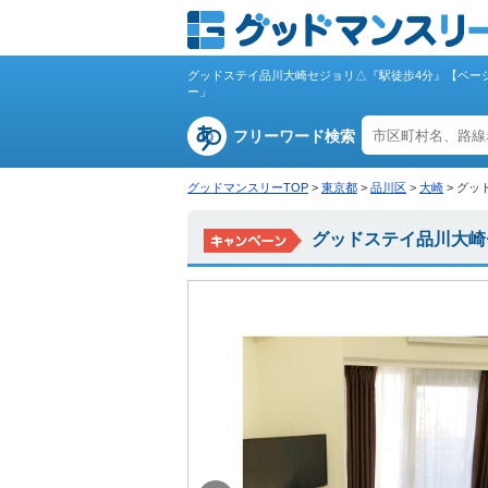
グッドステイ品川大崎セジョリ△『駅徒歩4分』【ベー
ー」
フリーワード検索
グッドマンスリーTOP
>
東京都
>
品川区
>
大崎
>
グッ
グッドステイ品川大崎