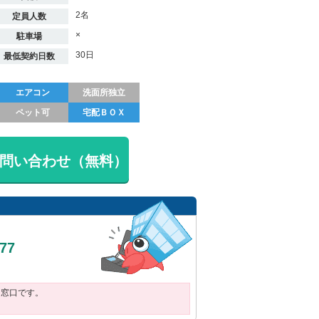
2名
定員人数
×
駐車場
30日
最低契約日数
エアコン
洗面所独立
ペット可
宅配ＢＯＸ
問い合わせ（無料）
377
用窓口です。