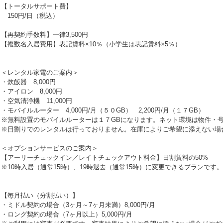
【トータルサポート費】
150円/日（税込）
【再契約手数料】一律3,500円
【複数名入居費用】表記賃料×10％（小学生は表記賃料×5％）
＜レンタル家電のご案内＞
・炊飯器 8,000円
・アイロン 8,000円
・空気清浄機 11,000円
・モバイルルーター 4,000円/月（５０GB） 2,200円/月（１７GB）
※無料設置のモバイルルーターは１７GBになります。ネット環境は物件・
※日割りでのレンタルは行っておりません。在庫によりご希望に添えない場
＜オプションサービスのご案内＞
【アーリーチェックイン／レイトチェックアウト料金】日割賃料の50%
※10時入居（通常15時）、19時退去（通常15時）に変更できるプランです。
【毎月払い（分割払い）】
・ミドル契約の場合（3ヶ月～7ヶ月未満）8,000円/月
・ロング契約の場合（7ヶ月以上）5,000円/月