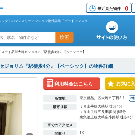
0
最近見た物件
シック】のマンスリーマンション物件詳細「グッドマンスリ
検索
ドステイ品川大崎セジョリ△『駅徒歩4分』【ベーシック】
セジョリ△『駅徒歩4分』【ベーシック】の物件詳細
お気に
利用料金はこちら↓
東京都品川区大崎５丁目3-1
所在地
↓
ＪＲ山手線大崎駅 徒歩4分
最寄り駅
ＪＲ山手線五反田駅 徒歩5分
東急池上線大崎広小路駅 徒歩4分
車でのアクセス
1K
間取り