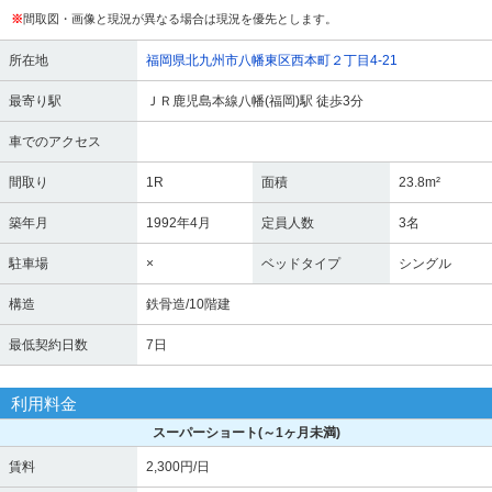
※
間取図・画像と現況が異なる場合は現況を優先とします。
所在地
福岡県北九州市八幡東区西本町２丁目4-21
最寄り駅
ＪＲ鹿児島本線八幡(福岡)駅 徒歩3分
車でのアクセス
間取り
1R
面積
23.8m²
築年月
1992年4月
定員人数
3名
駐車場
×
ベッドタイプ
シングル
構造
鉄骨造/10階建
最低契約日数
7日
利用料金
スーパーショート
(～1ヶ月未満)
賃料
2,300円/日