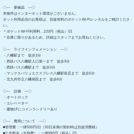
◇--- 要確認 ---◇
本物件はインターネット環境がございません。
ネット利用必須のお客様は、別途有料のポケットWi-Fiレンタルをご検討くださ
い。
＊ポケットWi-Fi利用料…220円（税込）/日
＊在庫に限りがあるため、詳細はスタッフまでお尋ねください。
◇--- ライフインフォメーション ---◇
・八幡駅まで 徒歩3分
・西鉄バス八幡駅入口第一まで 徒歩3分
・西鉄バス八幡駅まで 徒歩3分
・マックスバリュエクスプレス八幡駅前店まで 徒歩5分
・北九州市立八幡病院まで 徒歩6分
◇--- 設備 ---◇
・オートロック
・エレベーター
・建物1Fにコインランドリーあり
◇--- 費用について ---◇
■管理費：一律500円/日（30日未満の契約時は別途消費税）
■公共料金（光熱費）：一律990円（税込）/日