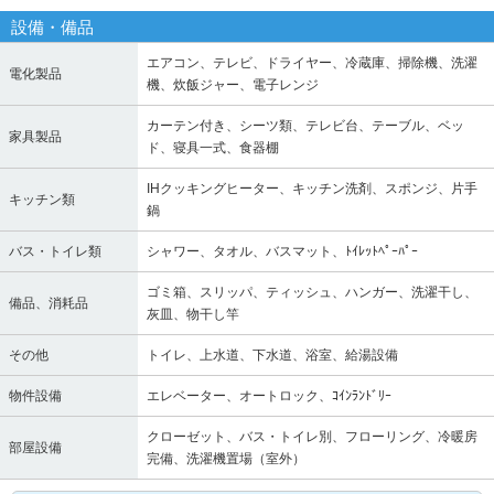
設備・備品
エアコン、テレビ、ドライヤー、冷蔵庫、掃除機、洗濯
電化製品
機、炊飯ジャー、電子レンジ
カーテン付き、シーツ類、テレビ台、テーブル、ベッ
家具製品
ド、寝具一式、食器棚
IHクッキングヒーター、キッチン洗剤、スポンジ、片手
キッチン類
鍋
バス・トイレ類
シャワー、タオル、バスマット、ﾄｲﾚｯﾄﾍﾟｰﾊﾟｰ
ゴミ箱、スリッパ、ティッシュ、ハンガー、洗濯干し、
備品、消耗品
灰皿、物干し竿
その他
トイレ、上水道、下水道、浴室、給湯設備
物件設備
エレベーター、オートロック、ｺｲﾝﾗﾝﾄﾞﾘｰ
クローゼット、バス・トイレ別、フローリング、冷暖房
部屋設備
完備、洗濯機置場（室外）