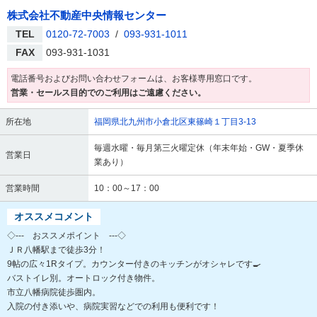
株式会社不動産中央情報センター
TEL
0120-72-7003
/
093-931-1011
FAX
093-931-1031
電話番号およびお問い合わせフォームは、お客様専用窓口です。
営業・セールス目的でのご利用はご遠慮ください。
所在地
福岡県北九州市小倉北区東篠崎１丁目3-13
毎週水曜・毎月第三火曜定休（年末年始・GW・夏季休
営業日
業あり）
営業時間
10：00～17：00
オススメコメント
◇--- おススメポイント ---◇
ＪＲ八幡駅まで徒歩3分！
9帖の広々1Rタイプ。カウンター付きのキッチンがオシャレです🍳
バストイレ別。オートロック付き物件。
市立八幡病院徒歩圏内。
入院の付き添いや、病院実習などでの利用も便利です！