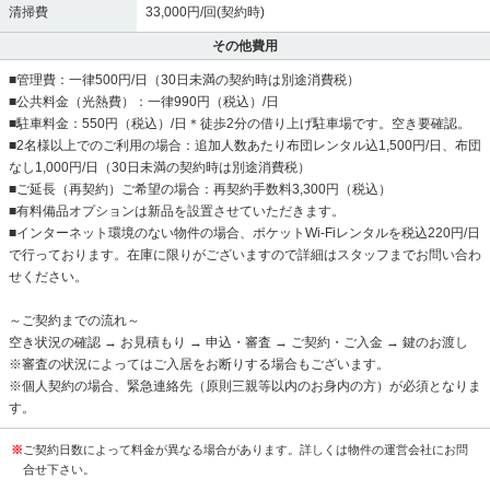
清掃費
33,000円/回(契約時)
その他費用
■管理費：一律500円/日（30日未満の契約時は別途消費税）
■公共料金（光熱費）：一律990円（税込）/日
■駐車料金：550円（税込）/日＊徒歩2分の借り上げ駐車場です。空き要確認。
■2名様以上でのご利用の場合：追加人数あたり布団レンタル込1,500円/日、布団
なし1,000円/日（30日未満の契約時は別途消費税）
■ご延長（再契約）ご希望の場合：再契約手数料3,300円（税込）
■有料備品オプションは新品を設置させていただきます。
■インターネット環境のない物件の場合、ポケットWi-Fiレンタルを税込220円/日
で行っております。在庫に限りがございますので詳細はスタッフまでお問い合わ
せください。
～ご契約までの流れ～
空き状況の確認 → お見積もり → 申込・審査 → ご契約・ご入金 → 鍵のお渡し
※審査の状況によってはご入居をお断りする場合もございます。
※個人契約の場合、緊急連絡先（原則三親等以内のお身内の方）が必須となりま
す。
※
ご契約日数によって料金が異なる場合があります。詳しくは物件の運営会社にお問
合せ下さい。