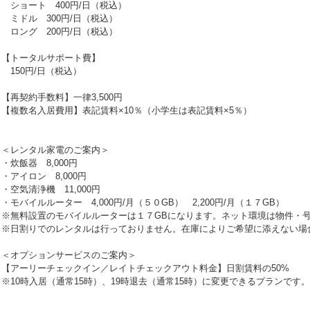
ショート 400円/日（税込）
ミドル 300円/日（税込）
ロング 200円/日（税込）
【トータルサポート費】
150円/日（税込）
【再契約手数料】一律3,500円
【複数名入居費用】表記賃料×10％（小学生は表記賃料×5％）
＜レンタル家電のご案内＞
・炊飯器 8,000円
・アイロン 8,000円
・空気清浄機 11,000円
・モバイルルーター 4,000円/月（５０GB） 2,200円/月（１７GB）
※無料設置のモバイルルーターは１７GBになります。ネット環境は物件・
※日割りでのレンタルは行っておりません。在庫によりご希望に添えない場
＜オプションサービスのご案内＞
【アーリーチェックイン／レイトチェックアウト料金】日割賃料の50%
※10時入居（通常15時）、19時退去（通常15時）に変更できるプランです。