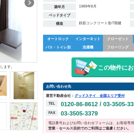
1989年8月
築年月
ベッドタイプ
鉄筋コンクリート造/7階建
構造
オートロック
インターネット
クローゼット
バス・トイレ別
洗濯機
フローリング
この物件にお
します。
お問い合わせ先
運営不動産会社：
グッドステイ 全国エリア受付
0120-86-8612 / 03-3505-3
TEL
03-3505-3379
FAX
電話番号およびお問い合わせフォームは、お客様専
営業・セールス目的でのご利用はご遠慮ください。