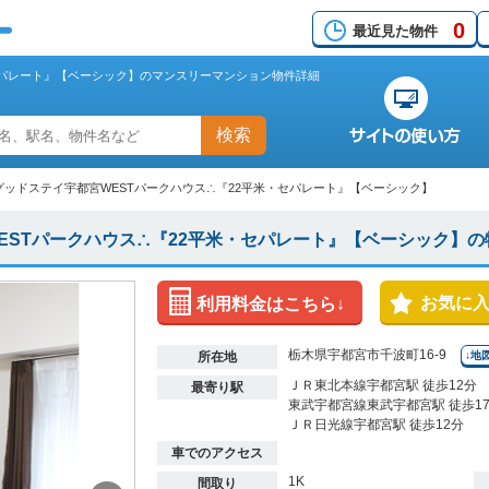
0
最近見た物件
セパレート』【ベーシック】のマンスリーマンション物件詳細
検索
グッドステイ宇都宮WESTパークハウス∴『22平米・セパレート』【ベーシック】
ESTパークハウス∴『22平米・セパレート』【ベーシック】の
お気に
利用料金はこちら↓
栃木県宇都宮市千波町16-9
所在地
↓地
ＪＲ東北本線宇都宮駅 徒歩12分
最寄り駅
東武宇都宮線東武宇都宮駅 徒歩1
ＪＲ日光線宇都宮駅 徒歩12分
車でのアクセス
1K
間取り