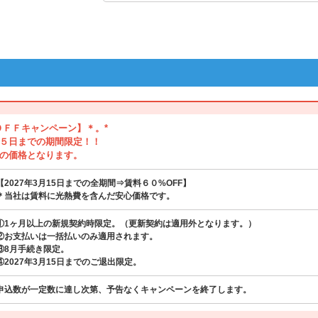
ＯＦＦキャンペーン】＊。*
５日までの期間限定！！
の価格となります。
【2027年3月15日までの全期間⇒賃料６０%OFF】
＊当社は賃料に光熱費を含んだ安心価格です。
①1ヶ月以上の新規契約時限定。（更新契約は適用外となります。）
②お支払いは一括払いのみ適用されます。
③8月手続き限定。
④2027年3月15日までのご退出限定。
申込数が一定数に達し次第、予告なくキャンペーンを終了します。