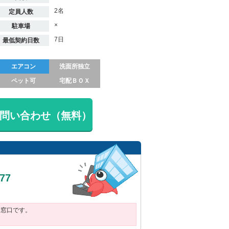
2名
定員人数
×
駐車場
7日
最低契約日数
エアコン
洗面所独立
ペット可
宅配ＢＯＸ
問い合わせ（無料）
377
用窓口です。