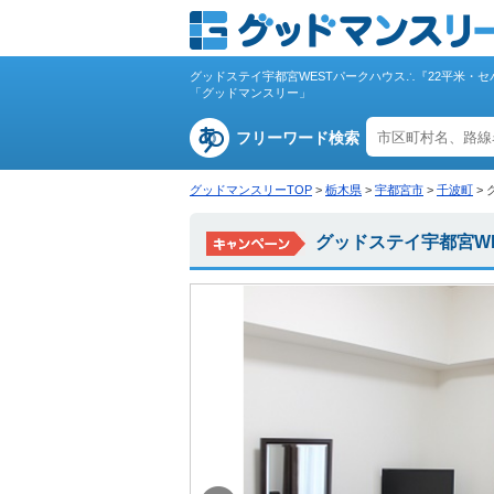
グッドステイ宇都宮WESTパークハウス∴『22平米・
「グッドマンスリー」
フリーワード検索
グッドマンスリーTOP
>
栃木県
>
宇都宮市
>
千波町
>
グッドステイ宇都宮W