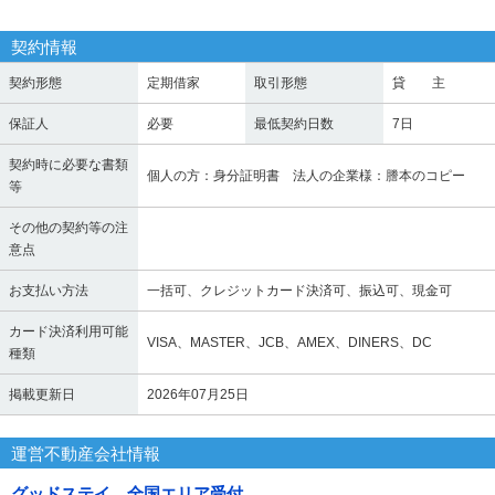
契約情報
契約形態
定期借家
取引形態
貸 主
保証人
必要
最低契約日数
7日
契約時に必要な書類
個人の方：身分証明書 法人の企業様：謄本のコピー
等
その他の契約等の注
意点
お支払い方法
一括可、クレジットカード決済可、振込可、現金可
カード決済利用可能
VISA、MASTER、JCB、AMEX、DINERS、DC
種類
掲載更新日
2026年07月25日
運営不動産会社情報
グッドステイ 全国エリア受付