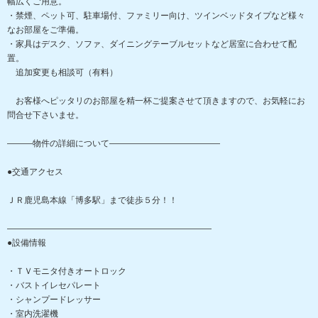
幅広くご用意。
・禁煙、ペット可、駐車場付、ファミリー向け、ツインベッドタイプなど様々
なお部屋をご準備。
・家具はデスク、ソファ、ダイニングテーブルセットなど居室に合わせて配
置。
追加変更も相談可（有料）
お客様へピッタリのお部屋を精一杯ご提案させて頂きますので、お気軽にお
問合せ下さいませ。
―――物件の詳細について―――――――――――――
●交通アクセス
ＪＲ鹿児島本線「博多駅」まで徒歩５分！！
――――――――――――――――――――――――
●設備情報
・ＴＶモニタ付きオートロック
・バストイレセパレート
・シャンプードレッサー
・室内洗濯機