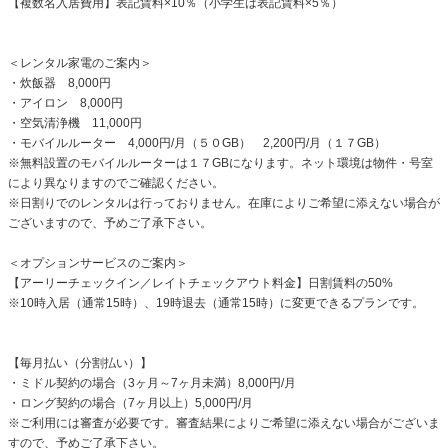
【複数名入居費用】表記賃料×10％（小学生は表記賃料×5％）
＜レンタル家電のご案内＞
・炊飯器 8,000円
・アイロン 8,000円
・空気清浄機 11,000円
・モバイルルーター 4,000円/月（５０GB） 2,200円/月（１７GB）
※無料設置のモバイルルーターは１７GBになります。ネット環境は物件・号室
により異なりますのでご確認ください。
※日割りでのレンタルは行っておりません。在庫によりご希望に添えない場合が
ございますので、予めご了承下さい。
＜オプションサービスのご案内＞
【アーリーチェックイン／レイトチェックアウト料金】日割賃料の50%
※10時入居（通常15時）、19時退去（通常15時）に変更できるプランです。
【毎月払い（分割払い）】
・ミドル契約の場合（3ヶ月～7ヶ月未満）8,000円/月
・ロング契約の場合（7ヶ月以上）5,000円/月
※ご利用には審査が必要です。審査結果によりご希望に添えない場合がございま
すので、予めご了承下さい。