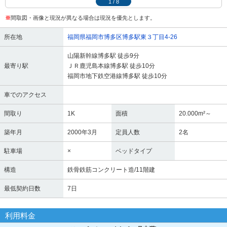
1
/
8
※
間取図・画像と現況が異なる場合は現況を優先とします。
所在地
福岡県福岡市博多区博多駅東３丁目4-26
山陽新幹線博多駅 徒歩9分
最寄り駅
ＪＲ鹿児島本線博多駅 徒歩10分
福岡市地下鉄空港線博多駅 徒歩10分
車でのアクセス
間取り
1K
面積
20.000m²～
築年月
2000年3月
定員人数
2名
駐車場
×
ベッドタイプ
構造
鉄骨鉄筋コンクリート造/11階建
最低契約日数
7日
利用料金