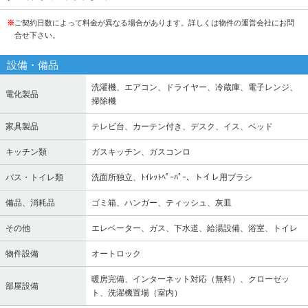
※
ご契約日数によって料金が異なる場合があります。詳しくは物件の運営会社にお問
合せ下さい。
設備・備品
洗濯機、エアコン、ドライヤー、冷蔵庫、電子レンジ、
電化製品
掃除機
家具製品
テレビ台、カーテン付き、デスク、イス、ベッド
キッチン類
ガスキッチン、ガスコンロ
バス・トイレ類
洗面所独立、ﾄｲﾚｯﾄﾍﾟｰﾊﾟｰ、トイレ用ブラシ
備品、消耗品
ゴミ箱、ハンガー、ティッシュ、灰皿
その他
エレベーター、ガス、下水道、給湯設備、浴室、トイレ
物件設備
オートロック
暖房完備、インターネット対応（無料）、クローゼッ
部屋設備
ト、洗濯機置場（室内）